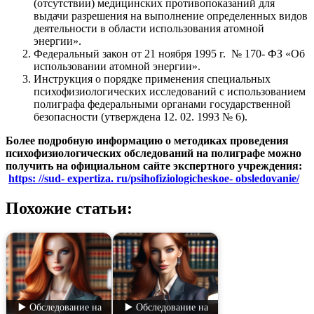
(отсутствии) медицинских противопоказаний для
выдачи разрешения на выполнение определенных видов
деятельности в области использования атомной
энергии».
Федеральный закон от 21 ноября 1995 г. № 170- ФЗ «Об
использовании атомной энергии».
Инструкция о порядке применения специальных
психофизиологических исследований с использованием
полиграфа федеральными органами государственной
безопасности (утверждена 12. 02. 1993 № 6).
Более подробную информацию о методиках проведения
психофизиологических обследований на полиграфе можно
получить на официальном сайте экспертного учреждения:
https: //sud- expertiza. ru/psihofiziologicheskoe- obsledovanie/
Похожие статьи:
▶️ Обследование на
▶️ Обследование на