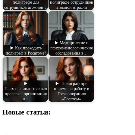
полиграфе для
полиграфе сотрудников
сотрудников атомной…
атомной отрасли
▶️ Медицинские и
▶️ Как проходить
психофизиологические
полиграф в Росатоме?
обследования в…
▶️
▶️ Полиграф при
Психофизиологическая
приеме на работу в
проверка: организация
Госкорпорацию
и…
«Росатом»
Новые статьи: