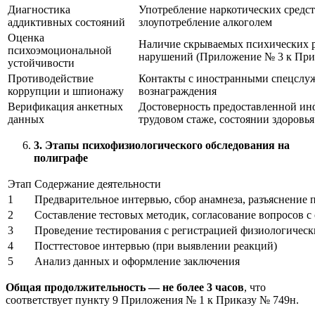
Диагностика
Употребление наркотических средст
аддиктивных состояний
злоупотребление алкоголем
Оценка
Наличие скрываемых психических р
психоэмоциональной
нарушений (Приложение № 3 к При
устойчивости
Противодействие
Контакты с иностранными спецслуж
коррупции и шпионажу
вознаграждения
Верификация анкетных
Достоверность предоставленной ин
данных
трудовом стаже, состоянии здоровья
3. Этапы психофизиологического обследования на
полиграфе
Этап
Содержание деятельности
1
Предварительное интервью, сбор анамнеза, разъяснение 
2
Составление тестовых методик, согласование вопросов 
3
Проведение тестирования с регистрацией физиологическ
4
Посттестовое интервью (при выявлении реакций)
5
Анализ данных и оформление заключения
Общая продолжительность — не более 3 часов
, что
соответствует пункту 9 Приложения № 1 к Приказу № 749н.