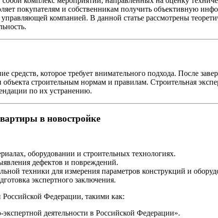
т собой комплекс мероприятий, направленных на оценку технич
ляет покупателям и собственникам получить объективную инфор
 управляющей компанией. В данной статье рассмотрены теорети
льность.
ие средств, которое требует внимательного подхода. После заве
и объекта строительным нормам и правилам. Строительная экспе
мендации по их устранению.
квартиры в новостройке
ериалах, оборудовании и строительных технологиях.
выявления дефектов и повреждений.
альной техники для измерения параметров конструкций и оборуд
дготовка экспертного заключения.
 Российской Федерации, такими как:
-экспертной деятельности в Российской Федерации».