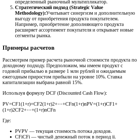
определенный рыночный мультипликатор.
Стратегический подход (Strategic Value
Methodology):
Учитывает синергизм и дополнительную
выгоду от приобретения продукта покупателем.
Например, приобретение дополняющего продукта
расширяет ассортимент покупателя и открывает новые
сегменты рынка.
Примеры расчетов
Рассмотрим пример расчета рыночной стоимости продукта по
доходному подходу. Предположим, мы имеем продукт с
годовой прибылью в размере 1 млн рублей и ожидаемым
ежегодным приростом прибыли на уровне 10%. Ставка
капитализации выбрана равной 15%.
Используя формулу DCF (Discounted Cash Flow):
PV=CF1(1+r)+CF2(1+r)2+⋯+CFn(1+r)n
PV
=
(
1
+
r
)
CF
1
+
(
1
+
r
)
2
CF
2
+
⋯
+
(
1
+
r
)
n
CF
n
Где:
PV
PV
— текущая стоимость потока доходов.
CFi
CF
i
— чистый денежный поток в период
i
i
.