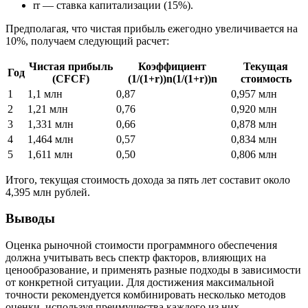
r
r
— ставка капитализации (15%).
Предполагая, что чистая прибыль ежегодно увеличивается на
10%, получаем следующий расчет:
Чистая прибыль
Коэффициент
Текущая
Год
(
CF
CF
)
(1/(1+r))n
(
1/
(
1
+
r
)
)
n
стоимость
1
1,1 млн
0,87
0,957 млн
2
1,21 млн
0,76
0,920 млн
3
1,331 млн
0,66
0,878 млн
4
1,464 млн
0,57
0,834 млн
5
1,611 млн
0,50
0,806 млн
Итого, текущая стоимость дохода за пять лет составит около
4,395 млн рублей.
Выводы
Оценка рыночной стоимости программного обеспечения
должна учитывать весь спектр факторов, влияющих на
ценообразование, и применять разные подходы в зависимости
от конкретной ситуации. Для достижения максимальной
точности рекомендуется комбинировать несколько методов
оценки, используя преимущества каждого из них.