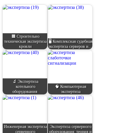
🟧 Строительно
техническая экспертиза
🖥️ Комплексная судебная
кровли
экспертиза серверов и…
🔬 Экспертиза
котельного
🧠 Компьютерная
оборудования
экспертиза
Инженерная экспертиза
Экспертиза серверного
серверного
оборудования: теория и