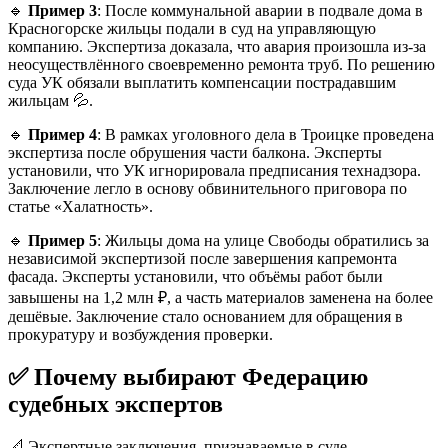
🔹
Пример 3
: После коммунальной аварии в подвале дома в
Красногорске жильцы подали в суд на управляющую
компанию. Экспертиза доказала, что авария произошла из-за
неосуществлённого своевременно ремонта труб. По решению
суда УК обязали выплатить компенсации пострадавшим
жильцам 💦.
🔹
Пример 4
: В рамках уголовного дела в Троицке проведена
экспертиза после обрушения части балкона. Эксперты
установили, что УК игнорировала предписания технадзора.
Заключение легло в основу обвинительного приговора по
статье «Халатность».
🔹
Пример 5
: Жильцы дома на улице Свободы обратились за
независимой экспертизой после завершения капремонта
фасада. Эксперты установили, что объёмы работ были
завышены на 1,2 млн ₽, а часть материалов заменена на более
дешёвые. Заключение стало основанием для обращения в
прокуратуру и возбуждения проверки.
✅ Почему выбирают Федерацию
судебных экспертов
📐 Экспертные заключения, признаваемые в суде