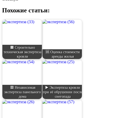
Похожие статьи:
🟧 Строительно
техническая экспертиза
🆘 Оценка стоимости
кровли
аренды жилья
🟥 Независимая
▶️ Экспертиза кровли
экспертиза панельного
при её обрушении после
дома
снегопада