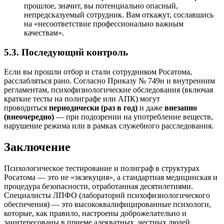
прошлое, значит, вы потенциально опасный,
непредсказуемый сотрудник. Вам откажут, сославшись
на «несоответствие профессионально важным
качествам».
5.3. Последующий контроль
Если вы прошли отбор и стали сотрудником Росатома,
расслабляться рано. Согласно Приказу № 749н и внутренним
регламентам, психофизиологические обследования (включая
краткие тесты на полиграфе или АПК) могут
проводиться
периодически (раз в год)
и даже
внезапно
(внеочередно)
— при подозрении на употребление веществ,
нарушение режима или в рамках служебного расследования.
Заключение
Психологическое тестирование и полиграф в структурах
Росатома — это не «экзекуция», а стандартная медицинская и
процедура безопасности, отработанная десятилетиями.
Специалисты ЛПФО (лабораторий психофизиологического
обеспечения) — это высококвалифицированные психологи,
которые, как правило, настроены доброжелательно и
заинтересованы в приеме адекватных, честных людей.