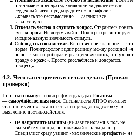
принимаете препараты, влияющие на давление или
сердечный ритм, предупредите полиграфолога.
Скрывать это бессмысленно — датчики все
зафиксируют.
Отвечать честно и слушать вопрос.
Старайтесь понять
суть вопроса. Не додумывайте. Полиграф регистрирует
эмоциональную значимость стимула.
Соблюдать спокойствие.
Естественное волнение — это
норма. Полиграфолог видит разницу между реакцией «я
боюсь самого прибора» и реакцией «я боюсь, что узнают
правду о краже». Просто расслабьтесь и доверьтесь
процессу.
4.2. Чего категорически нельзя делать (Провал
проверки)
Попытки обмануть полиграф в структурах Росатома
—
самоубийственная идея
. Специалисты ЛПФО атомных
станций имеют огромный опыт и проходят подготовку по
выявлению противодействия.
Не напрягайте мышцы
(не давите ногами в пол, не
сжимайте ягодицы, не поджимайте пальцы ног).
Специалист сразу увидит «механические артефакты» на