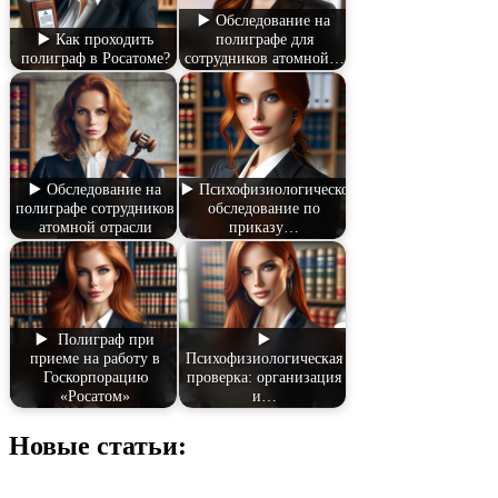
▶️ Обследование на
▶️ Как проходить
полиграфе для
полиграф в Росатоме?
сотрудников атомной…
▶️ Обследование на
▶️ Психофизиологическое
полиграфе сотрудников
обследование по
атомной отрасли
приказу…
▶️ Полиграф при
▶️
приеме на работу в
Психофизиологическая
Госкорпорацию
проверка: организация
«Росатом»
и…
Новые статьи: