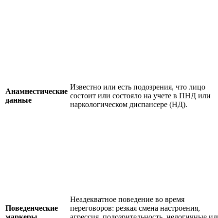
Известно или есть подозрения, что лицо
Анамнестические
состоит или состояло на учете в ПНД или
данные
наркологическом диспансере (НД).
Неадекватное поведение во время
Поведенческие
переговоров: резкая смена настроения,
маркеры
агрессия, подозрительность, нелогичные ил