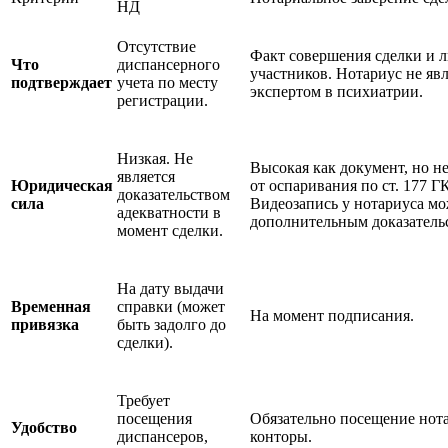
НД
Отсутствие
Факт совершения сделки и 
Что
диспансерного
участников. Нотариус не явл
подтверждает
учета по месту
экспертом в психиатрии.
регистрации.
Низкая. Не
Высокая как документ, но н
является
Юридическая
от оспаривания по ст. 177 Г
доказательством
сила
Видеозапись у нотариуса м
адекватности в
дополнительным доказатель
момент сделки.
На дату выдачи
Временная
справки (может
На момент подписания.
привязка
быть задолго до
сделки).
Требует
посещения
Обязательно посещение нот
Удобство
диспансеров,
конторы.