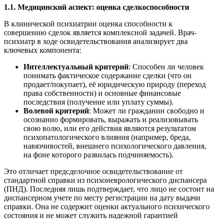
1.1. Медицинский аспект: оценка сделкоспособности
В клинической психиатрии оценка способности к
совершению сделок является комплексной задачей. Врач-
психиатр в ходе освидетельствования анализирует два
ключевых компонента:
Интеллектуальный критерий
: Способен ли человек
понимать фактическое содержание сделки (что он
продает/покупает), её юридическую природу (переход
права собственности) и основные финансовые
последствия (получение или уплату суммы).
Волевой критерий
: Может ли гражданин свободно и
осознанно формировать, выражать и реализовывать
свою волю, или его действия являются результатом
психопатологического влияния (например, бреда,
навязчивостей, внешнего психологического давления,
на фоне которого развилась подчиняемость).
Это отличает предсделочное освидетельствование от
стандартной справки из психоневрологического диспансера
(ПНД). Последняя лишь подтверждает, что лицо не состоит на
диспансерном учете по месту регистрации на дату выдачи
справки. Она не содержит оценки актуального психического
состояния и не может служить надежной гарантией