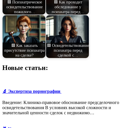
🟩 Психиатрическое
🟩 Как проходит
освидетельствование
обследование у
пожилого…
психиатра перед…
🟩 Как заказать
🟩 Освидетельствование
присутствие психиатра
психиатра перед
на сделке?
сделкой с…
Новые статьи:
🔬 Экспертиза порнографии
Введение: Клинико-правовое обоснование предсделочного
освидетельствования В условиях высокой сложности и
значительной ценности сделок с недвижимо…