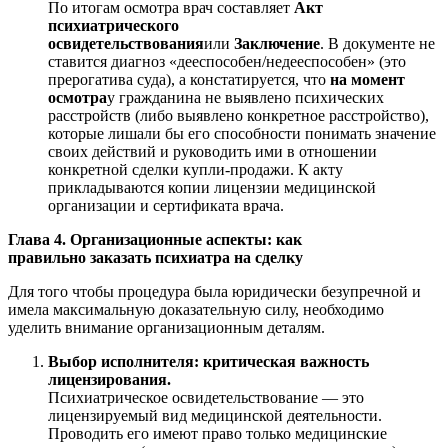
По итогам осмотра врач составляет
Акт
психиатрического
освидетельствования
или
Заключение
. В документе не
ставится диагноз «дееспособен/недееспособен» (это
прерогатива суда), а констатируется, что
на момент
осмотра
у гражданина не выявлено психических
расстройств (либо выявлено конкретное расстройство),
которые лишали бы его способности понимать значение
своих действий и руководить ими в отношении
конкретной сделки купли-продажи. К акту
прикладываются копии лицензии медицинской
организации и сертификата врача.
Глава 4. Организационные аспекты: как
правильно заказать психиатра на сделку
Для того чтобы процедура была юридически безупречной и
имела максимальную доказательную силу, необходимо
уделить внимание организационным деталям.
Выбор исполнителя: критическая важность
лицензирования.
Психиатрическое освидетельствование — это
лицензируемый вид медицинской деятельности.
Проводить его имеют право только медицинские