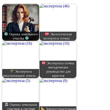
Оценка земельного
Экологическая
участка
экспертиза почвы:…
Экспертиза почвы:
методическое
Экспертиза
руководство для
рекультивации земель…
юристов
Оценка земельных
участков в системе
Землеустроительная