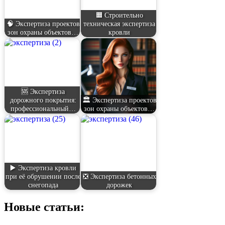
🟧 Строительно
🧠 Экспертиза проектов
техническая экспертиза
зон охраны объектов…
кровли
🆘 Экспертиза
дорожного покрытия:
🏛️ Экспертиза проектов
профессиональный…
зон охраны объектов…
▶️ Экспертиза кровли
при её обрушении после
❎ Экспертиза бетонных
снегопада
дорожек
Новые статьи: