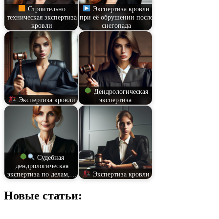
Строительно
Экспертиза кровли
техническая экспертиза
при её обрушении после
кровли
снегопада
Дендрологическая
Экспертиза кровли
экспертиза
Судебная
дендрологическая
экспертиза по делам,…
Экспертиза кровли
Новые статьи: