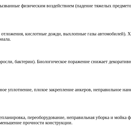
званные физическим воздействием (падение тяжелых предметов,
е отложения, кислотные дожди, выхлопные газы автомобилей). 
иала.
росли, бактерии). Биологическое поражение снижает декоратив
ое уплотнение, плохое закрепление анкеров, неправильное нане
епланировка, переоборудование, неправильная уборка и мойка 
уменьшение прочности конструкции.