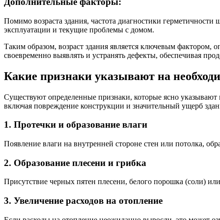
Дополнительные факторы:
Помимо возраста здания, частота диагностики герметичности ш
эксплуатации и текущие проблемы с домом.
Таким образом, возраст здания является ключевым фактором, 
своевременно выявлять и устранять дефекты, обеспечивая про
Какие признаки указывают на необход
Существуют определенные признаки, которые ясно указывают 
включая повреждение конструкции и значительный ущерб здан
1.
Протечки и образование влаги
Появление влаги на внутренней стороне стен или потолка, об
2.
Образование плесени и грибка
Присутствие черных пятен плесени, белого порошка (соли) ил
3.
Увеличение расходов на отопление
Если расходы на отопление неожиданно выросли, это может озн