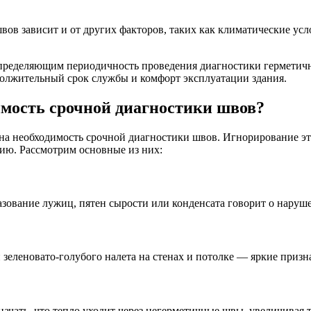
вов зависит и от других факторов, таких как климатические усл
определяющим периодичность проведения диагностики герметичн
должительный срок службы и комфорт эксплуатации здания.
имость срочной диагностики швов?
на необходимость срочной диагностики швов. Игнорирование эт
ию. Рассмотрим основные из них:
разование лужиц, пятен сырости или конденсата говорит о нару
и зеленовато-голубого налета на стенах и потолке — яркие при
ачать, что тепло уходит через негерметичные швы, увеличивая 