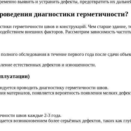
временно выявить и устранить дефекты, предотвратить их дальне
проведения диагностики герметичности?
остики герметичности швов и конструкций. Чем старше здание, 
действием внешних факторов. Рассмотрим зависимость частоты 
 полного обследования в течение первого года после сдачи объе
ление естественных дефектов и изношенности.
сплуатации)
ендуется проводить диагностику герметичности швов.
я материалов, появляется вероятность появления мелких дефект
чности швов каждые 2-3 года.
ается возникновением более серьёзных дефектов, таких как глу