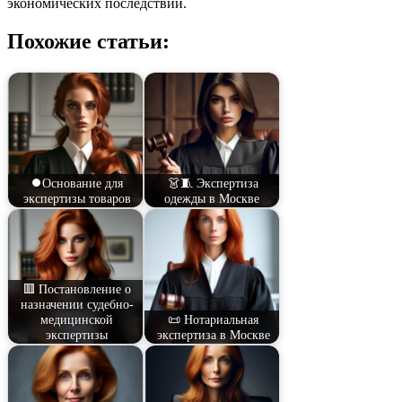
экономических последствий.
Похожие статьи:
⏺️Основание для
👗🧵 Экспертиза
экспертизы товаров
одежды в Москве
🟥 Постановление о
назначении судебно-
медицинской
📜 Нотариальная
экспертизы
экспертиза в Москве