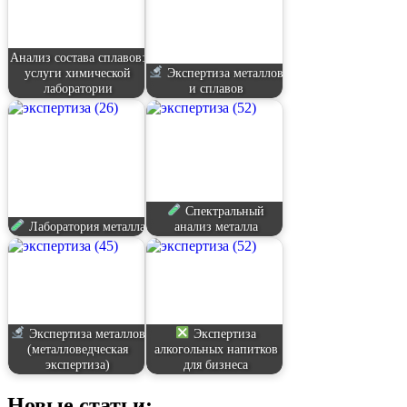
Анализ состава сплавов:
услуги химической
Экспертиза металлов
лаборатории
и сплавов
Спектральный
Лаборатория металла
анализ металла
Экспертиза металлов
Экспертиза
(металловедческая
алкогольных напитков
экспертиза)
для бизнеса
Новые статьи: