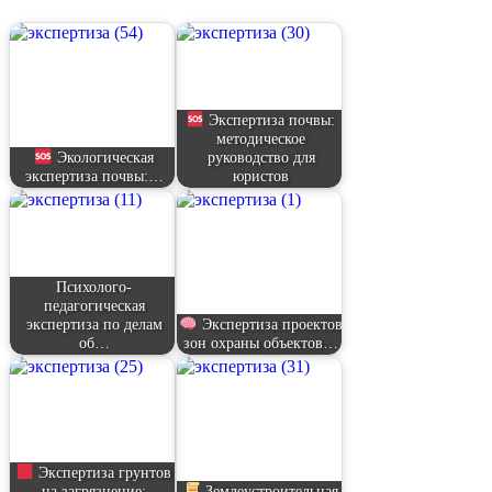
Экспертиза почвы:
методическое
Экологическая
руководство для
экспертиза почвы:…
юристов
Психолого-
педагогическая
экспертиза по делам
Экспертиза проектов
об…
зон охраны объектов…
Экспертиза грунтов
на загрязнение:
Землеустроительная