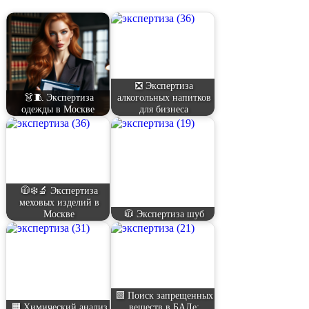
❎ Экспертиза
👗🧵 Экспертиза
алкогольных напитков
одежды в Москве
для бизнеса
🧥❄️🔬 Экспертиза
меховых изделий в
Москве
🧥 Экспертиза шуб
🟩 Поиск запрещенных
🟧 Химический анализ
веществ в БАДе: