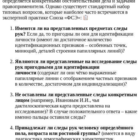
определяется конкретными обстоятельствами дела и задачами
правоприменителя. Однако существует стандартный набор
типовых вопросов, которые наиболее часто встречаются в
экспертной практике Союза «ФСЭ»:
Имеются ли на представленных предметах следы
рук?
Если да, то пригодны ли они для идентификации
личности (имеют ли достаточное количество
идентификационных признаков – особенных точек,
минюций, деталей строения папиллярных линий)?
Являются ли представленные на исследование следы
рук пригодными для идентификации
личности
(содержат ли они чётко выраженные
папиллярные линии с отображением частных признаков
в количестве, достаточном для индивидуализации)?
Не оставлены ли представленные следы конкретным
лицом
(например, Ивановым И.И., чья
дактилоскопическая карта предоставлена на
исследование)? В случае положительного ответа – какие
именно пальцы оставили следы?
Принадлежат ли следы рук человеку определённого
пола, возраста или ростовой группы?
(имеется в виду
диагностика демографических характеристик