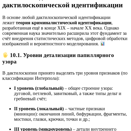
дактилоскопической идентификации
В основе любой дактилоскопической идентификации
лежит
теория криминалистической идентификации
,
разработанная ещё в конце XIX – начале XX века. Однако
современная наука значительно расширила этот фундамент за
счёт внедрения статистических методов, цифровой обработки
изображений и вероятностного моделирования.
10.1. Уровни детализации папиллярного
узора
В дактилоскопии принято выделять три уровня признаков (по
классификации Интерпола):
I уровень (глобальный)
– общее строение узора:
дуговой, петлевой, завитковый, а также типы дельт и
гребневый счёт;
II уровень (локальный)
– частные признаки
(минюции): окончания линий, бифуркации, фрагменты,
мостики, глазки, крючки, точки и др.;
III уровень (микроуровень)
– детали внутреннего