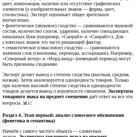
цвет, композиция, наличие или отсутствие графических
элементов (у изобразительных знаков — форма, цвет,
стилистика). Эксперт оценивает общее зрительное
впечатление.
• фонетическое (звуковое) сходство — сравниваются звуковой
состав, количество слогов, ударение, наличие совпадающих
начальных букв (например, «Санрайз» и «Санрайт»). Для
словесных знаков это часто решающий фактор.
• семантическое (смысловое) сходство — сравниваются
значения слов (синонимы, переводы, ассоциации). Например,
«Северный ветер» и «Норд-винд» (немецкий перевод) могут
быть признаны сходными.
Эксперт делает вывод о степени сходства (высокая, средняя,
низкая). Затем анализируется однородность товаров. Только
при наличии высокой степени сходства и однородности
товаров делается вывод о вероятности смешения.
Экспертиза
товарного знака на предмет смешения
даёт ответ на все эти
вопросы. 📊📈
Раздел 4. Этап первый: анализ словесного обозначения
(фонетика и семантика)
Начнём с самого частого объекта — словесных
знаков.
Экспертиза товарного знака на предмет