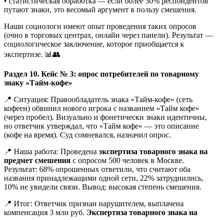
• статистическая обработка — если более 30% респондентов
путают знаки, это весомый аргумент в пользу смешения.
Наши социологи имеют опыт проведения таких опросов
(очно в торговых центрах, онлайн через панели). Результат —
социологическое заключение, которое приобщается к
экспертизе. 📊👥
Раздел 10. Кейс № 3: опрос потребителей по товарному
знаку «Тайм-кофе»
📍 Ситуация: Правообладатель знака «Тайм-кофе» (сеть
кофеен) обвинил нового игрока с названием «Тайм кофе»
(через пробел). Визуально и фонетически знаки идентичны,
но ответчик утверждал, что «Тайм кофе» — это описание
(кофе на время). Суд сомневался, назначил опрос.
📍 Наша работа: Проведена
экспертиза товарного знака на
предмет смешения
с опросом 500 человек в Москве.
Результат: 68% опрошенных ответили, что считают оба
названия принадлежащими одной сети, 22% затруднились,
10% не увидели связи. Вывод: высокая степень смешения.
📍 Итог: Ответчик признан нарушителем, выплачена
компенсация 3 млн руб.
Экспертиза товарного знака на