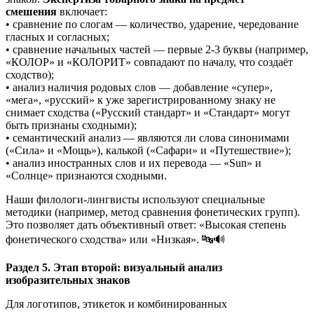
смешения
включает:
• сравнение по слогам — количество, ударение, чередование
гласных и согласных;
• сравнение начальных частей — первые 2-3 буквы (например,
«КОЛОР» и «КОЛОРИТ» совпадают по началу, что создаёт
сходство);
• анализ наличия родовых слов — добавление «супер»,
«мега», «русский» к уже зарегистрированному знаку не
снимает сходства («Русский стандарт» и «Стандарт» могут
быть признаны сходными);
• семантический анализ — являются ли слова синонимами
(«Сила» и «Мощь»), калькой («Сафари» и «Путешествие»);
• анализ иностранных слов и их перевода — «Sun» и
«Солнце» признаются сходными.
Наши филологи-лингвисты используют специальные
методики (например, метод сравнения фонетических групп).
Это позволяет дать объективный ответ: «Высокая степень
фонетического сходства» или «Низкая». 🔤🔊
Раздел 5. Этап второй: визуальный анализ
изобразительных знаков
Для логотипов, этикеток и комбинированных