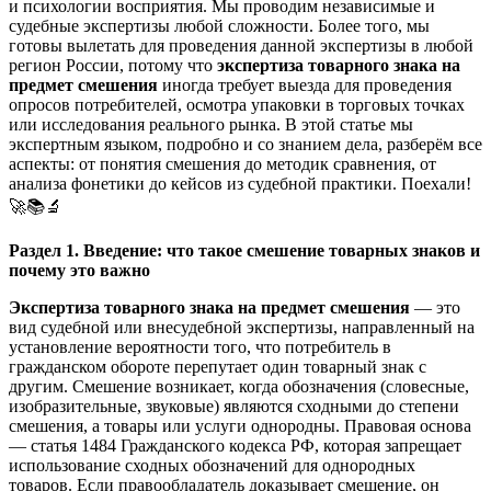
и психологии восприятия. Мы проводим независимые и
судебные экспертизы любой сложности. Более того, мы
готовы вылетать для проведения данной экспертизы в любой
регион России, потому что
экспертиза товарного знака на
предмет смешения
иногда требует выезда для проведения
опросов потребителей, осмотра упаковки в торговых точках
или исследования реального рынка. В этой статье мы
экспертным языком, подробно и со знанием дела, разберём все
аспекты: от понятия смешения до методик сравнения, от
анализа фонетики до кейсов из судебной практики. Поехали!
🚀📚🔬
Раздел 1. Введение: что такое смешение товарных знаков и
почему это важно
Экспертиза товарного знака на предмет смешения
— это
вид судебной или внесудебной экспертизы, направленный на
установление вероятности того, что потребитель в
гражданском обороте перепутает один товарный знак с
другим. Смешение возникает, когда обозначения (словесные,
изобразительные, звуковые) являются сходными до степени
смешения, а товары или услуги однородны. Правовая основа
— статья 1484 Гражданского кодекса РФ, которая запрещает
использование сходных обозначений для однородных
товаров. Если правообладатель доказывает смешение, он