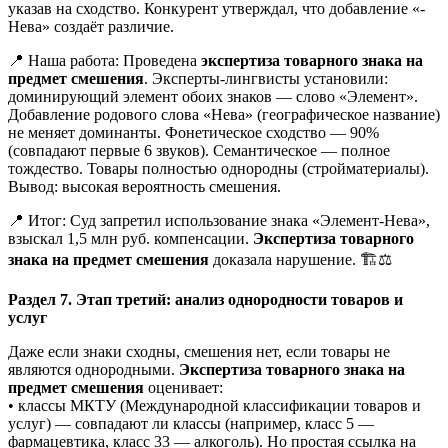
указав на сходство. Конкурент утверждал, что добавление «-
Нева» создаёт различие.
📍 Наша работа: Проведена
экспертиза товарного знака на
предмет смешения
. Эксперты-лингвисты установили:
доминирующий элемент обоих знаков — слово «Элемент».
Добавление родового слова «Нева» (географическое название)
не меняет доминанты. Фонетическое сходство — 90%
(совпадают первые 6 звуков). Семантическое — полное
тождество. Товары полностью однородны (стройматериалы).
Вывод: высокая вероятность смешения.
📍 Итог: Суд запретил использование знака «Элемент-Нева»,
взыскал 1,5 млн руб. компенсации.
Экспертиза товарного
знака на предмет смешения
доказала нарушение. 🏗️⚖️
Раздел 7. Этап третий: анализ однородности товаров и
услуг
Даже если знаки сходны, смешения нет, если товары не
являются однородными.
Экспертиза товарного знака на
предмет смешения
оценивает:
• классы МКТУ (Международной классификации товаров и
услуг) — совпадают ли классы (например, класс 5 —
фармацевтика, класс 33 — алкоголь). Но простая ссылка на