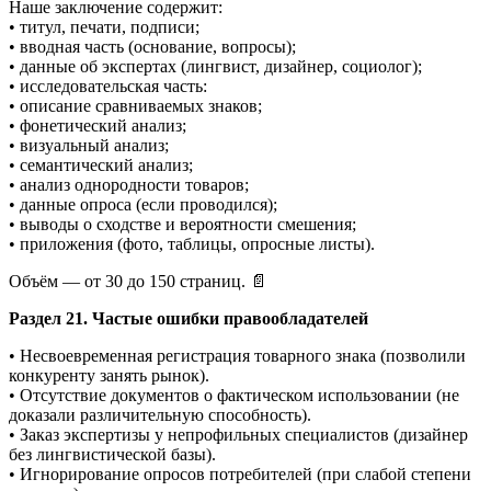
Наше заключение содержит:
• титул, печати, подписи;
• вводная часть (основание, вопросы);
• данные об экспертах (лингвист, дизайнер, социолог);
• исследовательская часть:
• описание сравниваемых знаков;
• фонетический анализ;
• визуальный анализ;
• семантический анализ;
• анализ однородности товаров;
• данные опроса (если проводился);
• выводы о сходстве и вероятности смешения;
• приложения (фото, таблицы, опросные листы).
Объём — от 30 до 150 страниц. 📄
Раздел 21. Частые ошибки правообладателей
• Несвоевременная регистрация товарного знака (позволили
конкуренту занять рынок).
• Отсутствие документов о фактическом использовании (не
доказали различительную способность).
• Заказ экспертизы у непрофильных специалистов (дизайнер
без лингвистической базы).
• Игнорирование опросов потребителей (при слабой степени