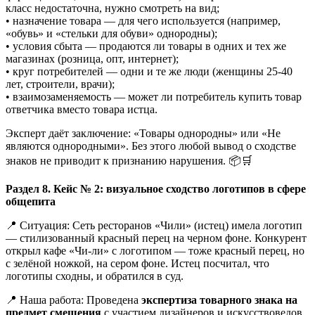
класс недостаточна, нужно смотреть на вид;
• назначение товара — для чего используется (например,
«обувь» и «стельки для обуви» однородны);
• условия сбыта — продаются ли товары в одних и тех же
магазинах (розница, опт, интернет);
• круг потребителей — одни и те же люди (женщины 25-40
лет, строители, врачи);
• взаимозаменяемость — может ли потребитель купить товар
ответчика вместо товара истца.
Эксперт даёт заключение: «Товары однородны» или «Не
являются однородными». Без этого любой вывод о сходстве
знаков не приводит к признанию нарушения. 📦🛒
Раздел 8. Кейс № 2: визуальное сходство логотипов в сфере
общепита
📍 Ситуация: Сеть ресторанов «Чили» (истец) имела логотип
— стилизованный красный перец на черном фоне. Конкурент
открыл кафе «Чи-ли» с логотипом — тоже красный перец, но
с зелёной ножкой, на сером фоне. Истец посчитал, что
логотипы сходны, и обратился в суд.
📍 Наша работа: Проведена
экспертиза товарного знака на
предмет смешения
с участием дизайнеров и искусствоведов.