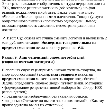
Эксперты наложили изображения: контуры перца совпали на
70%, цветовое решение частично (оба красные), но фон
разный, ножка имеет иной цвет. Также учли, что слово
«Чили» и «Чи-ли» произносятся идентично. Товары (услуги
общественного питания) полностью однородны. Вывод:
высокая вероятность смешения, несмотря на различия в
логотипе.
📍 Итог: Суд обязал ответчика сменить логотип и выплатить 2
млн руб. компенсации.
Экспертиза товарного знака на
предмет смешения
легла в основу решения. 🌶️⚖️
Раздел 9. Этап четвертый: опрос потребителей
(социологическая экспертиза)
В спорных случаях (например, низкая степень сходства, но
спор дорогостоящий)
экспертиза товарного знака на
предмет смешения
может включать опрос потребителей.
Задача: определить, сколько людей путают знаки. Методика:
• формирование репрезентативной выборки (от 200 до 1000
респондентов);
• предъявление изображений без указания брендов;
• вопросы: «Считаете ли вы эти знаки похожими?», «Какому
производителю вы бы их отнесли?»;