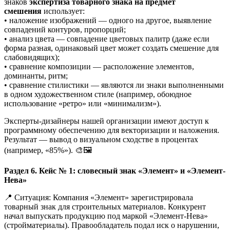
знаков
экспертиза товарного знака на предмет
смешения
использует:
• наложение изображений — одного на другое, выявление
совпадений контуров, пропорций;
• анализ цвета — совпадение цветовых палитр (даже если
форма разная, одинаковый цвет может создать смешение для
слабовидящих);
• сравнение композиции — расположение элементов,
доминанты, ритм;
• сравнение стилистики — являются ли знаки выполненными
в одном художественном стиле (например, обоюдное
использование «ретро» или «минимализм»).
Эксперты-дизайнеры нашей организации имеют доступ к
программному обеспечению для векторизации и наложения.
Результат — вывод о визуальном сходстве в процентах
(например, «85%»). 🎨🖼️
Раздел 6. Кейс № 1: словесный знак «Элемент» и «Элемент-
Нева»
📍 Ситуация: Компания «Элемент» зарегистрировала
товарный знак для строительных материалов. Конкурент
начал выпускать продукцию под маркой «Элемент-Нева»
(стройматериалы). Правообладатель подал иск о нарушении,