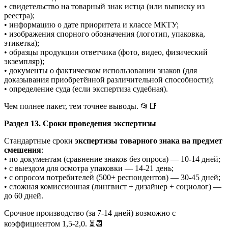
• свидетельство на товарный знак истца (или выписку из
реестра);
• информацию о дате приоритета и классе МКТУ;
• изображения спорного обозначения (логотип, упаковка,
этикетка);
• образцы продукции ответчика (фото, видео, физический
экземпляр);
• документы о фактическом использовании знаков (для
доказывания приобретённой различительной способности);
• определение суда (если экспертиза судебная).
Чем полнее пакет, тем точнее выводы. 📂📑
Раздел 13. Сроки проведения экспертизы
Стандартные сроки
экспертизы товарного знака на предмет
смешения
:
• по документам (сравнение знаков без опроса) — 10-14 дней;
• с выездом для осмотра упаковки — 14-21 день;
• с опросом потребителей (500+ респондентов) — 30-45 дней;
• сложная комиссионная (лингвист + дизайнер + социолог) —
до 60 дней.
Срочное производство (за 7-14 дней) возможно с
коэффициентом 1,5-2,0. ⏳📆