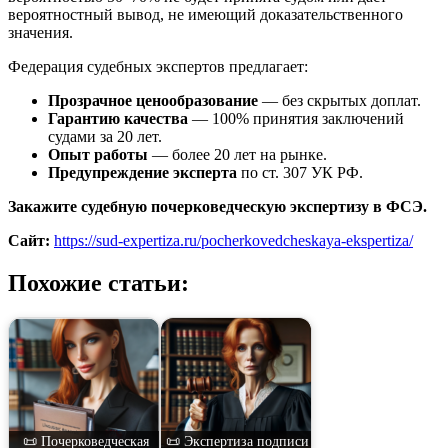
вероятностный вывод, не имеющий доказательственного
значения.
Федерация судебных экспертов предлагает:
Прозрачное ценообразование
— без скрытых доплат.
Гарантию качества
— 100% принятия заключений
судами за 20 лет.
Опыт работы
— более 20 лет на рынке.
Предупреждение эксперта
по ст. 307 УК РФ.
Закажите судебную почерковедческую экспертизу в ФСЭ.
Сайт:
https://sud-expertiza.ru/pocherkovedcheskaya-ekspertiza/
Похожие статьи:
📜 Почерковедческая
📜 Экспертиза подписи