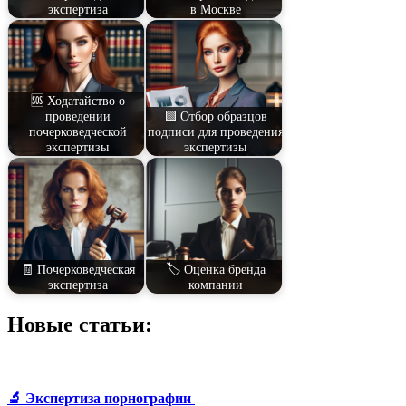
экспертиза
в Москве
🆘 Ходатайство о
проведении
🟩 Отбор образцов
почерковедческой
подписи для проведения
экспертизы
экспертизы
🧾 Почерковедческая
🏷️ Оценка бренда
экспертиза
компании
Новые статьи:
🔬 Экспертиза порнографии