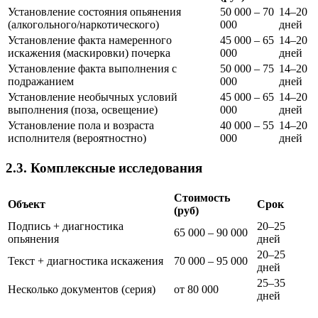
Установление состояния опьянения
50 000 – 70
14–20
(алкогольного/наркотического)
000
дней
Установление факта намеренного
45 000 – 65
14–20
искажения (маскировки) почерка
000
дней
Установление факта выполнения с
50 000 – 75
14–20
подражанием
000
дней
Установление необычных условий
45 000 – 65
14–20
выполнения (поза, освещение)
000
дней
Установление пола и возраста
40 000 – 55
14–20
исполнителя (вероятностно)
000
дней
2.3. Комплексные исследования
Стоимость
Объект
Срок
(руб)
Подпись + диагностика
20–25
65 000 – 90 000
опьянения
дней
20–25
Текст + диагностика искажения
70 000 – 95 000
дней
25–35
Несколько документов (серия)
от 80 000
дней