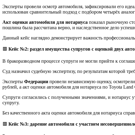
Эксперты провели осмотр автомобиля, зафиксировали его идеал
использован сравнительный подход с подбором четырёх аналог
Акт оценки автомобиля для нотариуса
показал рыночную стои
пошлина была рассчитана верно, и наследственное дело успеш
Данный кейс наглядно демонстрирует важность профессиональ
🟥
Кейс №2: раздел имущества супругов с оценкой двух авт
В бракоразводном процессе супруги не могли прийти к соглашени
Суд назначил судебную экспертизу, по результатам которой тр
Эксперты
Федерации
провели независимую оценку, осмотрели
рублей, а акт оценки автомобиля для нотариуса по Toyota Land 
Супруги согласились с полученными значениями, и нотариус у
супругу.
Без качественного акта оценки автомобиля для нотариуса спр
🟥
Кейс №3: дарение автомобиля с участием несовершеннол