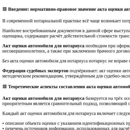
🟥
Введение: нормативно-правовое значение акта оценки ав
В современной нотариальной практике всё чаще возникает по
Наиболее востребованным документом в данной сфере выступ
оценщика, содержащее расчёт действительной стоимости транс
Акт оценки автомобиля для нотариуса
необходим при оформл
несовершеннолетних, а также при заключении брачного догово
Без акта оценки автомобиля для нотариуса нотариус не вправ
Федерация судебных экспертов
подчёркивает: акт оценки авт
методическим рекомендациям, утверждённым для судебно-экс
🟥
Теоретические аспекты составления акта оценки автомо
Акт оценки автомобиля для нотариуса
базируется на трёх ос
приоритетным является сравнительный подход, позволяющий о
Каждый акт оценки автомобиля для нотариуса включает следу
• описание объекта оценки с указанием идентификационных приз
• перечень источников информации, использованных для расчё