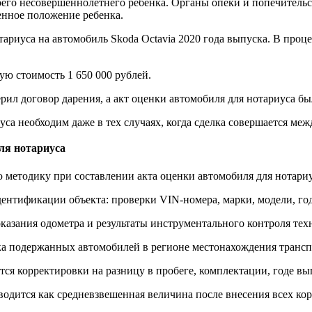
оего несовершеннолетнего ребенка. Органы опеки и попечитель
венное положение ребенка.
ариуса на автомобиль Skoda Octavia 2020 года выпуска. В проце
ю стоимость 1 650 000 рублей.
рил договор дарения, а акт оценки автомобиля для нотариуса б
иуса необходим даже в тех случаях, когда сделка совершается м
ля нотариуса
методику при составлении акта оценки автомобиля для нотариу
дентификации объекта: проверки VIN-номера, марки, модели, года
казания одометра и результаты инструментального контроля тех
а подержанных автомобилей в регионе местонахождения транспо
тся корректировки на разницу в пробеге, комплектации, годе вы
водится как средневзвешенная величина после внесения всех ко