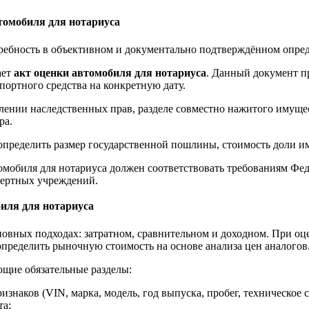
томобиля для нотариуса
требность в объективном и документально подтверждённом опр
ает
акт оценки автомобиля для нотариуса
. Данный документ п
портного средства на конкретную дату.
ении наследственных прав, разделе совместно нажитого имущес
ра.
е определить размер государственной пошлины, стоимость доли 
омобиля для нотариуса должен соответствовать требованиям Фед
пертных учреждений.
биля для нотариуса
новных подходах: затратном, сравнительном и доходном. При оц
пределить рыночную стоимость на основе анализа цен аналогов
ющие обязательные разделы:
наков (VIN, марка, модель, год выпуска, пробег, техническое с
та;