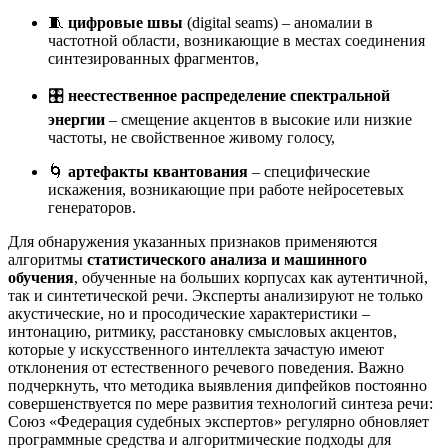
🧵
цифровые швы
(digital seams) – аномалии в
частотной области, возникающие в местах соединения
синтезированных фрагментов,
🎛️
неестественное распределение спектральной
энергии
– смещение акцентов в высокие или низкие
частоты, не свойственное живому голосу,
🌀
артефакты квантования
– специфические
искажения, возникающие при работе нейросетевых
генераторов.
Для обнаружения указанных признаков применяются
алгоритмы
статистического анализа и машинного
обучения
, обученные на больших корпусах как аутентичной,
так и синтетической речи
. Эксперты анализируют не только
акустические, но и просодические характеристики –
интонацию, ритмику, расстановку смысловых акцентов,
которые у искусственного интеллекта зачастую имеют
отклонения от естественного речевого поведения
. Важно
подчеркнуть, что методика выявления дипфейков постоянно
совершенствуется по мере развития технологий синтеза речи:
Союз «Федерация судебных экспертов» регулярно обновляет
программные средства и алгоритмические подходы для