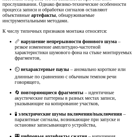
прослушивании. Однако физико-технические особенности
процесса записи и обработки сигналов оставляют
объективные
артефакты
, обнаруживаемые
инструментальными методами.
К числу типичных признаков монтажа относятся:
📏
нарушение непрерывности фонового шума
–
резкое изменение амплитудно-частотной
характеристики шумового фона на стыке монтируемых
фрагментов,
⏲️
нехарактерные паузы
– аномально короткие или
длинные по сравнению с обычным темпом речи
говорящего,
🔄
повторяющиеся фрагменты
– идентичные
акустические паттерны в разных местах записи,
указывающие на копирование участков,
🧪
электрические шумы включения/выключения
–
паразитные сигналы, возникающие при запуске и
остановке записывающего устройства,
🎛️
цифровые артефакты сжатия
– нарушения