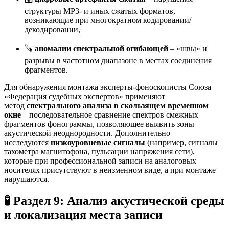
структуры MP3- и иных сжатых форматов,
возникающие при многократном кодировании/
декодировании,
🪚
аномалии спектральной огибающей
– «швы» и
разрывы в частотном диапазоне в местах соединения
фрагментов.
Для обнаружения монтажа эксперты-фоноскописты Союза
«Федерация судебных экспертов» применяют
метод
спектрального анализа в скользящем временном
окне
– последовательное сравнение спектров смежных
фрагментов фонограммы, позволяющее выявить зоны
акустической неоднородности. Дополнительно
исследуются
низкоуровневые сигналы
(например, сигналы
тахометра магнитофона, пульсации напряжения сети),
которые при профессиональной записи на аналоговых
носителях присутствуют в неизменном виде, а при монтаже
нарушаются
.
🧪 Раздел 9: Анализ акустической среды
и локализация места записи