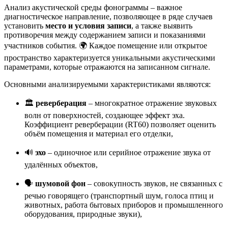
Анализ акустической среды фонограммы – важное
диагностическое направление, позволяющее в ряде случаев
установить
место и условия записи
, а также выявить
противоречия между содержанием записи и показаниями
участников события. 🌍 Каждое помещение или открытое
пространство характеризуется уникальными акустическими
параметрами, которые отражаются на записанном сигнале.
Основными анализируемыми характеристиками являются:
🏛️
реверберация
– многократное отражение звуковых
волн от поверхностей, создающее эффект эха.
Коэффициент реверберации (RT60) позволяет оценить
объём помещения и материал его отделки,
🔊
эхо
– одиночное или серийное отражение звука от
удалённых объектов,
🗣️
шумовой фон
– совокупность звуков, не связанных с
речью говорящего (транспортный шум, голоса птиц и
животных, работа бытовых приборов и промышленного
оборудования, природные звуки),