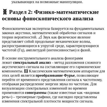
указывающих на возможные манипуляции.
🧬 Раздел 2: Физико-математические
основы фоноскопического анализа
Фоноскопическая экспертиза базируется на фундаментальных
законах акустики, математической обработки сигналов и
теории вероятностей. 📐 Звук как физическое явление
представляет собой продольные механические волны,
распространяющиеся в упругой среде, характеризующиеся
частотой (Гц), амплитудой (интенсивностью) и фазой.
В основе инструментального анализа фонограмм
лежит
спектральный анализ
– метод разложения сложного
акустического сигнала на составляющие его гармонические
компоненты. 🧮 Классическим математическим аппаратом для
этих целей является
преобразование Фурье
, позволяющее
перейти от временного представления сигнала к частотному,
отображая распределение энергии звука по частотам
. Для
визуализации спектральных изменений во времени
применяются
сонограммы
(также известные как «видимая
речь») – трехмерные графики, где наглядно представлены
изменения спектральной плотности мощности сигнала
.