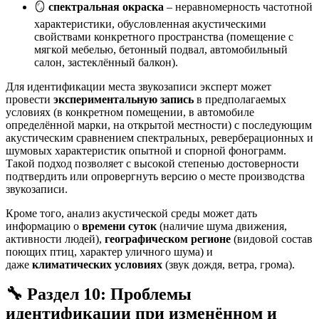
🪞
спектральная окраска
– неравномерность частотной
характеристики, обусловленная акустическими
свойствами конкретного пространства (помещение с
мягкой мебелью, бетонный подвал, автомобильный
салон, застеклённый балкон)
.
Для идентификации места звукозаписи эксперт может
провести
экспериментальную запись
в предполагаемых
условиях (в конкретном помещении, в автомобиле
определённой марки, на открытой местности) с последующим
акустическим сравнением спектральных, реверберационных и
шумовых характеристик опытной и спорной фонограмм
.
Такой подход позволяет с высокой степенью достоверности
подтвердить или опровергнуть версию о месте производства
звукозаписи.
Кроме того, анализ акустической среды может дать
информацию о
времени суток
(наличие шума движения,
активности людей),
географическом регионе
(видовой состав
поющих птиц, характер уличного шума) и
даже
климатических условиях
(звук дождя, ветра, грома).
🔧 Раздел 10: Проблемы
идентификации при изменённом и