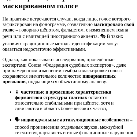
маскированном голосе
На практике встречаются случаи, когда лицо, голос которого
зафиксирован на фонограмме, сознательно
маскировало свой
голос
– говорило шёпотом, фальцетом, с изменением темпа
речи или с имитацией иностранного акцента. 🎭 В таких
условиях традиционные методы идентификации могут
оказаться недостаточно эффективными.
Однако, как показывают исследования, проведённые
экспертами Союза «Федерация судебных экспертов», даже
при намеренном изменении тембра и маскировке голоса
сохраняется значительное количество
инвариантных
признаков
, поддающихся объективному анализу:
🧬
частотные и временные характеристики
формантной структуры гласных
остаются
относительно стабильными при шёпоте, хотя и
сдвигаются в область более высоких частот,
🗣️
индивидуальные артикуляционные особенности
–
способ произнесения отдельных звуков, межзубной
сигматизм, картавость и иные фонационные нарушения