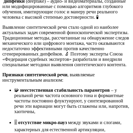
дипфейки
(deepfake) – аудио- и видеоматериалы, созданные
или модифицированные с помощью алгоритмов глубокого
обучения, имитирующие голос и манеру речи реального
человека с высокой степенью достоверности. 🧪
Выявление синтетической речи стало одной из наиболее
актуальных задач современной фоноскопической экспертизы.
Традиционные методы, рассчитанные на обнаружение следов
механического или цифрового монтажа, часто оказываются
недостаточно эффективными против качественно
сгенерированных дипфейков. 🔬 Поэтому эксперты Союза
«Федерация судебных экспертов» разработали и внедрили
специальные методики выявления синтетического контента.
Признаки синтетической речи
, выявляемые
инструментальным анализом:
🧩
неестественная стабильность параметров
– у
реальной речи частота основного тона и формантные
частоты постоянно флуктуируют, у синтезированной
речи эти вариации могут быть сглажены или, напротив,
хаотичны
,
🎚️
отсутствие микро-пауз
между звуками и слогами,
характерных для естественной артикуляции,