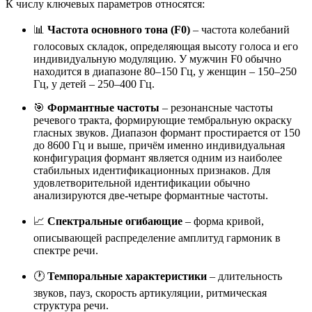
К числу ключевых параметров относятся:
📊
Частота основного тона (F0)
– частота колебаний
голосовых складок, определяющая высоту голоса и его
индивидуальную модуляцию. У мужчин F0 обычно
находится в диапазоне 80–150 Гц, у женщин – 150–250
Гц, у детей – 250–400 Гц.
🎯
Формантные частоты
– резонансные частоты
речевого тракта, формирующие тембральную окраску
гласных звуков
. Диапазон формант простирается от 150
до 8600 Гц и выше, причём именно индивидуальная
конфигурация формант является одним из наиболее
стабильных идентификационных признаков
. Для
удовлетворительной идентификации обычно
анализируются две-четыре формантные частоты
.
📈
Спектральные огибающие
– форма кривой,
описывающей распределение амплитуд гармоник в
спектре речи.
🕐
Темпоральные характеристики
– длительность
звуков, пауз, скорость артикуляции, ритмическая
структура речи.