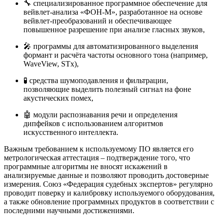
🔧 специализированное программное обеспечение для
вейвлет-анализа «ФОН-М», разработанное на основе
вейвлет-преобразований и обеспечивающее
повышенное разрешение при анализе гласных звуков
,
🎤 программы для автоматизированного выделения
формант и расчёта частоты основного тона (например,
WaveView, STx),
🧪 средства шумоподавления и фильтрации,
позволяющие выделить полезный сигнал на фоне
акустических помех,
🤖 модули распознавания речи и определения
дипфейков с использованием алгоритмов
искусственного интеллекта
.
Важным требованием к используемому ПО является его
метрологическая аттестация – подтверждение того, что
программные алгоритмы не вносят искажений в
анализируемые данные и позволяют проводить достоверные
измерения
. Союз «Федерация судебных экспертов» регулярно
проводит поверку и калибровку используемого оборудования,
а также обновление программных продуктов в соответствии с
последними научными достижениями.