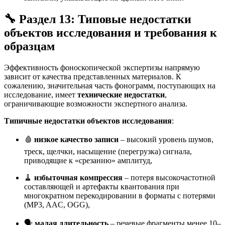
🔧 Раздел 13: Типовые недостатки
объектов исследования и требования к
образцам
Эффективность фоноскопической экспертизы напрямую
зависит от качества представленных материалов. К
сожалению, значительная часть фонограмм, поступающих на
исследование, имеет
технические недостатки
,
ограничивающие возможности экспертного анализа.
Типичные недостатки объектов исследования
:
🩸
низкое качество записи
– высокий уровень шумов,
треск, щелчки, насыщение (перегрузка) сигнала,
приводящие к «срезанию» амплитуд,
🧹
избыточная компрессия
– потеря высокочастотной
составляющей и артефакты квантования при
многократном перекодировании в форматы с потерями
(MP3, AAC, OGG),
🗣️
малая длительность
– речевые фрагменты менее 10–