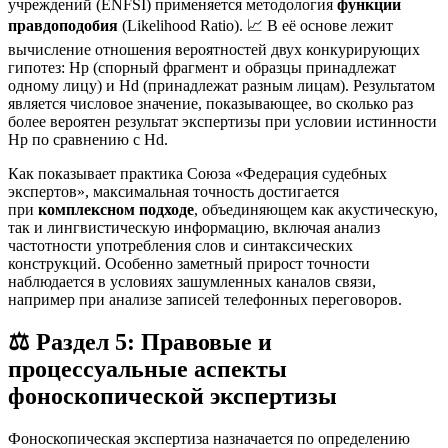
учреждений (ENFSI) применяется методология
функции
правдоподобия
(Likelihood Ratio). 📈 В её основе лежит
вычисление отношения вероятностей двух конкурирующих
гипотез: Hp (спорный фрагмент и образцы принадлежат
одному лицу) и Hd (принадлежат разным лицам)
. Результатом
является числовое значение, показывающее, во сколько раз
более вероятен результат экспертизы при условии истинности
Hp по сравнению с Hd.
Как показывает практика Союза «Федерация судебных
экспертов», максимальная точность достигается
при
комплексном подходе
, объединяющем как акустическую,
так и лингвистическую информацию, включая анализ
частотности употребления слов и синтаксических
конструкций
. Особенно заметный прирост точности
наблюдается в условиях зашумленных каналов связи,
например при анализе записей телефонных переговоров
.
⚖️ Раздел 5: Правовые и
процессуальные аспекты
фоноскопической экспертизы
Фоноскопическая экспертиза назначается по определению