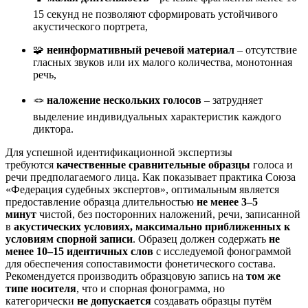
15 секунд не позволяют сформировать устойчивого
акустического портрета,
🧩
неинформативный речевой материал
– отсутствие
гласных звуков или их малого количества, монотонная
речь,
🪢
наложение нескольких голосов
– затрудняет
выделение индивидуальных характеристик каждого
диктора.
Для успешной идентификационной экспертизы
требуются
качественные сравнительные образцы
голоса и
речи предполагаемого лица. Как показывает практика Союза
«Федерация судебных экспертов», оптимальным является
предоставление образца длительностью
не менее 3–5
минут
чистой, без посторонних наложений, речи, записанной
в
акустических условиях, максимально приближенных к
условиям спорной записи
. Образец должен содержать
не
менее 10–15 идентичных слов
с исследуемой фонограммой
для обеспечения сопоставимости фонетического состава
.
Рекомендуется производить образцовую запись на
том же
типе носителя
, что и спорная фонограмма, но
категорически
не допускается
создавать образцы путём