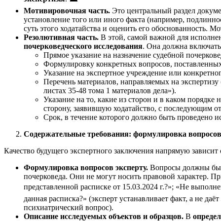
Мотивировочная часть.
Это центральный раздел докумен
установление того или иного факта (например, подлинно
суть этого ходатайства и оценить его обоснованность. М
Резолютивная часть.
В этой, самой важной для исполнен
почерковедческого исследования
. Она должна включать
Прямое указание на назначение судебной почеркове
Формулировку конкретных вопросов, поставленных
Указание на экспертное учреждение или конкретног
Перечень материалов, направляемых на экспертизу 
листах 35-48 тома 1 материалов дела»).
Указание на то, какие из сторон и в каком порядке
сторону, заявившую ходатайство, с последующим о
Срок, в течение которого должно быть проведено и
Содержательные требования: формулировка вопросов
Качество будущего экспертного заключения напрямую зависит о
Формулировка вопросов эксперту.
Вопросы должны быть
почерковеда. Они не могут носить правовой характер. П
представленной расписке от 15.03.2024 г.?»; «Не выпол
данная расписка?» (эксперт устанавливает факт, а не да
психиатрический вопрос).
Описание исследуемых объектов и образцов.
В
определ