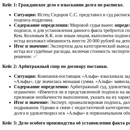
Кейс 1: Гражданское дело о взыскании долга по расписке.
Ситуация:
Истец Сидоров С.С. представил в суд расписку
подпись подделана.
Содержание определения:
Мировой судья вынес
опреде
подписи, и для установления данного факта требуются 
Кем, Козловым К.К. или иным лицом, выполнена подпись
истца возложил обязанность внести 20 000 рублей на депо
Итог и значение:
Экспертиза дала категорический вывод 
истца все судебные расходы, включая стоимость эксперти
решение. ✅
Кейс 2: Арбитражный спор по договору поставки.
Ситуация:
Компания-поставщик «Альфа» взыскивала задо
«Альфы», где значилась меньшая сумма. «Альфа» заявила
Содержание определения:
Арбитражный суд, удовлетвор
ограничен: «Имеются ли в представленной подписи на а
признаков необычности выполнения, указать на их харак
Итог и значение:
Эксперт, проанализировав подпись, дал
подражания. Однако в связи с недостаточной категорично
долга и удовлетворил иск «Альфы» в первоначальном объё
Кейс 3: Дело особого производства об установлении факта р