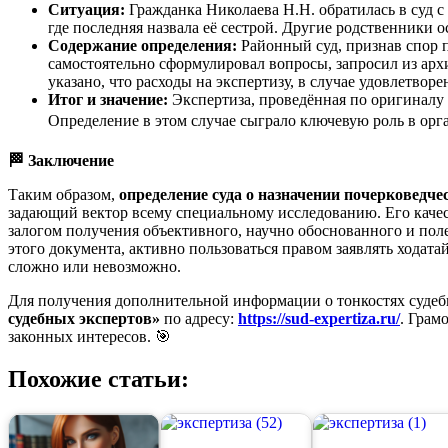
Ситуация:
Гражданка Николаева Н.Н. обратилась в суд 
где последняя назвала её сестрой. Другие родственники 
Содержание определения:
Районный суд, признав спор
самостоятельно сформулировал вопросы, запросил из арх
указано, что расходы на экспертизу, в случае удовлетворе
Итог и значение:
Экспертиза, проведённая по оригиналу
Определение в этом случае сыграло ключевую роль в орг
🏁
Заключение
Таким образом,
определение суда о назначении почерковедче
задающий вектор всему специальному исследованию. Его каче
залогом получения объективного, научно обоснованного и пол
этого документа, активно пользоваться правом заявлять ходатай
сложно или невозможно.
Для получения дополнительной информации о тонкостях судебн
судебных экспертов»
по адресу:
https://sud-expertiza.ru/
. Грам
законных интересов. 🎯
Похожие статьи: