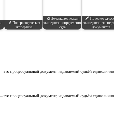
❎ Почерковедческая
🖋️ Почерковедчес
я
🔬 Почерковедческая
экспертиза: определение
экспертиза, экспер
экспертиза
суда
документов
 — это процессуальный документ, издаваемый судьёй единолично
 — это процессуальный документ, издаваемый судьёй единолично