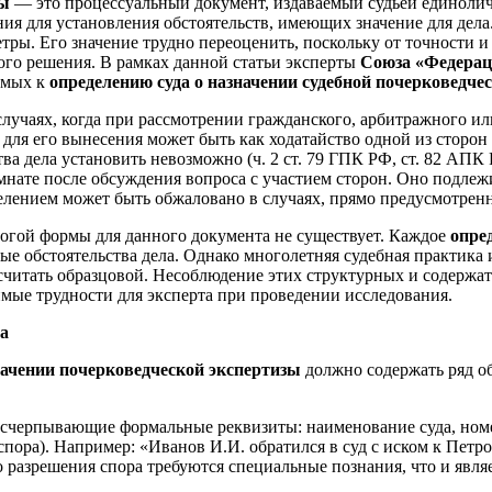
зы
— это процессуальный документ, издаваемый судьёй единолич
ия для установления обстоятельств, имеющих значение для дел
етры. Его значение трудно переоценить, поскольку от точности 
ного решения. В рамках данной статьи эксперты
Союза «Федерац
емых к
определению суда о назначении судебной почерковедче
лучаях, когда при рассмотрении гражданского, арбитражного и
я его вынесения может быть как ходатайство одной из сторон (и
тва дела установить невозможно (ч. 2 ст. 79 ГПК РФ, ст. 82 АП
нате после обсуждения вопроса с участием сторон. Оно подлеж
елением может быть обжаловано в случаях, прямо предусмотрен
рогой формы для данного документа не существует. Каждое
опре
ые обстоятельства дела. Однако многолетняя судебная практика
считать образцовой. Несоблюдение этих структурных и содержа
мые трудности для эксперта при проведении исследования.
а
значении почерковедческой экспертизы
должно содержать ряд о
счерпывающие формальные реквизиты: наименование суда, номер д
пора). Например: «Иванов И.И. обратился в суд с иском к Петров
о разрешения спора требуются специальные познания, что и явл