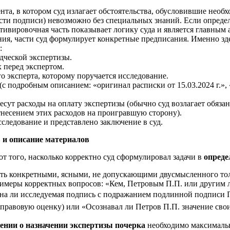
та, в котором суд излагает обстоятельства, обусловившие необ
сти подписи) невозможно без специальных знаний. Если определ
отивировочная часть показывает логику суда и является главным
ия, части суд формулирует конкретные предписания. Именно зд
:
дческой экспертизы.
 перед экспертом.
о эксперта, которому поручается исследование.
(с подробным описанием: «оригинал расписки от 15.03.2024 г.»,
 несут расходы на оплату экспертизы (обычно суд возлагает обяз
тнесением этих расходов на проигравшую сторону).
сследование и представлено заключение в суд.
 и описание материалов
т того, насколько корректно суд сформулировал задачи в
опреде
 конкретными, ясными, не допускающими двусмысленного толко
римеры корректных вопросов: «Кем, Петровым П.П. или другим 
нена ли исследуемая подпись с подражанием подлинной подписи 
ёт правовую оценку) или «Осознавал ли Петров П.П. значение св
ении о назначении экспертизы почерка
необходимо максимальн