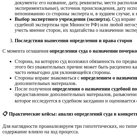
документа: его название, дату, реквизиты, место распол
экспериментальные), источник происхождения, дату испо
непониманию со стороны эксперта и, в худшем случае, к
Выбор экспертного учреждения (эксперта).
Суд вправе 
судебной экспертизы при Минюсте РФ) или любой негосу
учесть мнение сторон, их ходатайства о назначении эксп
Последствия вынесения определения и права сторон
С момента оглашения
определения суда о назначении почерк
Сторона, на которую суд возложил обязанность по предв
этого без уважительных причин может быть расценено как
часто невыгодно для уклоняющейся стороны.
Стороны вправе знакомиться с
определением о назначен
дополнительных материалов.
После получения
определения о назначении судебной п
предоставлении дополнительных материалов, разъяснении
которое исследуется в судебном заседании и оценивается 
📋
Практические кейсы: анализ определений суда в конкрет
Для наглядности проанализируем три гипотетических, но типи
содержание влияло на ход процесса.