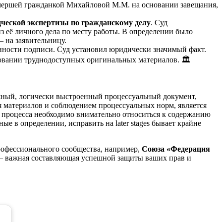
умершей гражданкой Михайловой М.М. на основании завещания,
дческой экспертизы по гражданскому делу
. Суд
з её личного дела по месту работы. В определении было
— на заявительницу.
нности подписи. Суд установил юридически значимый факт.
бовании труднодоступных оригинальных материалов. 🏛️
жный, логически выстроенный процессуальный документ,
 материалов и соблюдением процессуальных норм, является
о процесса необходимо внимательно относиться к содержанию
ые в определении, исправить на later stages бывает крайне
рофессионального сообщества, например,
Союза «Федерация
ы — важная составляющая успешной защиты ваших прав и