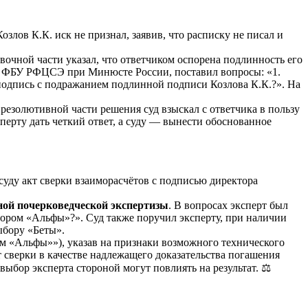
озлов К.К. иск не признал, заявив, что расписку не писал и
вочной части указал, что ответчиком оспорена подлинность его
зу ФБУ РФЦСЭ при Минюсте России, поставил вопросы: «1.
подпись с подражанием подлинной подписи Козлова К.К.?». На
резолютивной части решения суд взыскал с ответчика в пользу
перту дать четкий ответ, а суду — вынести обоснованное
уду акт сверки взаиморасчётов с подписью директора
бной почерковедческой экспертизы
. В вопросах эксперт был
ором «Альфы»?». Суд также поручил эксперту, при наличии
ыбору «Беты».
ом «Альфы»»), указав на признаки возможного технического
т сверки в качестве надлежащего доказательства погашения
ыбор эксперта стороной могут повлиять на результат. ⚖️