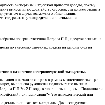
ходимость экспертизы. Суд обязан привести доводы, почему
ение выносится по ходатайству стороны, суд должен отразить
 аргументом в случае возможного обжалования.
есь содержится суть
определения о назначении
 «образцы почерка ответчика Петрова П.П., представленные на
анность по внесению денежных средств на депозит суда на
лении о назначении почерковедческой экспертизы
.
вания и находиться строго в рамках компетенции эксперта-
лицом, выполнена рукописная подпись от его имени в
Петрова П.П.?». ❓ Некорректно ставить вопросы: «Подлинна ли
оих действий при подписании?» (это психологический или
о детально описать все материалы. Для исследуемого