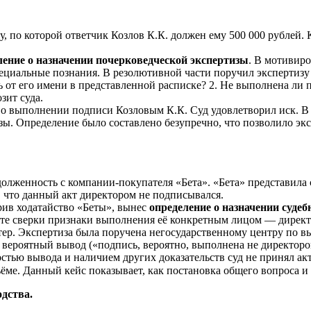
, по которой ответчик Козлов К.К. должен ему 500 000 рублей. К
ление о назначении почерковедческой экспертизы
. В мотивиро
специальные познания. В резолютивной части поручил эксперти
 от его имени в представленной расписке? 2. Не выполнена ли 
зит суда.
о выполнении подписи Козловым К.К. Суд удовлетворил иск. В 
зы. Определение было составлено безупречно, что позволило экс
лженность с компании-покупателя «Бета». «Бета» представила с
, что данный акт директором не подписывался.
ив ходатайство «Беты», вынес
определение о назначении суде
кте сверки признаки выполнения её конкретным лицом — директ
тер. Экспертиза была поручена негосударственному центру по в
 вероятный вывод («подпись, вероятно, выполнена не директор
стью вывода и наличием других доказательств суд не принял ак
ме. Данный кейс показывает, как постановка общего вопроса и в
одства.