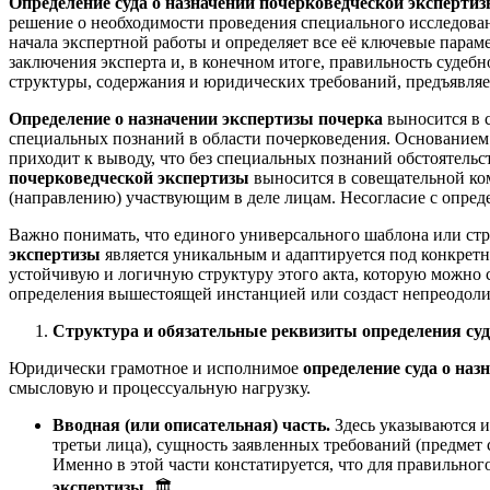
Определение суда о назначении почерковедческой эксперти
решение о необходимости проведения специального исследован
начала экспертной работы и определяет все её ключевые парам
заключения эксперта и, в конечном итоге, правильность судеб
структуры, содержания и юридических требований, предъявля
Определение о назначении экспертизы почерка
выносится в с
специальных познаний в области почерковедения. Основанием дл
приходит к выводу, что без специальных познаний обстоятельс
почерковедческой экспертизы
выносится в совещательной ком
(направлению) участвующим в деле лицам. Несогласие с опред
Важно понимать, что единого универсального шаблона или ст
экспертизы
является уникальным и адаптируется под конкретн
устойчивую и логичную структуру этого акта, которую можно 
определения вышестоящей инстанцией или создаст непреодоли
Структура и обязательные реквизиты определения суд
Юридически грамотное и исполнимое
определение суда о на
смысловую и процессуальную нагрузку.
Вводная (или описательная) часть.
Здесь указываются и
третьи лица), сущность заявленных требований (предмет с
Именно в этой части констатируется, что для правильног
экспертизы
. 🏛️