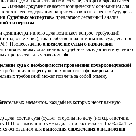
но или судом в коллегиальном составе, которым оформляется
а. 📜 Данный документ является юридическим основанием для
и полноты его содержания напрямую зависит качество будущего
ия Судебных экспертов»
предлагают детальный анализ
ской экспертизы
.
ли административного дела возникает вопрос, требующий
стца, ответчика), так и собственная инициатива суда, если он
К РФ). Процессуально
определение судьи о назначении
ит обязательному оглашению в судебном заседании и вручению
ных процессуальным законом. 💼
деление суда о необходимости проведения почерковедческой
 и требования процессуальных кодексов сформировали
тельных требований может повлечь за собой отмену
бязательных элементов, каждый из которых несёт важную
ела, состав суда (судья), стороны по делу (истец, ответчик,
у П.П. о взыскании суммы долга по расписке от 15.03.2024 г.».
яется основанием для
вынесения определения о назначении