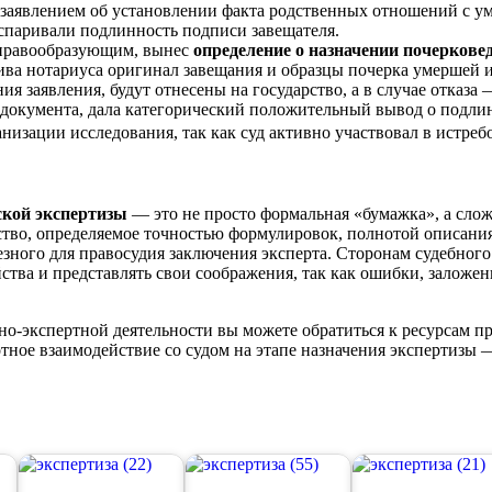
с заявлением об установлении факта родственных отношений с 
оспаривали подлинность подписи завещателя.
 правообразующим, вынес
определение о назначении почеркове
ива нотариуса оригинал завещания и образцы почерка умершей и
ния заявления, будут отнесены на государство, а в случае отказа 
 документа, дала категорический положительный вывод о подли
анизации исследования, так как суд активно участвовал в истре
ской экспертизы
— это не просто формальная «бумажка», а сло
ство, определяемое точностью формулировок, полнотой описания
езного для правосудия заключения эксперта. Сторонам судебног
ства и представлять свои соображения, так как ошибки, заложенн
о-экспертной деятельности вы можете обратиться к ресурсам п
отное взаимодействие со судом на этапе назначения экспертиз