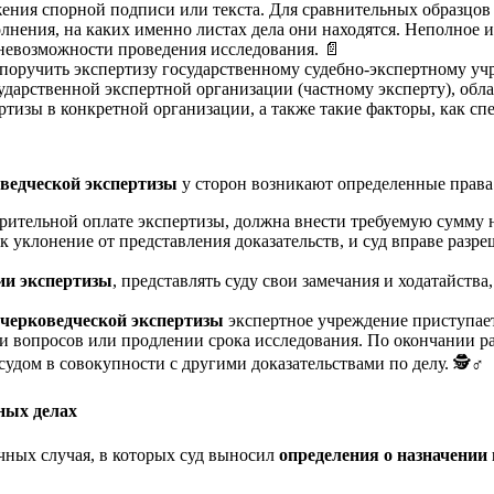
ожения спорной подписи или текста. Для сравнительных образцов 
лнения, на каких именно листах дела они находятся. Неполное 
 невозможности проведения исследования. 📄
поручить экспертизу государственному судебно-экспертному у
дарственной экспертной организации (частному эксперту), об
ертизы в конкретной организации, а также такие факторы, как с
оведческой экспертизы
у сторон возникают определенные права 
арительной оплате экспертизы, должна внести требуемую сумму 
 уклонение от представления доказательств, и суд вправе разр
ии экспертизы
, представлять суду свои замечания и ходатайств
очерковедческой экспертизы
экспертное учреждение приступает 
 вопросов или продлении срока исследования. По окончании ра
судом в совокупности с другими доказательствами по делу. 🕵️♂️
ных делах
чных случая, в которых суд выносил
определения о назначении