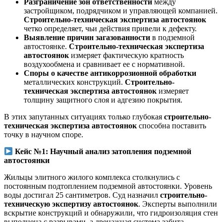
Разграничение зон ответственности
между
застройщиком, подрядчиком и управляющей компанией.
Строительно-техническая экспертиза автостоянок
четко определяет, чьи действия привели к дефекту.
Выявление причин загазованности
в подземной
автостоянке.
Строительно-техническая экспертиза
автостоянок
измеряет фактическую кратность
воздухообмена и сравнивает ее с нормативной.
Споры о качестве антикоррозионной обработки
металлических конструкций.
Строительно-
техническая экспертиза автостоянок
измеряет
толщину защитного слоя и адгезию покрытия.
В этих запутанных ситуациях только глубокая
строительно-
техническая экспертиза автостоянок
способна поставить
точку в научном споре.
Кейс №1: Научный анализ затопления подземной
автостоянки
Жильцы элитного жилого комплекса столкнулись с
постоянным подтоплением подземной автостоянки. Уровень
воды достигал 25 сантиметров. Суд назначил
строительно-
техническую экспертизу автостоянок
. Эксперты выполнили
вскрытие конструкций и обнаружили, что гидроизоляция стен
выполнена с разрывами, а дренажная система забита