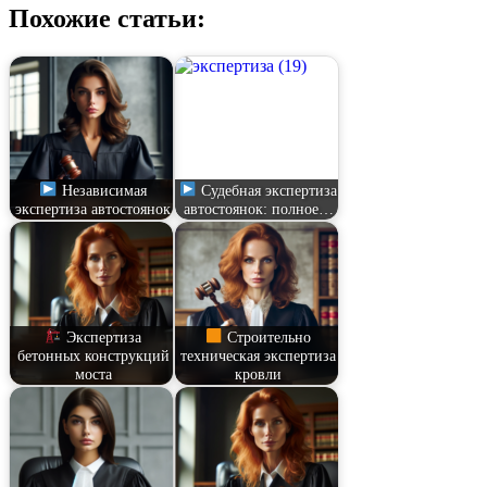
Похожие статьи:
Независимая
Судебная экспертиза
экспертиза автостоянок
автостоянок: полное…
Экспертиза
Строительно
бетонных конструкций
техническая экспертиза
моста
кровли