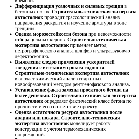
времени.
Дифференциация усадочных и силовых трещин
в
бетонных полах.
Строительно-техническая экспертиза
автостоянок
проводит трассологический анализ
направления раскрытия и изучение арматуры в зоне
трещины.
Оценка морозостойкости бетона
при невозможности
отбора цельных кернов.
Строительно-техническая
экспертиза автостоянок
применяет метод
петрографического анализа шлифов и ультразвуковую
дефектоскопию.
Выявление следов применения ускорителей
твердения с истекшим сроком годности
.
Строительно-техническая экспертиза автостоянок
включает химический анализ гидратных
новообразований методом рентгенофазового анализа.
Установление факта замены проектного бетона на
более дешевый
.
Строительно-техническая экспертиза
автостоянок
определяет фактический класс бетона по
прочности и его соответствие проекту.
Оценка остаточного ресурса автостоянки после
аварии или пожара
.
Строительно-техническая
экспертиза автостоянок
моделирует работу
конструкции с учетом термомеханических
повреждений.