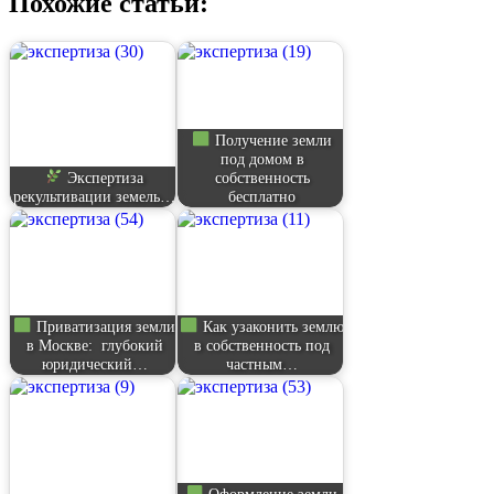
Похожие статьи:
Получение земли
под домом в
Экспертиза
собственность
рекультивации земель…
бесплатно
Приватизация земли
Как узаконить землю
в Москве: глубокий
в собственность под
юридический…
частным…
Оформление земли