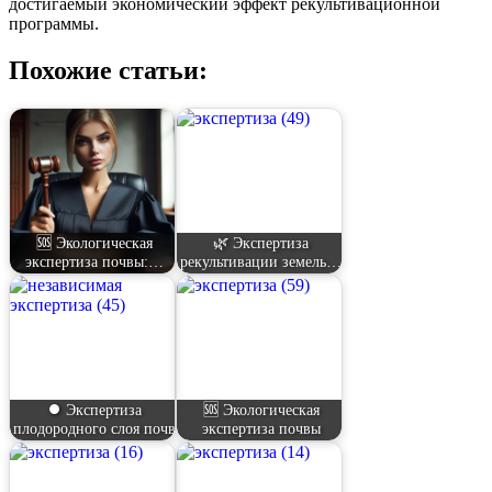
достигаемый экономический эффект рекультивационной
программы.
Похожие статьи:
🆘 Экологическая
🌿 Экспертиза
экспертиза почвы:…
рекультивации земель…
⏺️ Экспертиза
🆘 Экологическая
плодородного слоя почв
экспертиза почвы