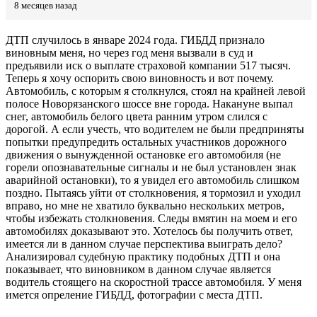
8 месяцев назад
ДТП случилось в январе 2024 года. ГИБДД признало
виновным меня, но через год меня вызвали в суд и
предъявили иск о выплате страховой компании 517 тысяч.
Теперь я хочу оспорить свою виновность и вот почему.
Автомобиль, с которым я столкнулся, стоял на крайней левой
полосе Новорязанского шоссе вне города. Накануне выпал
снег, автомобиль белого цвета ранним утром слился с
дорогой. А если учесть, что водителем не были предприняты
попытки предупредить остальных участников дорожного
движения о вынужденной остановке его автомобиля (не
горели опознавательные сигналы и не был установлен знак
аварийной остановки), то я увидел его автомобиль слишком
поздно. Пытаясь уйти от столкновения, я тормозил и уходил
вправо, но мне не хватило буквально нескольких метров,
чтобы избежать столкновения. Следы вмятин на моем и его
автомобилях доказывают это. Хотелось бы получить ответ,
имеется ли в данном случае перспектива выиграть дело?
Анализировал судебную практику подобных ДТП и она
показывает, что виновником в данном случае является
водитель стоящего на скоростной трассе автомобиля. У меня
имется опреление ГИБДД, фотографии с места ДТП.