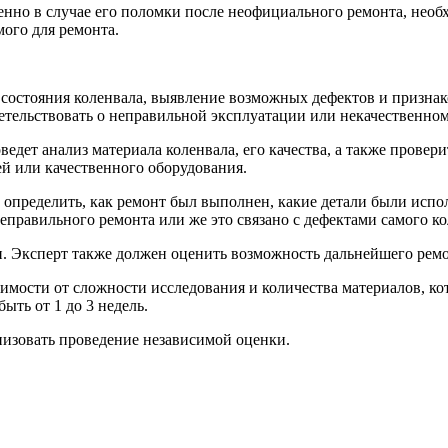
нно в случае его поломки после неофициального ремонта, необ
мого для ремонта.
состояния коленвала, выявление возможных дефектов и признако
етельствовать о неправильной эксплуатации или некачественном
едет анализ материала коленвала, его качества, а также провер
й или качественного оборудования.
пределить, как ремонт был выполнен, какие детали были испол
неправильного ремонта или же это связано с дефектами самого ко
. Эксперт также должен оценить возможность дальнейшего ремо
симости от сложности исследования и количества материалов, к
быть от 1 до 3 недель.
низовать проведение независимой оценки.