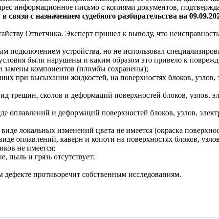
дрес информационное письмо с копиями документов, подтверж
 связи с назначением судебного разбирательства на 09.09.202
атайству Ответчика. Эксперт пришел к выводу, что неисправност
ым подключением устройства, но не использовал специализиров
 условия были нарушены и каким образом это привело к повреж
ли замены компонентов (пломбы сохранены);
вших при высыхании жидкостей, на поверхностях блоков, узлов,
ид трещин, сколов и деформаций поверхностей блоков, узлов, э
де оплавлений и деформаций поверхностей блоков, узлов, элек
 виде локальных изменений цвета не имеется (окраска поверхно
иде оплавлений, каверн и копоти на поверхностях блоков, узло
иков не имеется;
, пыль и грязь отсутствует;
м дефекте противоречит собственным исследованиям.