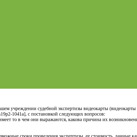
Вашем учреждении судебной экспертизы видеокарты (видеока
19p2-1041a], с постановкой следующих вопросов:
 имеет то в чем они выражаются, какова причина их возникновен
зможные сроки проведения экспертизы, ее стоимость, данные ка