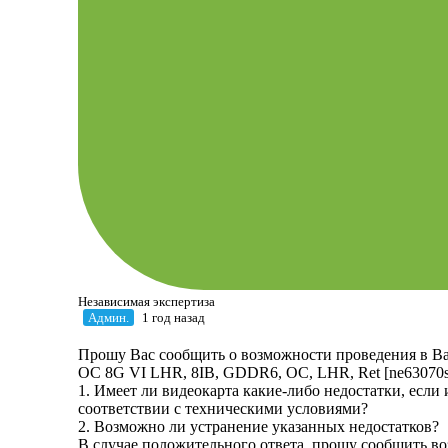
Независимая экспертиза
Админ.
1 год назад
Прошу Вас сообщить о возможности проведения в 
OC 8G VI LHR, 8IB, GDDR6, OC, LHR, Ret [ne63070s
1. Имеет ли видеокарта какие-либо недостатки, если
соответствии с техническими условиями?
2. Возможно ли устранение указанных недостатков?
В случае положительного ответа, прошу сообщить во