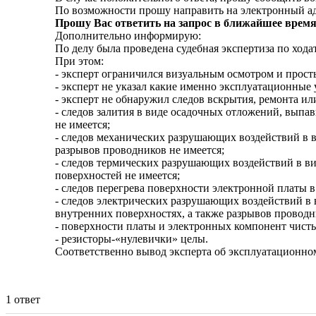
По возможности прошу направить на электронный а
Прошу Вас ответить на запрос в ближайшее время в
Дополнительно информирую:
По делу была проведена судебная экспертиза по ход
При этом:
- эксперт ограничился визуальным осмотром и прост
- эксперт не указал какие именно эксплуатационные
- эксперт не обнаружил следов вскрытия, ремонта и
- следов залития в виде осадочных отложений, выпа
не имеется;
- следов механических разрушающих воздействий в в
разрывов проводников не имеется;
- следов термических разрушающих воздействий в ви
поверхностей не имеется;
- следов перегрева поверхности электронной платы в
- следов электрических разрушающих воздействий в в
внутренних поверхностях, а также разрывов проводн
- поверхности платы и электронных компонент чистые
- резисторы-«нулевички» целы.
Соответственно вывод эксперта об эксплуатационно
1 ответ