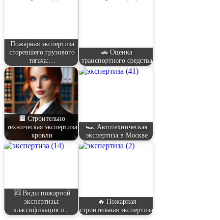
Пожарная экспертиза
сгоревшего грузового
🚗 Оценка
тягача:…
транспортного средства
🟧 Строительно
техническая экспертиза
🏎️ Автотехническая
кровли
экспертиза в Москве
🆘 Виды пожарной
экспертизы:
🔥 Пожарная
классификация и…
строительная экспертиза