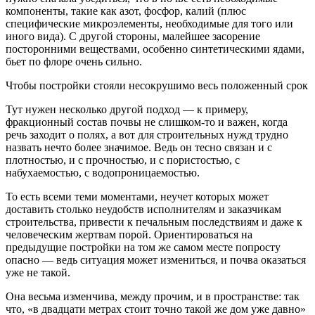
компоненты, такие как азот, фосфор, калий (плюс
специфические микроэлементы, необходимые для того или
иного вида). С другой стороны, малейшее засорение
посторонними веществами, особенно синтетическими ядами,
бьет по флоре очень сильно.
Чтобы постройки стояли несокрушимо весь положенный срок
Тут нужен несколько другой подход — к примеру,
фракционный состав почвы не слишком-то и важен, когда
речь заходит о полях, а вот для строительных нужд трудно
назвать нечто более значимое. Ведь он тесно связан и с
плотностью, и с прочностью, и с пористостью, с
набухаемостью, с водопроницаемостью.
То есть всеми теми моментами, неучет которых может
доставить столько неудобств исполнителям и заказчикам
строительства, привести к печальным последствиям и даже к
человеческим жертвам порой. Ориентироваться на
предыдущие постройки на том же самом месте попросту
опасно — ведь ситуация может измениться, и почва оказаться
уже не такой.
Она весьма изменчива, между прочим, и в пространстве: так
что, «в двадцати метрах стоит точно такой же дом уже давно»