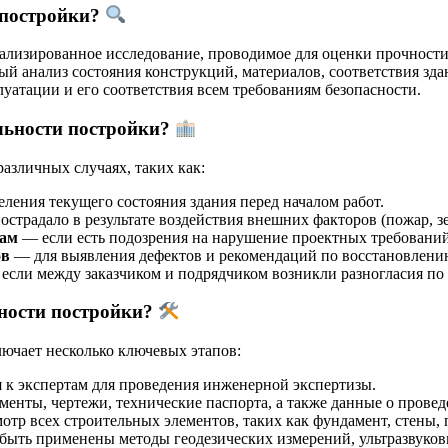
 постройки?
ализированное исследование, проводимое для оценки прочности
й анализ состояния конструкций, материалов, соответствия зд
луатации и его соответствия всем требованиям безопасности.
льности постройки?
азличных случаях, таких как:
ления текущего состояния здания перед началом работ.
острадало в результате воздействия внешних факторов (пожар, з
там
— если есть подозрения на нарушение проектных требований
ов
— для выявления дефектов и рекомендаций по восстановлению
если между заказчиком и подрядчиком возникли разногласия по 
ности постройки?
ючает несколько ключевых этапов:
я к экспертам для проведения инженерной экспертизы.
нты, чертежи, технические паспорта, а также данные о проведе
тр всех строительных элементов, таких как фундамент, стены,
быть применены методы геодезических измерений, ультразвуков