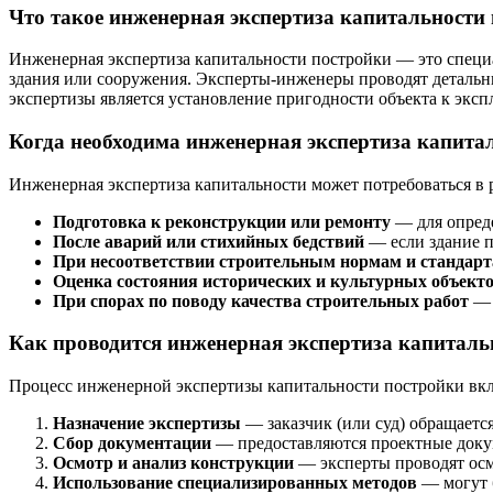
Что такое инженерная экспертиза капитальности
Инженерная экспертиза капитальности постройки — это специ
здания или сооружения. Эксперты-инженеры проводят детальны
экспертизы является установление пригодности объекта к эксп
Когда необходима инженерная экспертиза капита
Инженерная экспертиза капитальности может потребоваться в р
Подготовка к реконструкции или ремонту
— для опреде
После аварий или стихийных бедствий
— если здание п
При несоответствии строительным нормам и стандар
Оценка состояния исторических и культурных объект
При спорах по поводу качества строительных работ
— 
Как проводится инженерная экспертиза капиталь
Процесс инженерной экспертизы капитальности постройки вкл
Назначение экспертизы
— заказчик (или суд) обращаетс
Сбор документации
— предоставляются проектные докуме
Осмотр и анализ конструкции
— эксперты проводят осмо
Использование специализированных методов
— могут 