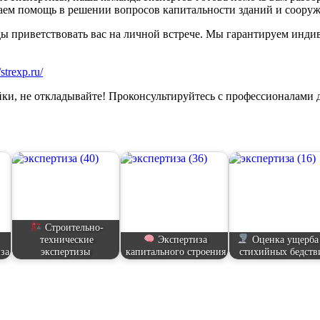
ваем помощь в решении вопросов капитальности зданий и соору
ы приветствовать вас на личной встрече. Мы гарантируем инди
/strexp.ru/
ки, не откладывайте! Проконсультируйтесь с профессионалами 
Строительно-
технические
Экспертиза
Оценка ущерба
иза
экспертизы
капитального строения
стихийных бедств