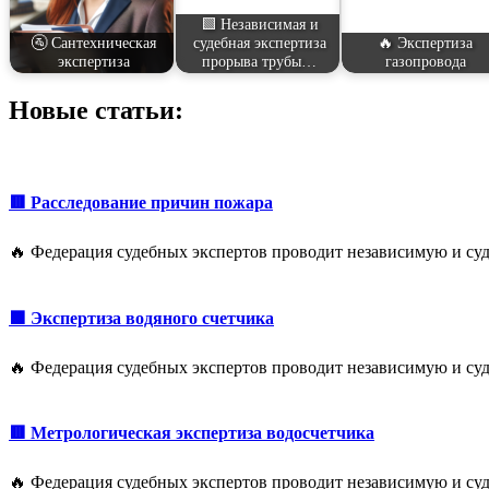
🟩 Независимая и
🚰 Сантехническая
судебная экспертиза
🔥 Экспертиза
экспертиза
прорыва трубы…
газопровода
Новые статьи:
🟥 Расследование причин пожара
🔥 Федерация судебных экспертов проводит независимую и су
🟩 Экспертиза водяного счетчика
🔥 Федерация судебных экспертов проводит независимую и су
🟥 Метрологическая экспертиза водосчетчика
🔥 Федерация судебных экспертов проводит независимую и су