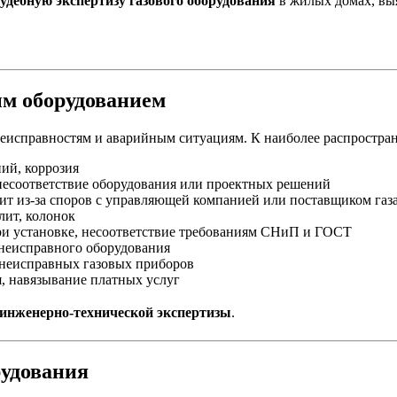
удебную экспертизу газового оборудования
в жилых домах, выя
ым оборудованием
еисправностям и аварийным ситуациям. К наиболее распростра
ий, коррозия
несоответствие оборудования или проектных решений
ит из-за споров с управляющей компанией или поставщиком газ
лит, колонок
и установке, несоответствие требованиям СНиП и ГОСТ
 неисправного оборудования
 неисправных газовых приборов
, навязывание платных услуг
 инженерно-технической экспертизы
.
рудования