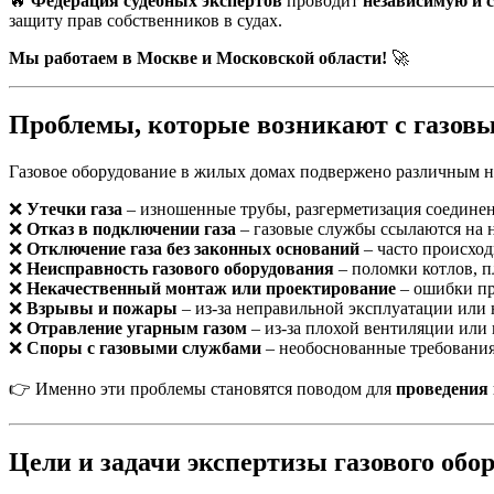
🔥
Федерация судебных экспертов
проводит
независимую и с
защиту прав собственников в судах.
Мы работаем в Москве и Московской области!
🚀
Проблемы, которые возникают с газов
Газовое оборудование в жилых домах подвержено различным н
❌
Утечки газа
– изношенные трубы, разгерметизация соединен
❌
Отказ в подключении газа
– газовые службы ссылаются на 
❌
Отключение газа без законных оснований
– часто происход
❌
Неисправность газового оборудования
– поломки котлов, п
❌
Некачественный монтаж или проектирование
– ошибки пр
❌
Взрывы и пожары
– из-за неправильной эксплуатации или
❌
Отравление угарным газом
– из-за плохой вентиляции или
❌
Споры с газовыми службами
– необоснованные требования
👉 Именно эти проблемы становятся поводом для
проведения
Цели и задачи экспертизы газового обо