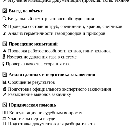
📌 Изучение имеющейся документации (проекты, акты, техниче
2️⃣
Выезд на объект
🔍 Визуальный осмотр газового оборудования
🛠 Проверка состояния труб, соединений, кранов, счётчиков
📡 Анализ герметичности газопроводов и приборов
3️⃣
Проведение испытаний
🔥 Проверка работоспособности котлов, плит, колонок
🌡 Измерение давления газа в системе
🧪 Проверка качества сгорания газа
4️⃣
Анализ данных и подготовка заключения
📊 Обобщение результатов
📄 Подготовка официального экспертного заключения
📌 Разъяснение выводов заказчику
5️⃣
Юридическая помощь
👨‍⚖ Консультация по судебным вопросам
⚖ Участие эксперта в суде
📑 Подготовка документов для разбирательств