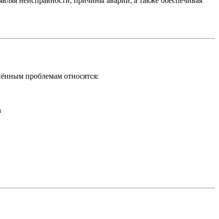
вляя неисправности, причины аварий, а также обеспечивая
нённым проблемам относятся:
а