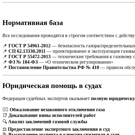
Нормативная база
Все исследования проводятся в строгом соответствии с дейс
📌
ГОСТ Р 54961-2012
— безопасность газораспределительных
📌
СП 62.13330.2011
— проектирование и эксплуатация газовы
📌
ГОСТ Р 55472-2013
— технические требования к газовому
📌
ФЗ № 184-ФЗ
— «О техническом регулировании»
📌
Постановление Правительства РФ № 410
— правила обслу
Юридическая помощь в судах
Федерация судебных экспертов оказывает
полную юридическу
👨‍⚖
Обжалование незаконного отключения газа
📑
Доказывание вины исполнителей работ
🔍
Анализ заключений газовой службы
⚖
Предоставление экспертного заключения в суд
📝
Выступление эксперта в качестве свидетеля в суде