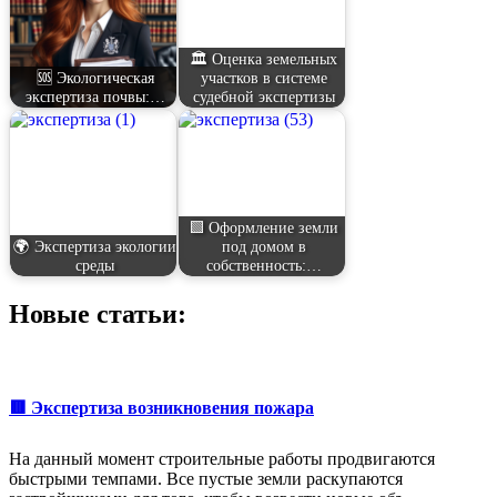
🏛️ Оценка земельных
🆘 Экологическая
участков в системе
экспертиза почвы:…
судебной экспертизы
🟩 Оформление земли
🌍 Экспертиза экологии
под домом в
среды
собственность:…
Новые статьи:
🟥 Экспертиза возникновения пожара
На данный момент строительные работы продвигаются
быстрыми темпами. Все пустые земли раскупаются