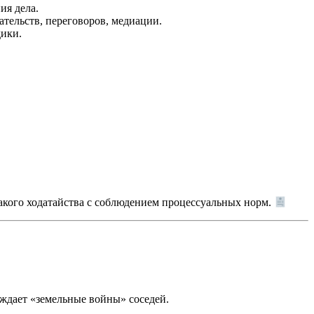
ия дела.
тельств, переговоров, медиации.
дики.
акого ходатайства с соблюдением процессуальных норм.
ождает «земельные войны» соседей.