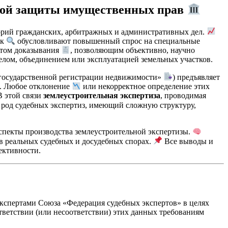
ской защиты имущественных прав
орий гражданских, арбитражных и административных дел.
ок
обусловливают повышенный спрос на специальные
том доказывания
, позволяющим объективно, научно
елом, объединением или эксплуатацией земельных участков.
 государственной регистрации недвижимости»
) предъявляет
в. Любое отклонение
или некорректное определение этих
В этой связи
землеустроительная экспертиза
, проводимая
й род судебных экспертиз, имеющий сложную структуру,
 аспекты производства землеустроительной экспертизы.
 реальных судебных и досудебных спорах.
Все выводы и
ективности.
экспертами Союза «Федерация судебных экспертов» в целях
тветствии (или несоответствии) этих данных требованиям