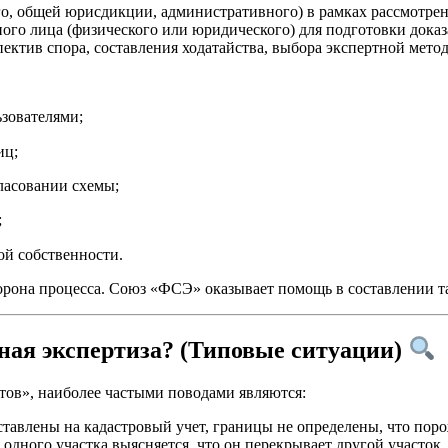
о, общей юрисдикции, административного) в рамках рассмотрен
го лица (физического или юридического) для подготовки доказа
ектив спора, составления ходатайства, выбора экспертной мето
зователями;
иц;
гласовании схемы;
;
ой собственности.
торона процесса. Союз «ФСЭ» оказывает помощь в составлении т
ьная экспертиза? (Типовые ситуации)
тов», наиболее частыми поводами являются:
тавлены на кадастровый учет, границы не определены, что пор
дного участка выясняется, что он перекрывает другой участок.