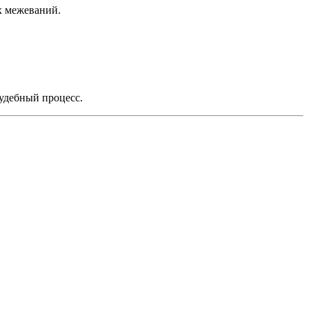
х межеваний.
судебный процесс.