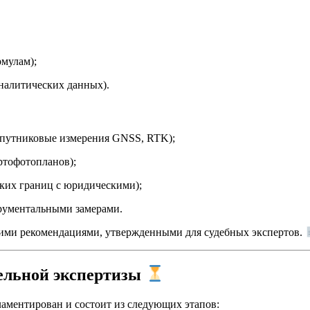
рмулам);
налитических данных).
спутниковые измерения GNSS, RTK);
ртофотопланов);
ких границ с юридическими);
рументальными замерами.
кими рекомендациями, утвержденными для судебных экспертов.
ельной экспертизы
аментирован и состоит из следующих этапов: