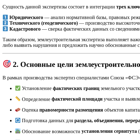
Сущность данной экспертизы состоит в интеграции
трех ключ
Юридического
— анализ нормативной базы, правовых режим
Технического (геодезического)
— производство высокоточн
Кадастрового
— сверка фактических данных со сведениям
Таким образом, землеустроительная экспертиза выполняет ва
либо выявить нарушения и предложить научно обоснованные с
2. Основные цели землеустроительн
В рамках производства экспертиз специалистами Союза «ФСЭ
Установление
фактических границ
земельного участк
Определение
фактической площади
участка и выявл
Оценка
правомерности размещения
объектов капита
Подготовка данных для
раздела, объединения, перер
Обоснование возможности
установления сервитута
(