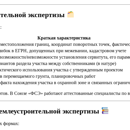
ительной экспертизы
:
Краткая характеристика
 местоположения границ, координат поворотных точек, фактиче
ибок в ЕГРН, допущенных при межевании, кадастровом учете
возможности/невозможности установления сервитута, его парам
риантов раздела участка между собственниками (в натуре)
ктического использования участка с утвержденным проектом
ов перемещаемого грунта, планировочных работ
факта нахождения участка в охранной зоне и связанных ограни
ртов. В Союзе «ФСЭ» работают аттестованные специалисты по 
землеустроительной экспертизы
х формах: