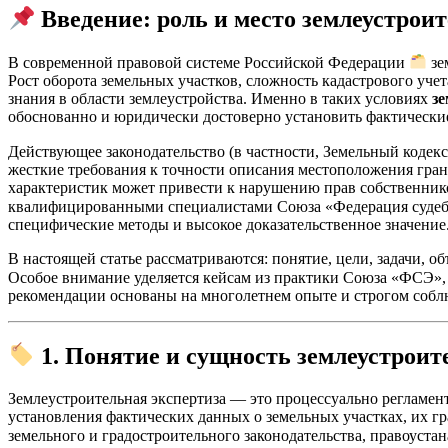
Введение: роль и место землеустро
В современной правовой системе Российской Федерации
зе
Рост оборота земельных участков, сложность кадастрового уче
знания в области землеустройства. Именно в таких условиях
зе
обоснованно и юридически достоверно установить фактические
Действующее законодательство (в частности, Земельный коде
жесткие требования к точности описания местоположения гра
характеристик может привести к нарушению прав собственников
квалифицированными специалистами Союза «Федерация суде
специфические методы и высокое доказательственное значение
В настоящей статье рассматриваются: понятие, цели, задачи, 
Особое внимание уделяется кейсам из практики Союза «ФСЭ»
рекомендации основаны на многолетнем опыте и строгом соб
1. Понятие и сущность землеустроит
Землеустроительная экспертиза — это процессуально регламе
установления фактических данных о земельных участках, их гр
земельного и градостроительного законодательства, правоус