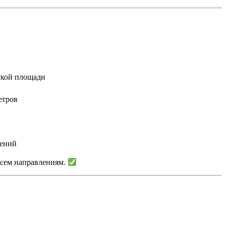
ской площади
етров
чений
всем направлениям.