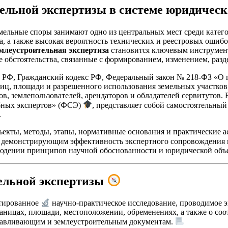
ительной экспертизы в системе юридиче
мельные споры занимают одно из центральных мест среди катег
та, а также высокая вероятность технических и реестровых ошиб
млеустроительная экспертиза
становится ключевым инструмен
 обстоятельства, связанные с формированием, изменением, разд
кс РФ, Гражданский кодекс РФ, Федеральный закон № 218-ФЗ «О
ниц, площади и разрешенного использования земельных участко
, землепользователей, арендаторов и обладателей сервитутов. 
бных экспертов» (ФСЭ)
, представляет собой самостоятельны
.
объекты, методы, этапы, нормативные основания и практические
, демонстрирующим эффективность экспертного сопровождения в
людении принципов научной обоснованности и юридической объ
ельной экспертизы
нтированное
научно-практическое исследование, проводимое 
аницах, площади, местоположении, обременениях, а также о соо
танавливающим и землеустроительным документам.