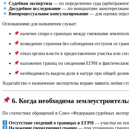
Судебная экспертиза
— по определению суда (арбитражног
Досудебное исследование
— по инициативе заинтересованно
Внепроцессуальное консультирование
— для оценки персп
Основаниями для назначения служат:
наличие спора о границах между смежными землеполь
возведение строения без соблюдения отступов от гран
отказ органа власти в предоставлении участка или со
наложение границ по сведениям ЕГРН и фактическим
необходимость выдела доли в натуре при общей долев
Ходатайство о назначении экспертизы вправе заявить любая с
6. Когда необходима землеустроител
По статистике обращений в Союз «Федерация судебных экспер
Отсутствие сведений о границах в ЕГРН
— участки не пос
Наложение (пересечение) границ
— при уточнении границ о