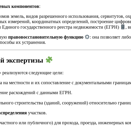
евых компонентов
:
ов земель, видов разрешенного использования, сервитутов, ох
ых измерений, координатных определений, построение цифровы
и Единого государственного реестра недвижимости (ЕГРН)
, 
жную
правовосстановительную функцию
: она позволяет ли
пособы их устранения.
ой экспертизы
» реализуются следующие цели:
а на местности и их сопоставление с документальными граница
ение расхождений с данными ЕГРН.
льного строительства (зданий, сооружений) относительно границ
аспределения
участков.
частного или публичного) для прохода, проезда, инженерных к