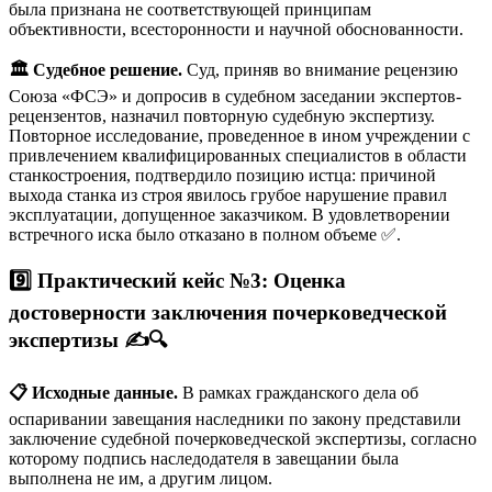
была признана не соответствующей принципам
объективности, всесторонности и научной обоснованности.
🏛️ Судебное решение.
Суд, приняв во внимание рецензию
Союза «ФСЭ» и допросив в судебном заседании экспертов-
рецензентов, назначил повторную судебную экспертизу.
Повторное исследование, проведенное в ином учреждении с
привлечением квалифицированных специалистов в области
станкостроения, подтвердило позицию истца: причиной
выхода станка из строя явилось грубое нарушение правил
эксплуатации, допущенное заказчиком. В удовлетворении
встречного иска было отказано в полном объеме ✅.
9️⃣ Практический кейс №3: Оценка
достоверности заключения почерковедческой
экспертизы
✍️🔍
📋 Исходные данные.
В рамках гражданского дела об
оспаривании завещания наследники по закону представили
заключение судебной почерковедческой экспертизы, согласно
которому подпись наследодателя в завещании была
выполнена не им, а другим лицом.