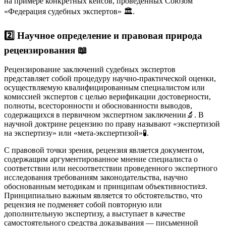
на примере конкретных кейсов, проведенных Союзом
«Федерация судебных экспертов» 🏛️.
2️⃣ Научное определение и правовая природа
рецензирования
📖
Рецензирование заключений судебных экспертов
представляет собой процедуру научно-практической оценки,
осуществляемую квалифицированным специалистом или
комиссией экспертов с целью верификации достоверности,
полноты, всесторонности и обоснованности выводов,
содержащихся в первичном экспертном заключении
🔬. В
научной доктрине рецензию по праву называют «экспертизой
на экспертизу» или «мета-экспертизой»
🧪.
С правовой точки зрения, рецензия является документом,
содержащим аргументированное мнение специалиста о
соответствии или несоответствии проведенного экспертного
исследования требованиям законодательства, научно
обоснованным методикам и принципам объективности
📜.
Принципиально важным является то обстоятельство, что
рецензия не подменяет собой повторную или
дополнительную экспертизу, а выступает в качестве
самостоятельного средства доказывания — письменной