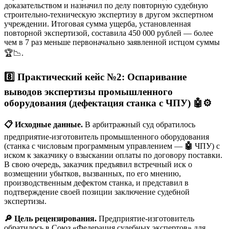
доказательством и назначил по делу повторную судебную
строительно-техническую экспертизу в другом экспертном
учреждении. Итоговая сумма ущерба, установленная
повторной экспертизой, составила 450 000 рублей — более
чем в 7 раз меньше первоначально заявленной истцом суммы
🏆📉.
8️⃣ Практический кейс №2: Оспаривание
выводов экспертизы промышленного
оборудования (дефектация станка с ЧПУ)
🤖⚙️
📋 Исходные данные.
В арбитражный суд обратилось
предприятие-изготовитель промышленного оборудования
(станка с числовым программным управлением —
🤖
ЧПУ) с
иском к заказчику о взыскании оплаты по договору поставки.
В свою очередь, заказчик предъявил встречный иск о
возмещении убытков, вызванных, по его мнению,
производственным дефектом станка, и представил в
подтверждение своей позиции заключение судебной
экспертизы.
🔎 Цель рецензирования.
Предприятие-изготовитель
обратилось в Союз «Федерация судебных экспертов» для