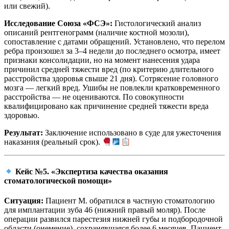
или свежий).
Исследование Союза «ФСЭ»:
Гистологический анализ
описаний рентгенограмм (наличие костной мозоли),
сопоставление с датами обращений. Установлено, что перелом
ребра произошел за 3–4 недели до последнего осмотра, имеет
признаки консолидации, но на момент нанесения удара
причинил средней тяжести вред (по критерию длительного
расстройства здоровья свыше 21 дня). Сотрясение головного
мозга — легкий вред. Ушибы не повлекли кратковременного
расстройства — не оцениваются. По совокупности
квалифицировано как причинение средней тяжести вреда
здоровью.
Результат:
Заключение использовано в суде для ужесточения
наказания (реальный срок).
Кейс №5. «Экспертиза качества оказания
стоматологической помощи»
Ситуация:
Пациент М. обратился в частную стоматологию
для имплантации зуба 46 (нижний правый моляр). После
операции развился парестезия нижней губы и подбородочной
области (онемение), сохранявшаяся более 6 месяцев. Пациент