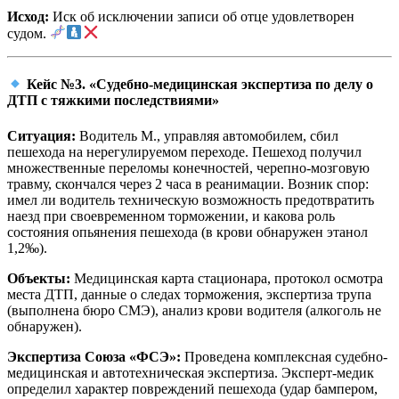
Исход:
Иск об исключении записи об отце удовлетворен
судом.
Кейс №3. «Судебно-медицинская экспертиза по делу о
ДТП с тяжкими последствиями»
Ситуация:
Водитель М., управляя автомобилем, сбил
пешехода на нерегулируемом переходе. Пешеход получил
множественные переломы конечностей, черепно-мозговую
травму, скончался через 2 часа в реанимации. Возник спор:
имел ли водитель техническую возможность предотвратить
наезд при своевременном торможении, и какова роль
состояния опьянения пешехода (в крови обнаружен этанол
1,2‰).
Объекты:
Медицинская карта стационара, протокол осмотра
места ДТП, данные о следах торможения, экспертиза трупа
(выполнена бюро СМЭ), анализ крови водителя (алкоголь не
обнаружен).
Экспертиза Союза «ФСЭ»:
Проведена комплексная судебно-
медицинская и автотехническая экспертиза. Эксперт-медик
определил характер повреждений пешехода (удар бампером,