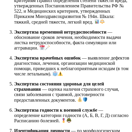
критериям Правил определения степени тяжести вреда,
утвержденных Постановлением Правительства РФ №
522, и Медицинских критериев, утвержденных
Приказом Минздравсоцразвития № 194н. Шкала:
тяжкий, средней тяжести, легкий вред.
Экспертиза временной нетрудоспособности
—
обоснование сроков лечения, необходимости выдачи
листка нетрудоспособности, факта симуляции или
аггравации.
Экспертиза врачебных ошибок
— выявление дефектов
диагностики, лечения, организации медицинской
помощи, приведших к неблагоприятным исходам (в том
числе летальным).
Экспертиза состояния здоровья для целей
страхования
— оценка наличия страхового случая,
связи заболевания с травмой, достоверности
предоставленных документов.
Экспертиза годности к военной службе
—
определение категории годности (А, Б, В, Г, Д) согласно
Расписанию болезней.
Идентификация личности
— по морфологическим