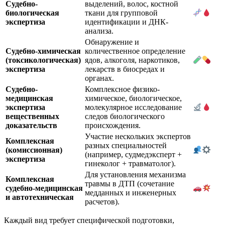
Судебно-
выделений, волос, костной
биологическая
ткани для групповой
экспертиза
идентификации и ДНК-
анализа.
Обнаружение и
Судебно-химическая
количественное определение
(токсикологическая)
ядов, алкоголя, наркотиков,
экспертиза
лекарств в биосредах и
органах.
Судебно-
Комплексное физико-
медицинская
химическое, биологическое,
экспертиза
молекулярное исследование
вещественных
следов биологического
доказательств
происхождения.
Участие нескольких экспертов
Комплексная
разных специальностей
(комиссионная)
(например, судмедэксперт +
экспертиза
гинеколог + травматолог).
Для установления механизма
Комплексная
травмы в ДТП (сочетание
судебно-медицинская
медданных и инженерных
и автотехническая
расчетов).
Каждый вид требует специфической подготовки,