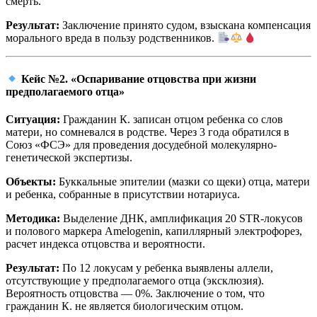
смерть.
Результат:
Заключение принято судом, взыскана компенсация
морального вреда в пользу родственников.
Кейс №2. «Оспаривание отцовства при жизни
предполагаемого отца»
Ситуация:
Гражданин К. записан отцом ребенка со слов
матери, но сомневался в родстве. Через 3 года обратился в
Союз «ФСЭ» для проведения досудебной молекулярно-
генетической экспертизы.
Объекты:
Буккальные эпителии (мазки со щеки) отца, матери
и ребенка, собранные в присутствии нотариуса.
Методика:
Выделение ДНК, амплификация 20 STR-локусов
и полового маркера Amelogenin, капиллярный электрофорез,
расчет индекса отцовства и вероятности.
Результат:
По 12 локусам у ребенка выявлены аллели,
отсутствующие у предполагаемого отца (эксклюзия).
Вероятность отцовства — 0%. Заключение о том, что
гражданин К. не является биологическим отцом.