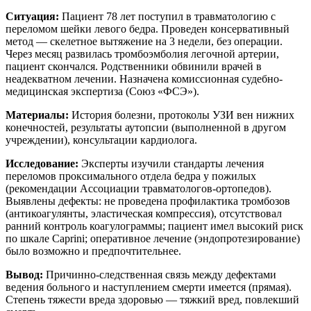
Ситуация:
Пациент 78 лет поступил в травматологию с
переломом шейки левого бедра. Проведен консервативный
метод — скелетное вытяжение на 3 недели, без операции.
Через месяц развилась тромбоэмболия легочной артерии,
пациент скончался. Родственники обвинили врачей в
неадекватном лечении. Назначена комиссионная судебно-
медицинская экспертиза (Союз «ФСЭ»).
Материалы:
История болезни, протоколы УЗИ вен нижних
конечностей, результаты аутопсии (выполненной в другом
учреждении), консультации кардиолога.
Исследование:
Эксперты изучили стандарты лечения
переломов проксимального отдела бедра у пожилых
(рекомендации Ассоциации травматологов-ортопедов).
Выявлены дефекты: не проведена профилактика тромбозов
(антикоагулянты, эластическая компрессия), отсутствовал
ранний контроль коагулограммы; пациент имел высокий риск
по шкале Caprini; оперативное лечение (эндопротезирование)
было возможно и предпочтительнее.
Вывод:
Причинно-следственная связь между дефектами
ведения больного и наступлением смерти имеется (прямая).
Степень тяжести вреда здоровью — тяжкий вред, повлекший