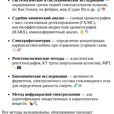
Гистологическое и гистохимическое исследование
—
окрашивание срезов тканей гематоксилином-эозином,
по Ван Гизону, на фибрин, жир (Судан III) и др.
Судебно-химический анализ
— газовая хроматография
с масс-селективным детектированием (ГХ/МС),
высокоэффективная жидкостная хроматография
(ВЭЖХ), иммуноферментный анализ.
Спектрофотометрия
— определение концентрации
карбоксигемоглобина при отравлении угарным газом.
Рентгенологические методы
— классическая
рентгенография, КТ трупа (виртуальная аутопсия), МРТ.
Биохимические исследования
— активности
ферментов, электролитного состава стекловидного тела
для определения давности смерти.
Метод инфракрасной спектроскопии
— для
идентификации лекарственных и наркотических
веществ.
Все методы валидированы, оборудование проходит