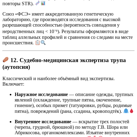
повторы STR).
Союз «ФСЭ» имеет аккредитованную генетическую
лабораторию, где производятся исследования с высокой
разрешающей способностью (вероятность совпадения у
неродственных лиц < 10⁻⁹). Результаты оформляются в виде
таблиц аллельных профилей и сравнения со следами на месте
происшествия.
12. Судебно-медицинская экспертиза трупа
(аутопсия)
Классический и наиболее объёмный вид экспертизы.
Включает:
Наружное исследование
— описание одежды, трупных
явлений (охлаждение, трупные пятна, окоченение,
гниение), особых примет (татуировки, рубцы, родимые
пятна), повреждений (рана, ссадина, кровоподтёк).
Внутреннее исследование
— вскрытие трех полостей
(черепа, грудной, брюшной) по методу Г.В. Шора или
Абрикосова, органокомплексами. Изъятие внутренних