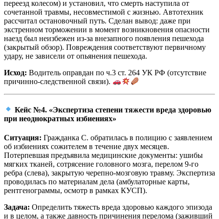
переезд колесом) и установил, что смерть наступила от
сочетанной травмы, несовместимой с жизнью. Автотехник
рассчитал остановочный путь. Сделан вывод: даже при
экстренном торможении в момент возникновения опасности
наезд был неизбежен из-за внезапного появления пешехода
(закрытый обзор). Повреждения соответствуют первичному
удару, не зависели от опьянения пешехода.
Исход:
Водитель оправдан по ч.3 ст. 264 УК РФ (отсутствие
причинно-следственной связи).
Кейс №4. «Экспертиза степени тяжести вреда здоровью
при неоднократных избиениях»
Ситуация:
Гражданка С. обратилась в полицию с заявлением
об избиениях сожителем в течение двух месяцев.
Потерпевшая предъявила медицинские документы: ушибы
мягких тканей, сотрясение головного мозга, перелом 9-го
ребра (слева), закрытую черепно-мозговую травму. Экспертиза
проводилась по материалам дела (амбулаторные карты,
рентгенограммы, осмотр в рамках КУСП).
Задача:
Определить тяжесть вреда здоровью каждого эпизода
и в целом, а также давность причинения перелома (заживший