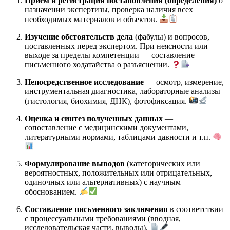
Прием и регистрация постановления (определения)
о
назначении экспертизы, проверка наличия всех
необходимых материалов и объектов.
Изучение обстоятельств дела
(фабулы) и вопросов,
поставленных перед экспертом. При неясности или
выходе за пределы компетенции — составление
письменного ходатайства о разъяснении.
Непосредственное исследование
— осмотр, измерение,
инструментальная диагностика, лабораторные анализы
(гистология, биохимия, ДНК), фотофиксация.
Оценка и синтез полученных данных
—
сопоставление с медицинскими документами,
литературными нормами, таблицами давности и т.п.
Формулирование выводов
(категорических или
вероятностных, положительных или отрицательных,
одиночных или альтернативных) с научным
обоснованием.
Составление письменного заключения
в соответствии
с процессуальными требованиями (вводная,
исследовательская части, выводы).