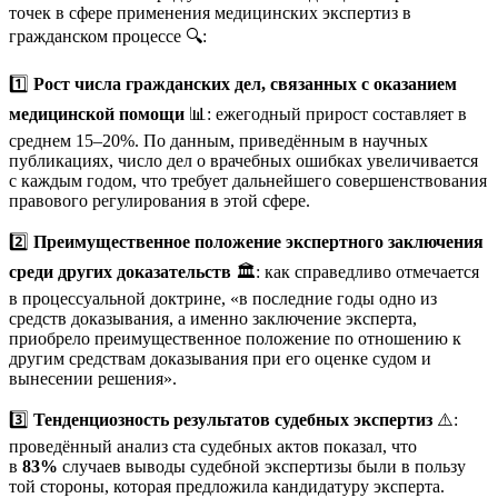
точек в сфере применения медицинских экспертиз в
гражданском процессе 🔍:
1️⃣
Рост числа гражданских дел, связанных с оказанием
медицинской помощи
📊: ежегодный прирост составляет в
среднем 15–20%. По данным, приведённым в научных
публикациях, число дел о врачебных ошибках увеличивается
с каждым годом, что требует дальнейшего совершенствования
правового регулирования в этой сфере.
2️⃣
Преимущественное положение экспертного заключения
среди других доказательств
🏛️: как справедливо отмечается
в процессуальной доктрине, «в последние годы одно из
средств доказывания, а именно заключение эксперта,
приобрело преимущественное положение по отношению к
другим средствам доказывания при его оценке судом и
вынесении решения»
.
3️⃣
Тенденциозность результатов судебных экспертиз
⚠️:
проведённый анализ ста судебных актов показал, что
в
83%
случаев выводы судебной экспертизы были в пользу
той стороны, которая предложила кандидатуру эксперта
.