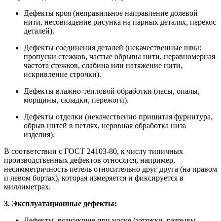
Дефекты кроя (неправильное направление долевой
нити, несовпадение рисунка на парных деталях, перекос
деталей).
Дефекты соединения деталей (некачественные швы:
пропуски стежков, частые обрывы нити, неравномерная
частота стежков, слабина или натяжение нити,
искривление строчки).
Дефекты влажно-тепловой обработки (ласы, опалы,
морщины, складки, пережоги).
Дефекты отделки (некачественно пришитая фурнитура,
обрыв нитей в петлях, неровная обработка низа
изделия).
В соответствии с ГОСТ 24103‑80, к числу типичных
производственных дефектов относятся, например,
несимметричность петель относительно друг друга (на правом
и левом бортах), которая измеряется и фиксируется в
миллиметрах
.
3. Эксплуатационные дефекты:
Дефекты, возникшие при носке (затяжки, разрывы