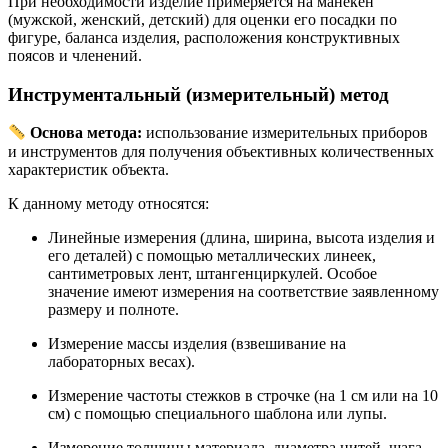
При необходимости изделие примеряется на манекен
(мужской, женский, детский) для оценки его посадки по
фигуре, баланса изделия, расположения конструктивных
поясов и членений
.
Инструментальный (измерительный) метод
Основа метода:
использование измерительных приборов
и инструментов для получения объективных количественных
характеристик объекта.
К данному методу относятся:
Линейные измерения (длина, ширина, высота изделия и
его деталей) с помощью металлических линеек,
сантиметровых лент, штангенциркулей. Особое
значение имеют измерения на соответствие заявленному
размеру и полноте.
Измерение массы изделия (взвешивание на
лабораторных весах).
Измерение частоты стежков в строчке (на 1 см или на 10
см) с помощью специального шаблона или лупы.
Измерение толщины материала, диаметра нитей, шага