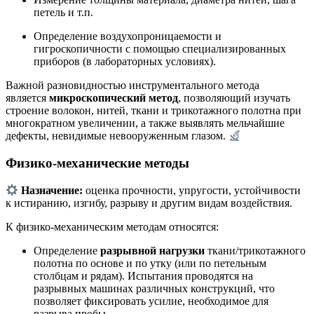
петель и т.п.
Определение воздухопроницаемости и
гигроскопичности с помощью специализированных
приборов (в лабораторных условиях).
Важной разновидностью инструментального метода
является
микроскопический метод
, позволяющий изучать
строение волокон, нитей, ткани и трикотажного полотна при
многократном увеличении, а также выявлять мельчайшие
дефекты, невидимые невооруженным глазом.
Физико-механические методы
Назначение:
оценка прочности, упругости, устойчивости
к истиранию, изгибу, разрыву и другим видам воздействия.
К физико-механическим методам относятся:
Определение
разрывной нагрузки
ткани/трикотажного
полотна по основе и по утку (или по петельным
столбцам и рядам). Испытания проводятся на
разрывных машинах различных конструкций, что
позволяет фиксировать усилие, необходимое для
разрыва пробы.