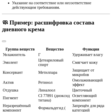
Указание на соответствие или несоответствие
действующим требованиям.
🧼 Пример: расшифровка состава
дневного крема
Группа веществ
Вещество
Функция
Увлажнитель
Г
Удерживает влагу
Цетеариловый
Эмолент
Смягчает кожу
спирт
Защищает от
Консервант
Метилпара
микробов
Омолаживающий
Актив
Ретинол
эффект
Отдушка
Линалоол
Цветочный
CI 77891 (диоксид
Осветляющий
Пигмент
титана)
компонент
Неразрешённый
Запрещён для ряда
Формальдегид (
компонент
категорий