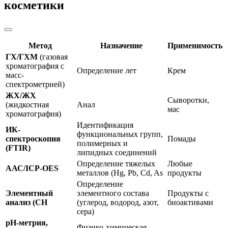
косметики
Метод
Назначение
Применимость
ГХ/ГХМ
(газовая
хроматография с
Определение лет
Крем
масс-
спектрометрией)
ЖХ/ЖХ
Сыворотки,
(жидкостная
Анал
мас
хроматография)
Идентификация
ИК-
функциональных групп,
спектроскопия
Помады
полимерных и
(FTIR)
липидных соединений
Определение тяжелых
Любые
ААС/ICP-OES
металлов (Hg, Pb, Cd, As
продукты
Определение
Элементный
элементного состава
Продукты с
анализ (CH
(углерод, водород, азот,
биоактивами
сера)
pH-метрия,
Физико-химическая