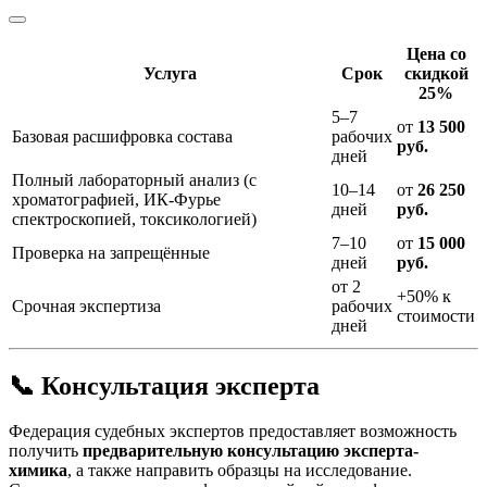
Цена со
Услуга
Срок
скидкой
25%
5–7
от
13 500
Базовая расшифровка состава
рабочих
руб.
дней
Полный лабораторный анализ (с
10–14
от
26 250
хроматографией, ИК-Фурье
дней
руб.
спектроскопией, токсикологией)
7–10
от
15 000
Проверка на запрещённые
дней
руб.
от 2
+50% к
Срочная экспертиза
рабочих
стоимости
дней
📞 Консультация эксперта
Федерация судебных экспертов предоставляет возможность
получить
предварительную консультацию эксперта-
химика
, а также направить образцы на исследование.