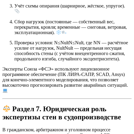
Учёт схемы опирания (шарнирное, жёсткое, упругое).
Сбор нагрузок (постоянные — собственный вес,
перекрытия, кровля; временные — снеговая, ветровая,
эксплуатационная).
Проверка условия:
N≤Nult
N
≤
N
u
lt
, где
N
N
— расчётное
усилие от нагрузок,
Nult
N
u
lt
— предельная несущая
способность стены (с учётом внецентренного сжатия,
продольного изгиба, случайного эксцентриситета).
Эксперты Союза «ФСЭ» используют лицензионное
программное обеспечение (ПК ЛИРА-САПР, SCAD, Ansys)
для конечно-элементного моделирования, что позволяет
высокоточно прогнозировать развитие аварийных ситуаций.
Раздел 7. Юридическая роль
экспертизы стен в судопроизводстве
В гражданском, арбитражном и уголовном процессе