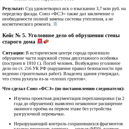
Результат:
Суд удовлетворил иск о взыскании 3,7 млн руб. на
переделку фасада. Союз «ФСЭ» также дал заключение о
необходимости полной замены системы утепления, а не
косметического ремонта.
Кейс № 5. Уголовное дело об обрушении стены
старого дома
Ситуация:
В историческом центре города произошло
обрушение части наружной стены двухэтажного особняка
(построен в 1910 г.). Погиб человек. Возбуждено уголовное
дело по ст. 216 УК РФ (нарушение правил безопасности при
ведении строительных работ). Владелец здания утверждал,
что стена рухнула из-за «плохих грунтов».
Что сделал Союз «ФСЭ» (по постановлению следователя):
Изучена проектная документация перепланировки (за 2
года до обрушения): выявлено незаконное расширение
оконного проёма на первом этаже без устройства
разгрузочной перемычки.
Неразрушающий контроль сохранившихся фрагментов
кладки: прочность кирпича — низкая (М50), раствор