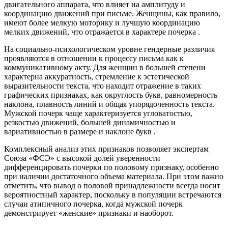
двигательного аппарата, что влияет на амплитуду и
координацию движений при письме. Женщины, как правило,
имеют более мелкую моторику и лучшую координацию
мелких движений, что отражается в характере почерка
.
На социально-психологическом уровне гендерные различия
проявляются в отношении к процессу письма как к
коммуникативному акту. Для женщин в большей степени
характерна аккуратность, стремление к эстетической
выразительности текста, что находит отражение в таких
графических признаках, как округлость букв, равномерность
наклона, плавность линий и общая упорядоченность текста.
Мужской почерк чаще характеризуется угловатостью,
резкостью движений, большей динамичностью и
вариативностью в размере и наклоне букв
.
Комплексный анализ этих признаков позволяет экспертам
Союза «ФСЭ» с высокой долей уверенности
дифференцировать почерки по половому признаку, особенно
при наличии достаточного объема материала. При этом важно
отметить, что вывод о половой принадлежности всегда носит
вероятностный характер, поскольку в популяции встречаются
случаи атипичного почерка, когда мужской почерк
демонстрирует «женские» признаки и наоборот.