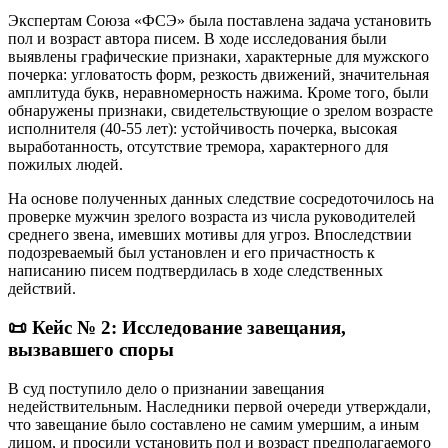
Экспертам Союза «ФСЭ» была поставлена задача установить
пол и возраст автора писем. В ходе исследования были
выявлены графические признаки, характерные для мужского
почерка: угловатость форм, резкость движений, значительная
амплитуда букв, неравномерность нажима. Кроме того, были
обнаружены признаки, свидетельствующие о зрелом возрасте
исполнителя (40-55 лет): устойчивость почерка, высокая
выработанность, отсутствие тремора, характерного для
пожилых людей.
На основе полученных данных следствие сосредоточилось на
проверке мужчин зрелого возраста из числа руководителей
среднего звена, имевших мотивы для угроз. Впоследствии
подозреваемый был установлен и его причастность к
написанию писем подтвердилась в ходе следственных
действий.
📜 Кейс № 2: Исследование завещания,
вызвавшего споры
В суд поступило дело о признании завещания
недействительным. Наследники первой очереди утверждали,
что завещание было составлено не самим умершим, а иным
лицом, и просили установить пол и возраст предполагаемого