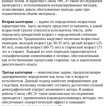
разных полов. В практике Союза «ФСЭ» такие исследования
проводятся с использованием валидизированных методик,
позволяющих давать обоснованные выводы даже при
ограниченном объеме материала
.
Вторая категория
— задачи по определению возрастных
характеристик. Здесь эксперту предстоит установить, к какой
возрастной группе относится исполнитель текста, либо
определить конкретный возраст с определенной степенью
вероятности. Традиционно выделяют несколько возрастных
периодов: молодой возраст (до 30-35 лет), зрелый возраст (35-
60 лет), пожилой возраст (60-75 лет) и старческий возраст (75
лет и старше)
. Каждый из этих периодов характеризуется
специфическими изменениями в почерке, обусловленными
как естественными процессами старения, так и накоплением
двигательного опыта.
Третья категория
— комплексные задачи, предполагающие
одновременное определение как пола, так и возраста
исполнителя. Данный подход наиболее информативен для
следствия, поскольку позволяет составить достаточно полный
демографический портрет анонимного автора. В рамках
работы Союза «ФСЭ» такие комплексные исследования
проводятся с применением взаимодополняющих методик, что
обеспечивает синергетический эффект и повышает