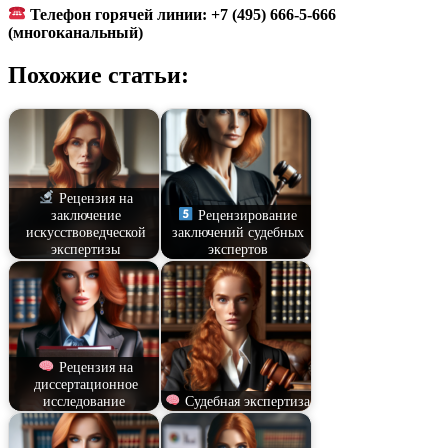
Телефон горячей линии: +7 (495) 666-5-666
(многоканальный)
Похожие статьи:
Рецензия на
заключение
Рецензирование
искусствоведческой
заключений судебных
экспертизы
экспертов
Рецензия на
диссертационное
исследование
Судебная экспертиза