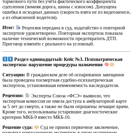
тормозного пути без учёта фактического коэффициента
сцепления (зимняя дорога, шины с износом). Допущена
ошибка в исходных данных (скорость взята не из видеозаписи,
а из объяснений водителя).
Итог:
Рецензия передана в суд, ходатайство о повторной
экспертизе удовлетворено. Повторная экспертиза показала
наличие технической возможности предотвратить ДТП.
Приговор изменён с реального на условный.
Раздел одиннадцатый: Кейс №3. Психиатрическая
экспертиза: нарушение процедуры назначения
Ситуация:
В гражданском деле об оспаривании завещания
была проведена посмертная судебно-психиатрическая
экспертиза, установившая невменяемость наследодателя.
Рецензия:
Эксперты Союза «ФСЭ» выявили, что
экспертная комиссия не имела доступа к амбулаторной карте
за 5 лет до смерти, а также не были опрошены лечащие врачи.
Кроме того, использованы устаревшие диагностические
критерии МКБ-9 вместо МКБ-10.
Решение суда:
Суд не принял первичное заключение,
назначил комиссионную экспертизу в ином экспертном