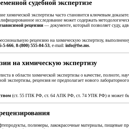
ременной судебной экспертизе
ие химической экспертизы часто становится ключевым доказате
алифицированное исследование может содержать методологичес
езависимой рецензии
— документе, который позволяет суду, ад
фессиональную рецензию на химическую экспертизу, выполненн
6-5-666
,
8-(800) 555-04-53
, e-mail:
info@fse.ms
.
нзии на химическую экспертизу
ста в области химической экспертизы о качестве, полноте, нау
ной экспертизы, рецензия не предполагает нового лабораторного
ством
(ст. 55 ГПК РФ, ст. 64 АПК РФ, ст. 74 УПК РФ) и может б
 рецензирования
фтепродукты, полимеры, лакокрасочные материалы, пищевые прод