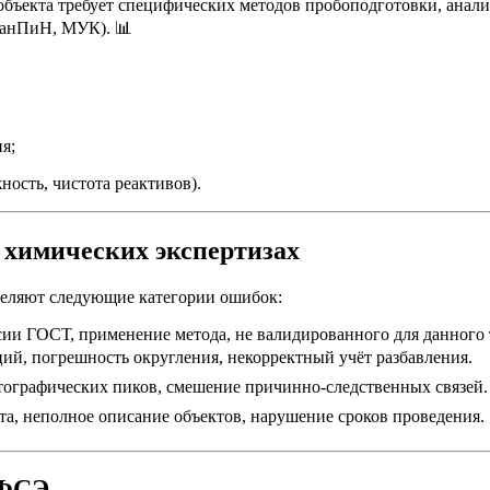
объекта требует специфических методов пробоподготовки, анали
СанПиН, МУК). 📊
я;
ность, чистота реактивов).
 химических экспертизах
деляют следующие категории ошибок:
ии ГОСТ, применение метода, не валидированного для данного
й, погрешность округления, некорректный учёт разбавления.
ографических пиков, смешение причинно-следственных связей.
а, неполное описание объектов, нарушение сроков проведения.
 ФСЭ