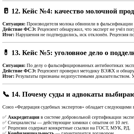
🥛 12. Кейс №4: качество молочной про
Ситуация:
Производителя молока обвинили в фальсификации
Действие ФСЭ:
Рецензент обнаружил, что эксперт не учёл пог
Итог:
Нарушения не подтвердились, иск отклонён. Рецензия п
💊 13. Кейс №5: уголовное дело о поддел
Ситуация:
По делу о фальсифицированных антибиотиках экспе
Действие ФСЭ:
Рецензент проверил методику ВЭЖХ и обнаруж
Итог:
Результаты признаны недопустимыми доказательством. Уг
📞 14. Почему суды и адвокаты выбир
Союз «Федерация судебных экспертов» обладает следующими
✅
Аккредитация
в системе добровольной сертификации экспе
✅ Специалисты — действующие химики с опытом от 10 лет.
✅ Рецензии содержат конкретные ссылки на ГОСТ, МУК, РД.
✅
Конфиденциальность
— гарантируется договором.