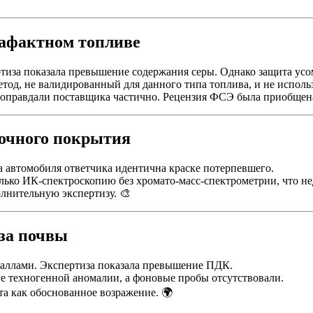
трафактном топливе
ртиза показала превышение содержания серы. Однако защита усо
етод, не валидированный для данного типа топлива, и не исполь
й оправдали поставщика частично. Рецензия ФСЭ была приобщена
асочного покрытия
а автомобиля ответчика идентична краске потерпевшего.
олько ИК-спектроскопию без хромато-масс-спектрометрии, что не
лнительную экспертизу. 🎨
иза почвы
таллами. Экспертиза показала превышение ПДК.
не техногенной аномалии, а фоновые пробы отсутствовали.
та как обоснованное возражение. 🌍