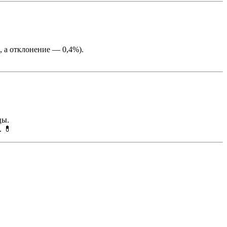
, а отклонение — 0,4%).
цы.
. 💊