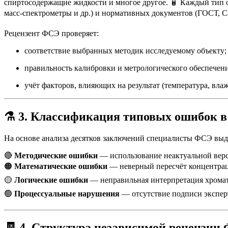
спиртосодержащие жидкости и многое другое. 🧴 Каждый тип 
масс-спектрометры и др.) и нормативных документов (ГОСТ, 
Рецензент ФСЭ проверяет:
соответствие выбранных методик исследуемому объекту;
правильность калибровки и метрологического обеспечени
учёт факторов, влияющих на результат (температура, влаж
⚗️ 3. Классификация типовых ошибок в
На основе анализа десятков заключений специалисты ФСЭ вы
🔴
Методические ошибки
— использование неактуальной верс
🟠
Математические ошибки
— неверный пересчёт концентраци
🟡
Логические ошибки
— неправильная интерпретация хромат
🟢
Процессуальные нарушения
— отсутствие подписи эксперт
🧾 4. Структура независимой рецензии