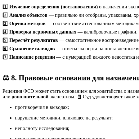
1️⃣
Изучение определения (постановления)
о назначении эксп
2️⃣
Анализ объектов
— правильно ли отобраны, упакованы, хр
3️⃣
Оценка методов
— соответствие аттестованным методикам
4️⃣
Проверка первичных данных
— калибровочные графики, 
5️⃣
Пересчёт результатов
— самостоятельное воспроизведение
6️⃣
Сравнение выводов
— ответы эксперта на поставленные в
7️⃣
Написание рецензии
— с нумерацией каждого недостатка и
⚖️ 8. Правовые основания для назначе
Рецензия ФСЭ может стать основанием для ходатайства о наз
или
дополнительной
экспертизы. 🧾 Суд удовлетворяет такое х
противоречия в выводах;
нарушение методики, влияющее на результат;
неполноту исследования;
использование неуполномоченным лицом.