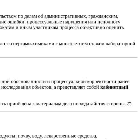
льством по делам об административных, гражданским,
кие ошибки, процессуальные нарушения или неполноту
вокатам и иным участникам процесса объективно оценить
ую экспертами-химиками с многолетним стажем лабораторной
чной обоснованности и процессуальной корректности ранее
 исследования объектов, а представляет собой
кабинетный
ыть приобщена к материалам дела по ходатайству стороны. ⚖️
укты, почву, воду, лекарственные средства,