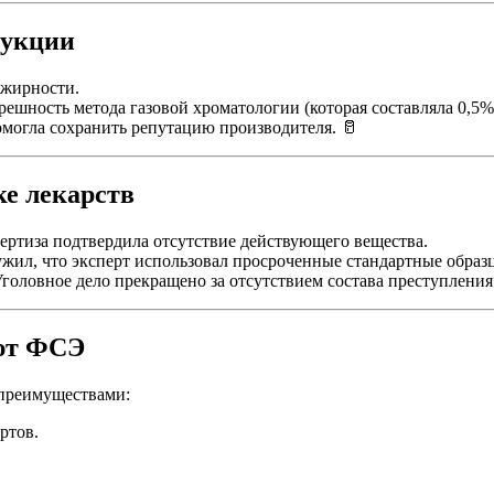
дукции
 жирности.
решность метода газовой хроматологии (которая составляла 0,5%
омогла сохранить репутацию производителя. 🥛
ке лекарств
ртиза подтвердила отсутствие действующего вещества.
ил, что эксперт использовал просроченные стандартные образ
оловное дело прекращено за отсутствием состава преступления
ают ФСЭ
 преимуществами:
ртов.