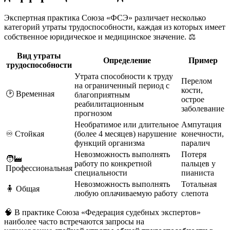
Экспертная практика Союза «ФСЭ» различает несколько
категорий утраты трудоспособности, каждая из которых имеет
собственное юридическое и медицинское значение. ⚖️
Вид утраты
Определение
Пример
трудоспособности
Утрата способности к труду
Перелом
на ограниченный период с
кости,
🕑 Временная
благоприятным
острое
реабилитационным
заболевание
прогнозом
Необратимое или длительное
Ампутация
♾️ Стойкая
(более 4 месяцев) нарушение
конечности,
функций организма
паралич
Невозможность выполнять
Потеря
🧑‍🏭
работу по конкретной
пальцев у
Профессиональная
специальности
пианиста
Невозможность выполнять
Тотальная
🧍 Общая
любую оплачиваемую работу
слепота
🧠 В практике Союза «Федерация судебных экспертов»
наиболее часто встречаются запросы на