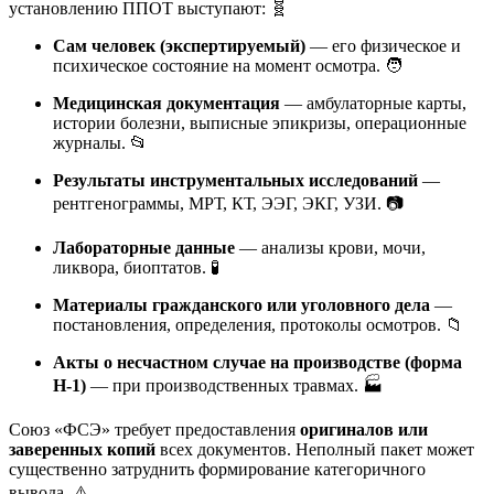
установлению ППОТ выступают: 🧬
Сам человек (экспертируемый)
— его физическое и
психическое состояние на момент осмотра. 🧑
Медицинская документация
— амбулаторные карты,
истории болезни, выписные эпикризы, операционные
журналы. 📂
Результаты инструментальных исследований
—
рентгенограммы, МРТ, КТ, ЭЭГ, ЭКГ, УЗИ. 📷
Лабораторные данные
— анализы крови, мочи,
ликвора, биоптатов. 🧪
Материалы гражданского или уголовного дела
—
постановления, определения, протоколы осмотров. 📁
Акты о несчастном случае на производстве (форма
Н-1)
— при производственных травмах. 🏭
Союз «ФСЭ» требует предоставления
оригиналов или
заверенных копий
всех документов. Неполный пакет может
существенно затруднить формирование категоричного
вывода. ⚠️