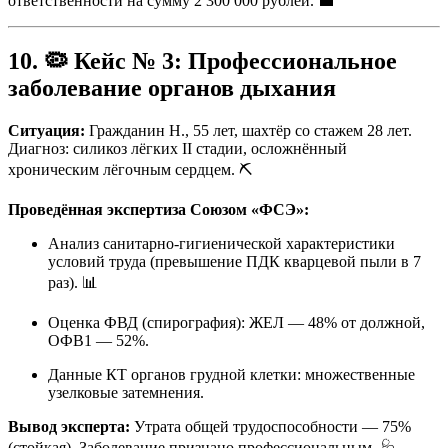
ответственности на сумму 2 300 000 рублей. 💼
10. 🦠 Кейс № 3: Профессиональное
заболевание органов дыхания
Ситуация:
Гражданин Н., 55 лет, шахтёр со стажем 28 лет.
Диагноз: силикоз лёгких II стадии, осложнённый
хроническим лёгочным сердцем. ⛏️
Проведённая экспертиза Союзом «ФСЭ»:
Анализ санитарно-гигиенической характеристики
условий труда (превышение ПДК кварцевой пыли в 7
раз). 📊
Оценка ФВД (спирография): ЖЕЛ — 48% от должной,
ОФВ1 — 52%.
Данные КТ органов грудной клетки: множественные
узелковые затемнения.
Вывод эксперта:
Утрата общей трудоспособности — 75%
(стойкая). Заболевание признано профессиональным. 🩺