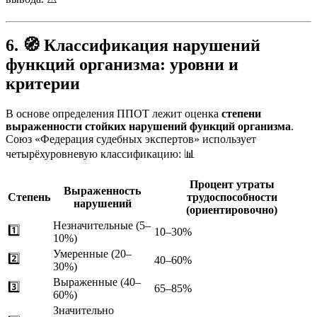
6. 🧭 Классификация нарушений
функций организма: уровни и
критерии
В основе определения ППОТ лежит оценка
степени
выраженности стойких нарушений функций организма
.
Союз «Федерация судебных экспертов» использует
четырёхуровневую классификацию: 📊
Процент утраты
Выраженность
Степень
трудоспособности
нарушений
(ориентировочно)
Незначительные (5–
1️⃣
10–30%
10%)
Умеренные (20–
2️⃣
40–60%
30%)
Выраженные (40–
3️⃣
65–85%
60%)
Значительно