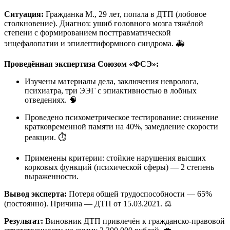
Ситуация:
Гражданка М., 29 лет, попала в ДТП (лобовое
столкновение). Диагноз: ушиб головного мозга тяжёлой
степени с формированием посттравматической
энцефалопатии и эпилептиформного синдрома. 🚑
Проведённая экспертиза Союзом «ФСЭ»:
Изучены материалы дела, заключения невролога,
психиатра, три ЭЭГ с эпиактивностью в лобных
отведениях. 🧠
Проведено психометрическое тестирование: снижение
кратковременной памяти на 40%, замедление скорости
реакции. ⏱️
Применены критерии: стойкие нарушения высших
корковых функций (психической сферы) — 2 степень
выраженности.
Вывод эксперта:
Потеря общей трудоспособности — 65%
(постоянно). Причина — ДТП от 15.03.2021. ⚖️
Результат:
Виновник ДТП привлечён к гражданско-правовой