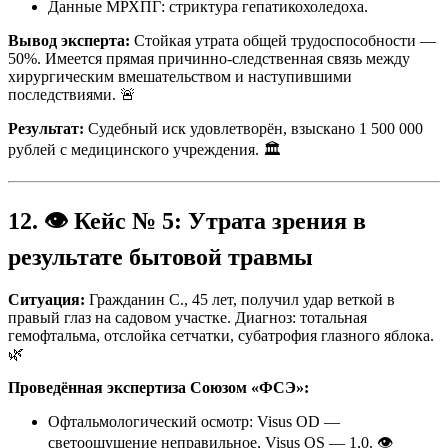
Данные МРХПГ: стриктура гепатикохоледоха.
Вывод эксперта:
Стойкая утрата общей трудоспособности —
50%. Имеется прямая причинно-следственная связь между
хирургическим вмешательством и наступившими
последствиями. 🚨
Результат:
Судебный иск удовлетворён, взыскано 1 500 000
рублей с медицинского учреждения. 🏛️
12. 👁️ Кейс № 5: Утрата зрения в
результате бытовой травмы
Ситуация:
Гражданин С., 45 лет, получил удар веткой в
правый глаз на садовом участке. Диагноз: тотальная
гемофтальма, отслойка сетчатки, субатрофия глазного яблока.
🌿
Проведённая экспертиза Союзом «ФСЭ»:
Офтальмологический осмотр: Visus OD —
светоощущение неправильное, Visus OS — 1,0. 👁️