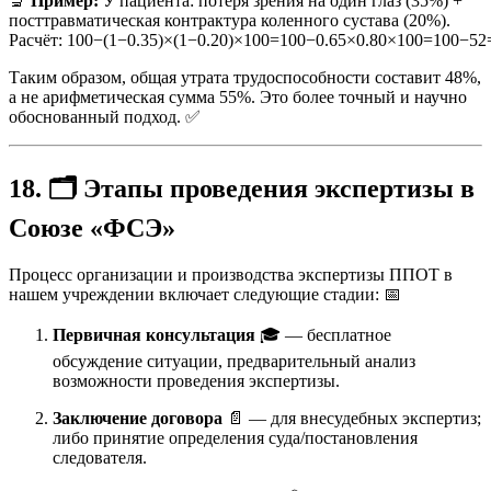
🔬
Пример:
У пациента: потеря зрения на один глаз (35%) +
посттравматическая контрактура коленного сустава (20%).
Расчёт:
100−(1−0.35)×(1−0.20)×100=100−0.65×0.80×100=100−5
Таким образом, общая утрата трудоспособности составит 48%,
а не арифметическая сумма 55%. Это более точный и научно
обоснованный подход. ✅
18. 🗂️ Этапы проведения экспертизы в
Союзе «ФСЭ»
Процесс организации и производства экспертизы ППОТ в
нашем учреждении включает следующие стадии: 📅
Первичная консультация
🎓 — бесплатное
обсуждение ситуации, предварительный анализ
возможности проведения экспертизы.
Заключение договора
📄 — для внесудебных экспертиз;
либо принятие определения суда/постановления
следователя.