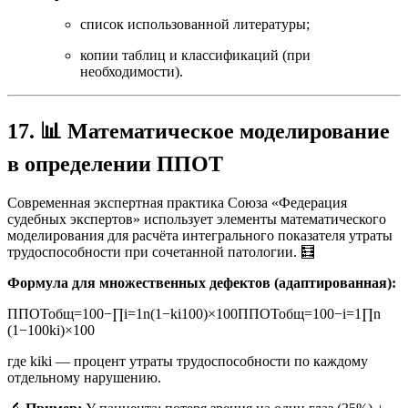
список использованной литературы;
копии таблиц и классификаций (при
необходимости).
17. 📊 Математическое моделирование
в определении ППОТ
Современная экспертная практика Союза «Федерация
судебных экспертов» использует элементы математического
моделирования для расчёта интегрального показателя утраты
трудоспособности при сочетанной патологии. 🧮
Формула для множественных дефектов (адаптированная):
ППОТобщ=100−∏i=1n(1−ki100)×100
ППОТ
общ
=
100
−
i
=
1
∏
n
(
1
−
100
k
i
)
×
100
где
ki
k
i
— процент утраты трудоспособности по каждому
отдельному нарушению.