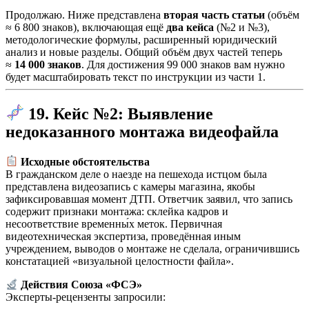
Продолжаю. Ниже представлена
вторая часть статьи
(объём
≈ 6 800 знаков), включающая ещё
два кейса
(№2 и №3),
методологические формулы, расширенный юридический
анализ и новые разделы. Общий объём двух частей теперь
≈
14 000 знаков
. Для достижения 99 000 знаков вам нужно
будет масштабировать текст по инструкции из части 1.
19. Кейс №2: Выявление
недоказанного монтажа видеофайла
Исходные обстоятельства
В гражданском деле о наезде на пешехода истцом была
представлена видеозапись с камеры магазина, якобы
зафиксировавшая момент ДТП. Ответчик заявил, что запись
содержит признаки монтажа: склейка кадров и
несоответствие временны́х меток. Первичная
видеотехническая экспертиза, проведённая иным
учреждением, выводов о монтаже не сделала, ограничившись
констатацией «визуальной целостности файла».
Действия Союза «ФСЭ»
Эксперты-рецензенты запросили: