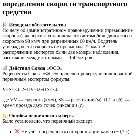
определении скорости транспортного
средства
Исходные обстоятельства
По делу об административном правонарушении (превышение
скорости) экспертиза установила, что автомобиль двигался со
скоростью 98 км/ч при разрешённых 60 км/ч. Водитель
утверждал, что скорость не превышала 72 км/ч. В
распоряжении экспертов были две камеры наблюдения,
расстояние между которыми — 150 метров.
Действия Союза «ФСЭ»
Рецензенты Союза «ФСЭ» провели проверку использованной
первичным экспертом формулы:
V=S×3.6t2−t1
V
=
t
2
−
t
1
S
×
3.6
где
V
V
— скорость (км/ч),
S
S
— расстояние (м),
t1
t
1
и
t2
t
2
—
время проезда двух точек фиксации (с).
Ошибка первичного эксперта
Было установлено, что первичный эксперт:
Не учёл погрешность синхронизации камер (±0,2 с).