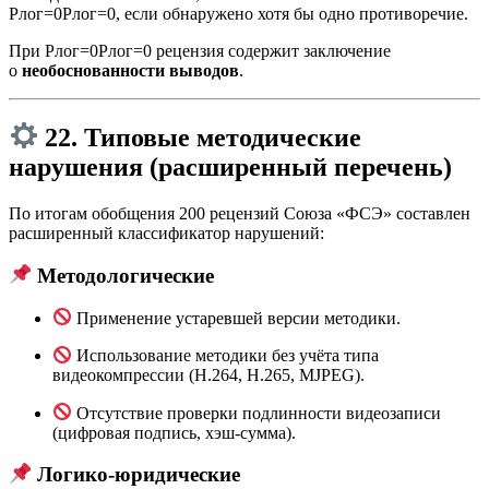
Pлог=0
P
лог
=
0
, если обнаружено хотя бы одно противоречие.
При
Pлог=0
P
лог
=
0
рецензия содержит заключение
о
необоснованности выводов
.
22. Типовые методические
нарушения (расширенный перечень)
По итогам обобщения 200 рецензий Союза «ФСЭ» составлен
расширенный классификатор нарушений:
Методологические
Применение устаревшей версии методики.
Использование методики без учёта типа
видеокомпрессии (H.264, H.265, MJPEG).
Отсутствие проверки подлинности видеозаписи
(цифровая подпись, хэш-сумма).
Логико-юридические