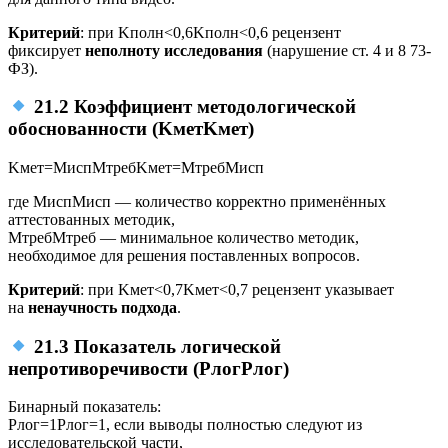
Критерий
: при
Kполн<0,6
K
полн
<
0
,
6
рецензент
фиксирует
неполноту исследования
(нарушение ст. 4 и 8 73-
ФЗ).
21.2 Коэффициент методологической
обоснованности (
Kмет
K
мет
)
Kмет=MиспMтреб
K
мет
=
M
треб
M
исп
где
Mисп
M
исп
— количество корректно применённых
аттестованных методик,
Mтреб
M
треб
— минимальное количество методик,
необходимое для решения поставленных вопросов.
Критерий
: при
Kмет<0,7
K
мет
<
0
,
7
рецензент указывает
на
ненаучность подхода
.
21.3 Показатель логической
непротиворечивости (
Pлог
P
лог
)
Бинарный показатель:
Pлог=1
P
лог
=
1
, если выводы полностью следуют из
исследовательской части,