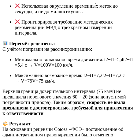
Использовал округление временны́х меток до
секунды, а не до миллисекунды.
Проигнорировал требование методических
рекомендаций МВД о трёхкратном измерении
интервала.
Пересчёт рецензента
С учётом поправки на рассинхронизацию:
Минимально возможное время движения:
t2−t1=5,4
t
2
−
t
1
=
5
,
4
с →
V=100
V
=
100
км/ч.
Максимально возможное время:
t2−t1=7,2
t
2
−
t
1
=
7
,
2
с
→
V=75
V
=
75
км/ч.
Верхняя граница доверительного интервала (75 км/ч) не
превышала порогового значения 60 + 20 (зона допустимой
погрешности прибора). Таким образом,
скорость не была
превышена с достоверностью, требуемой для привлечения
к ответственности
.
Результат
На основании рецензии Союза «ФСЭ» постановление об
административном правонарушении было отменено