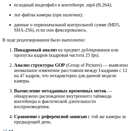
исходный видеофайл в контейнере .mp4 (H.264);
лог-файлы камеры (при наличии);
данные о первоначальной контрольной сумме (MD5,
SHA-256), если они фиксировались.
В ходе рецензирования было выполнено:
Покадровый анализ
на предмет дублирования или
пропуска кадров (кадровая частота 25 fps).
Анализ структуры GOP
(Group of Pictures) — выявлено
аномальное изменение расстояния между I-кадрами с 12
на 47 кадров, что нехарактерно для данной модели
камеры.
Вычисление метаданных временны́х меток
—
обнаружено расхождение внутреннего таймкода
контейнера и фактической длительности
воспроизведения.
Сравнение с референсной записью
с той же камеры за
предыдущий день.