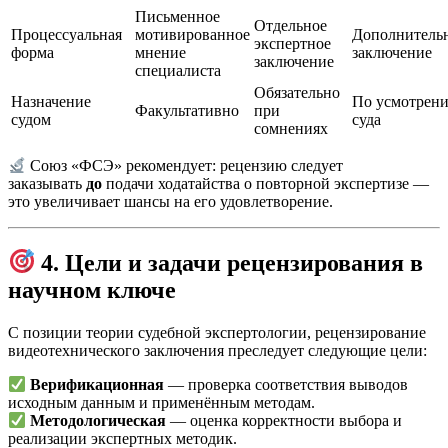
Письменное
Отдельное
Процессуальная
мотивированное
Дополнитель
экспертное
форма
мнение
заключение
заключение
специалиста
Обязательно
Назначение
По усмотрен
Факультативно
при
судом
суда
сомнениях
Союз «ФСЭ» рекомендует: рецензию следует
заказывать
до
подачи ходатайства о повторной экспертизе —
это увеличивает шансы на его удовлетворение.
4. Цели и задачи рецензирования в
научном ключе
С позиции теории судебной экспертологии, рецензирование
видеотехнического заключения преследует следующие цели:
Верификационная
— проверка соответствия выводов
исходным данным и применённым методам.
Методологическая
— оценка корректности выбора и
реализации экспертных методик.