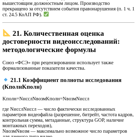
вышестоящим должностным лицом. Производство
прекращено за отсутствием события правонарушения (п. 1 ч. 1
ст. 24.5 КоАП РФ).
21. Количественная оценка
достоверности видеоисследований:
методологические формулы
Союз «ФСЭ» при рецензировании использует также
формализованные показатели качества.
21.1 Коэффициент полноты исследования
(
Kполн
K
полн
)
Kполн=NисслNвозм
K
полн
=
N
возм
N
иссл
где
Nиссл
N
иссл
— число фактически исследованных
параметров видеофайла (разрешение, битрейт, частота кадров,
контрольная сумма, метаданные, структура GOP, наличие
монтажных переходов),
Nвозм
N
возм
— максимально возможное число параметров
для данного типа видео.