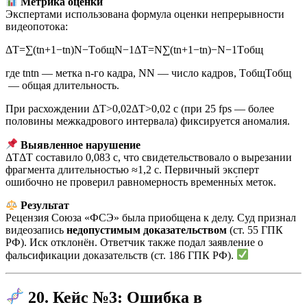
Метрика оценки
Экспертами использована формула оценки непрерывности
видеопотока:
ΔT=∑(tn+1−tn)N−TобщN−1
Δ
T
=
N
∑
(
t
n
+
1
−
t
n
)
−
N
−
1
T
общ
где
tn
t
n
— метка n-го кадра,
N
N
— число кадров,
Tобщ
T
общ
— общая длительность.
При расхождении
ΔT>0,02
Δ
T
>
0
,
02
с (при 25 fps — более
половины межкадрового интервала) фиксируется аномалия.
Выявленное нарушение
ΔT
Δ
T
составило 0,083 с, что свидетельствовало о вырезании
фрагмента длительностью ≈1,2 с. Первичный эксперт
ошибочно не проверил равномерность временны́х меток.
Результат
Рецензия Союза «ФСЭ» была приобщена к делу. Суд признал
видеозапись
недопустимым доказательством
(ст. 55 ГПК
РФ). Иск отклонён. Ответчик также подал заявление о
фальсификации доказательств (ст. 186 ГПК РФ).
20. Кейс №3: Ошибка в