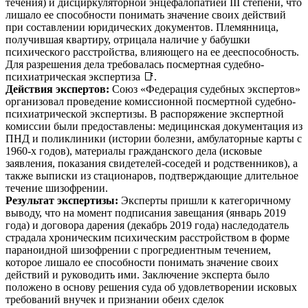
течения) и дисциркуляторной энцефалопатией III степени, что
лишало ее способности понимать значение своих действий
при составлении юридических документов. Племянница,
получившая квартиру, отрицала наличие у бабушки
психического расстройства, влияющего на ее дееспособность.
Для разрешения дела требовалась посмертная судебно-
психиатрическая экспертиза 📑.
Действия экспертов:
Союз «Федерация судебных экспертов»
организовал проведение комиссионной посмертной судебно-
психиатрической экспертизы. В распоряжение экспертной
комиссии были предоставлены: медицинская документация из
ПНД и поликлиники (истории болезни, амбулаторные карты с
1960-х годов), материалы гражданского дела (исковые
заявления, показания свидетелей-соседей и родственников), а
также выписки из стационаров, подтверждающие длительное
течение шизофрении.
Результат экспертизы:
Эксперты пришли к категоричному
выводу, что на момент подписания завещания (январь 2019
года) и договора дарения (декабрь 2019 года) наследодатель
страдала хроническим психическим расстройством в форме
параноидной шизофрении с прогредиентным течением,
которое лишало ее способности понимать значение своих
действий и руководить ими. Заключение эксперта было
положено в основу решения суда об удовлетворении исковых
требований внучек и признании обеих сделок