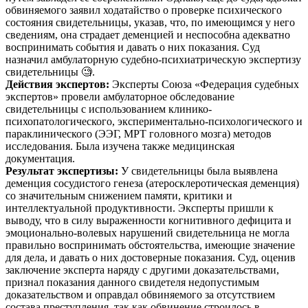
обвиняемого заявил ходатайство о проверке психического
состояния свидетельницы, указав, что, по имеющимся у него
сведениям, она страдает деменцией и неспособна адекватно
воспринимать события и давать о них показания. Суд
назначил амбулаторную судебно-психиатрическую экспертизу
свидетельницы 🧐.
Действия экспертов:
Эксперты Союза «Федерация судебных
экспертов» провели амбулаторное обследование
свидетельницы с использованием клинико-
психопатологического, экспериментально-психологического и
параклинического (ЭЭГ, МРТ головного мозга) методов
исследования. Была изучена также медицинская
документация.
Результат экспертизы:
У свидетельницы была выявлена
деменция сосудистого генеза (атеросклеротическая деменция)
со значительным снижением памяти, критики и
интеллектуальной продуктивности. Эксперты пришли к
выводу, что в силу выраженности когнитивного дефицита и
эмоционально-волевых нарушений свидетельница не могла
правильно воспринимать обстоятельства, имеющие значение
для дела, и давать о них достоверные показания. Суд, оценив
заключение эксперта наряду с другими доказательствами,
признал показания данного свидетеля недопустимым
доказательством и оправдал обвиняемого за отсутствием
состава преступления, так как обвинение строилось в