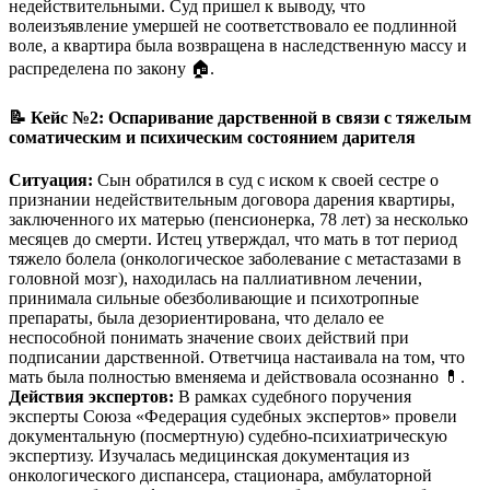
недействительными. Суд пришел к выводу, что
волеизъявление умершей не соответствовало ее подлинной
воле, а квартира была возвращена в наследственную массу и
распределена по закону 🏠.
📝 Кейс №2: Оспаривание дарственной в связи с тяжелым
соматическим и психическим состоянием дарителя
Ситуация:
Сын обратился в суд с иском к своей сестре о
признании недействительным договора дарения квартиры,
заключенного их матерью (пенсионерка, 78 лет) за несколько
месяцев до смерти. Истец утверждал, что мать в тот период
тяжело болела (онкологическое заболевание с метастазами в
головной мозг), находилась на паллиативном лечении,
принимала сильные обезболивающие и психотропные
препараты, была дезориентирована, что делало ее
неспособной понимать значение своих действий при
подписании дарственной. Ответчица настаивала на том, что
мать была полностью вменяема и действовала осознанно 💊.
Действия экспертов:
В рамках судебного поручения
эксперты Союза «Федерация судебных экспертов» провели
документальную (посмертную) судебно-психиатрическую
экспертизу. Изучалась медицинская документация из
онкологического диспансера, стационара, амбулаторной