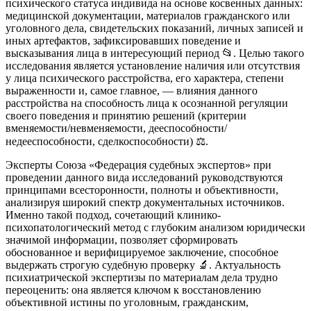
психического статуса индивида на основе косвенных данных:
медицинской документации, материалов гражданского или
уголовного дела, свидетельских показаний, личных записей и
иных артефактов, зафиксировавших поведение и
высказывания лица в интересующий период 📂. Целью такого
исследования является установление наличия или отсутствия
у лица психического расстройства, его характера, степени
выраженности и, самое главное, — влияния данного
расстройства на способность лица к осознанной регуляции
своего поведения и принятию решений (критерии
вменяемости/невменяемости, дееспособности/
недееспособности, сделкоспособности) ⚖️.
Эксперты Союза «Федерация судебных экспертов» при
проведении данного вида исследований руководствуются
принципами всесторонности, полноты и объективности,
анализируя широкий спектр документальных источников.
Именно такой подход, сочетающий клинико-
психопатологический метод с глубоким анализом юридически
значимой информации, позволяет сформировать
обоснованное и верифицируемое заключение, способное
выдержать строгую судебную проверку 🔬. Актуальность
психиатрической экспертизы по материалам дела трудно
переоценить: она является ключом к восстановлению
объективной истины по уголовным, гражданским,