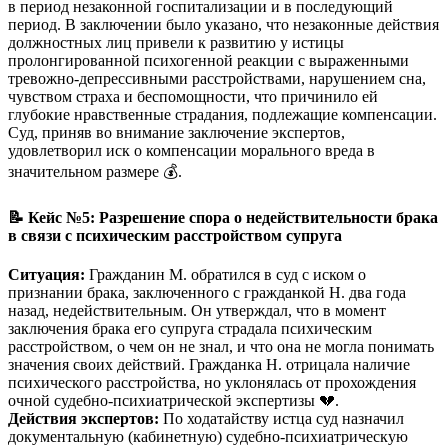
в период незаконной госпитализации и в последующий
период. В заключении было указано, что незаконные действия
должностных лиц привели к развитию у истицы
пролонгированной психогенной реакции с выраженными
тревожно-депрессивными расстройствами, нарушением сна,
чувством страха и беспомощности, что причинило ей
глубокие нравственные страдания, подлежащие компенсации.
Суд, приняв во внимание заключение экспертов,
удовлетворил иск о компенсации морального вреда в
значительном размере 💰.
📝 Кейс №5: Разрешение спора о недействительности брака
в связи с психическим расстройством супруга
Ситуация:
Гражданин М. обратился в суд с иском о
признании брака, заключенного с гражданкой Н. два года
назад, недействительным. Он утверждал, что в момент
заключения брака его супруга страдала психическим
расстройством, о чем он не знал, и что она не могла понимать
значения своих действий. Гражданка Н. отрицала наличие
психического расстройства, но уклонялась от прохождения
очной судебно-психиатрической экспертизы 💔.
Действия экспертов:
По ходатайству истца суд назначил
документальную (кабинетную) судебно-психиатрическую