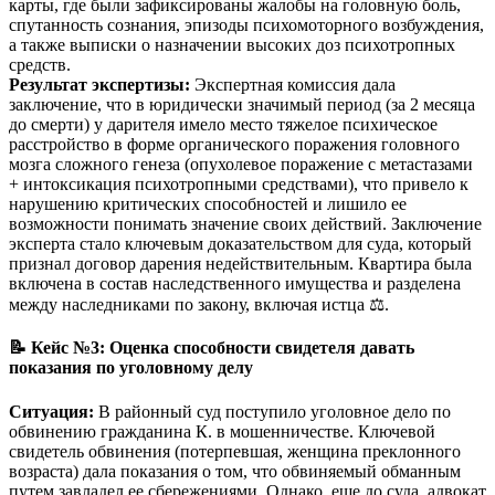
карты, где были зафиксированы жалобы на головную боль,
спутанность сознания, эпизоды психомоторного возбуждения,
а также выписки о назначении высоких доз психотропных
средств.
Результат экспертизы:
Экспертная комиссия дала
заключение, что в юридически значимый период (за 2 месяца
до смерти) у дарителя имело место тяжелое психическое
расстройство в форме органического поражения головного
мозга сложного генеза (опухолевое поражение с метастазами
+ интоксикация психотропными средствами), что привело к
нарушению критических способностей и лишило ее
возможности понимать значение своих действий. Заключение
эксперта стало ключевым доказательством для суда, который
признал договор дарения недействительным. Квартира была
включена в состав наследственного имущества и разделена
между наследниками по закону, включая истца ⚖️.
📝 Кейс №3: Оценка способности свидетеля давать
показания по уголовному делу
Ситуация:
В районный суд поступило уголовное дело по
обвинению гражданина К. в мошенничестве. Ключевой
свидетель обвинения (потерпевшая, женщина преклонного
возраста) дала показания о том, что обвиняемый обманным
путем завладел ее сбережениями. Однако, еще до суда, адвокат