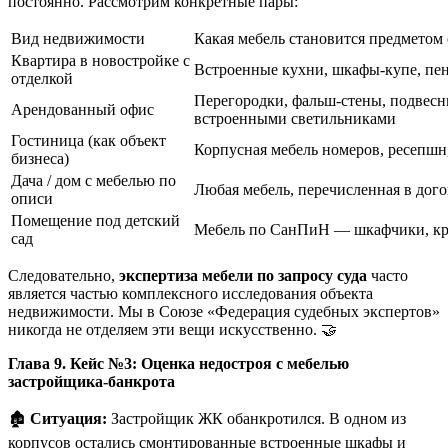
постоянно. Рассмотрим конкретные пары:
Вид недвижимости
Какая мебель становится предметом
Квартира в новостройке с
Встроенные кухни, шкафы-купе, пе
отделкой
Перегородки, фальш-стены, подвесн
Арендованный офис
встроенными светильниками
Гостиница (как объект
Корпусная мебель номеров, ресепшн
бизнеса)
Дача / дом с мебелью по
Любая мебель, перечисленная в дог
описи
Помещение под детский
Мебель по СанПиН — шкафчики, кро
сад
Следовательно,
экспертиза мебели по запросу суда
часто
является частью комплексного исследования объекта
недвижимости. Мы в Союзе «Федерация судебных экспертов»
никогда не отделяем эти вещи искусственно. 🤝
Глава 9. Кейс №3: Оценка недостроя с мебелью
застройщика-банкрота
🏚️
Ситуация:
Застройщик ЖК обанкротился. В одном из
корпусов остались смонтированные встроенные шкафы и