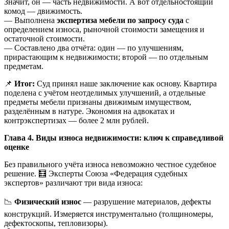
Значит, он — часть недвижимости. А вот отдельностоящий
комод — движимость.
— Выполнена
экспертиза мебели по запросу суда
с
определением износа, рыночной стоимости замещения и
остаточной стоимости.
— Составлено два отчёта: один — по улучшениям,
прирастающим к недвижимости; второй — по отдельным
предметам.
📌
Итог:
Суд принял наше заключение как основу. Квартира
поделена с учётом неотделимых улучшений, а отдельные
предметы мебели признаны движимым имуществом,
разделённым в натуре. Экономия на адвокатах и
контрэкспертизах — более 2 млн рублей.
Глава 4. Виды износа недвижимости: ключ к справедливой
оценке
Без правильного учёта износа невозможно честное судебное
решение. 🧮 Эксперты Союза «Федерация судебных
экспертов» различают три вида износа:
📉
Физический износ
— разрушение материалов, дефекты
конструкций. Измеряется инструментально (толщиномеры,
дефектоскопы, тепловизоры).