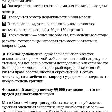
материалами дела.
3️⃣ Эксперт связывается со сторонами для согласования даты
осмотра.
4️⃣ Проводится осмотр недвижимости и/или мебели.
5️⃣ В течение срока, установленного судом, готовится
письменное заключение (от 30 до 150 страниц).
6️⃣ В заключении — описание объекта, применённые методы,
расчёты, фототаблицы, итоговая стоимость и ответы на
вопросы суда.
📌
Важное дополнение:
даже если ваш спор касается
исключительно движимой мебели, не связанной напрямую со
стенами, мы всё равно готовим исследование как если бы это
была недвижимость — с проверкой юридических связей,
учётом права собственности и обременений. Потому
что
экспертиза мебели по запросу суда
должна выдерживать
любую степень критики.
Финальный аккорд: почему 99 000 символов — это не
предел для настоящей науки
Мы в Союзе «Федерация судебных экспертов» убеждены:
судебная оценочная экспертиза недвижимости и мебели —
это не услуга, а миссия. 📜 Каждый миллиметр стены, каждая