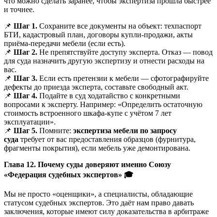
что можно сделать заранее, чтобы экспертиза прошла быстрее
и точнее.
📌
Шаг 1.
Сохраните все документы на объект: техпаспорт
БТИ, кадастровый план, договоры купли-продажи, акты
приёма-передачи мебели (если есть).
📌
Шаг 2.
Не препятствуйте доступу эксперта. Отказ — повод
для суда назначить другую экспертизу и отнести расходы на
вас.
📌
Шаг 3.
Если есть претензии к мебели — сфотографируйте
дефекты до приезда эксперта, составьте свободный акт.
📌
Шаг 4.
Подайте в суд ходатайство с конкретными
вопросами к эксперту. Например: «Определить остаточную
стоимость встроенного шкафа-купе с учётом 7 лет
эксплуатации».
📌
Шаг 5.
Помните:
экспертиза мебели по запросу
суда
требует от вас предоставления образцов (фурнитура,
фрагменты покрытия), если мебель уже демонтирована.
Глава 12. Почему суды доверяют именно Союзу
«Федерация судебных экспертов»
🎓
Мы не просто «оценщики», а специалисты, обладающие
статусом судебных экспертов. Это даёт нам право давать
заключения, которые имеют силу доказательства в арбитраже