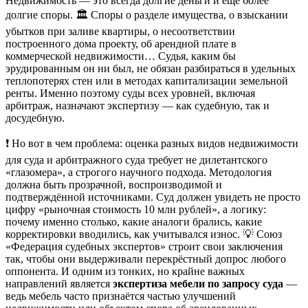
Недвижимость — это всегда долгие деньги и ещё более
долгие споры. 🏛️ Споры о разделе имущества, о взыскании
убытков при заливе квартиры, о несоответствии
построенного дома проекту, об арендной плате в
коммерческой недвижимости… Судья, каким бы
эрудированным он ни был, не обязан разбираться в удельных
теплопотерях стен или в методах капитализации земельной
ренты. Именно поэтому суды всех уровней, включая
арбитраж, назначают экспертизу — как судебную, так и
досудебную.
❗ Но вот в чем проблема: оценка разных видов недвижимости
для суда и арбитражного суда требует не дилетантского
«глазомера», а строгого научного подхода. Методология
должна быть прозрачной, воспроизводимой и
подтверждённой источниками. Суд должен увидеть не просто
цифру «рыночная стоимость 10 млн рублей», а логику:
почему именно столько, какие аналоги брались, какие
корректировки вводились, как учитывался износ. 💡 Союз
«Федерация судебных экспертов» строит свои заключения
так, чтобы они выдерживали перекрёстный допрос любого
оппонента. И одним из тонких, но крайне важных
направлений является
экспертиза мебели по запросу суда
—
ведь мебель часто признаётся частью улучшений