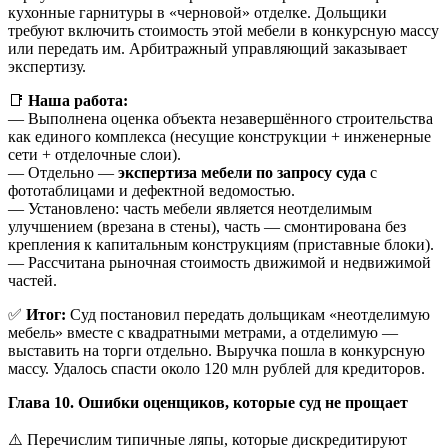
кухонные гарнитуры в «черновой» отделке. Дольщики
требуют включить стоимость этой мебели в конкурсную массу
или передать им. Арбитражный управляющий заказывает
экспертизу.
📑
Наша работа:
— Выполнена оценка объекта незавершённого строительства
как единого комплекса (несущие конструкции + инженерные
сети + отделочные слои).
— Отдельно —
экспертиза мебели по запросу суда
с
фототаблицами и дефектной ведомостью.
— Установлено: часть мебели является неотделимым
улучшением (врезана в стены), часть — смонтирована без
крепления к капитальным конструкциям (приставные блоки).
— Рассчитана рыночная стоимость движимой и недвижимой
частей.
✅
Итог:
Суд постановил передать дольщикам «неотделимую
мебель» вместе с квадратными метрами, а отделимую —
выставить на торги отдельно. Выручка пошла в конкурсную
массу. Удалось спасти около 120 млн рублей для кредиторов.
Глава 10. Ошибки оценщиков, которые суд не прощает
⚠️ Перечислим типичные ляпы, которые дискредитируют