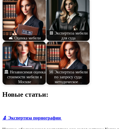
🟩 Экспертиза мебели
🛋️ Оценка мебели
для суда
🏛️ Независимая оценка
🆘 Экспертиза мебели
стоимости мебели в
по запросу суда:
Москве
методическое…
Новые статьи:
🔬 Экспертиза порнографии