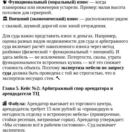
🧠
Функциональный (моральный) износ
— когда
планировка или инженерия устарели. Пример: малая высота
потолков для серверной.
🏛️
Внешний (экономический) износ
— расположение рядом
с свалкой, шумной дорогой или зоной отчуждения.
Для суда важно представить износ в деньгах. Например,
оценка разных видов недвижимости для суда и арбитражного
суда включает расчёт накопленного износа через метод
разбивки (физический + функциональный + внешний). И
здесь мебель — не исключение. Потертости, сколы, утрата
функциональности встроенных кухонь — всё это снижает
стоимость объекта. Поэтому
экспертиза мебели по запросу
суда
должна быть проведена с той же строгостью, что и
экспертиза несущих стен. 🔨
Глава 5. Кейс №2: Арбитражный спор арендатора и
арендодателя ТЦ
🏬
Фабула:
Арендатор выезжает из торгового центра,
арендодатель требует 15 млн рублей за «пришедшую в
негодность отделку и встроенную мебель» (примерочные,
стойки ресепшн, витринные горки). Арендатор утверждает:
«Мы оставили всё в рабочем состоянии». Суд назначает
экспертизу.