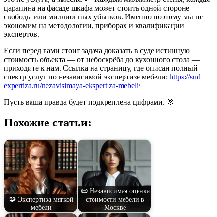
царапина на фасаде шкафа может стоить одной стороне
свободы или миллионных убытков. Именно поэтому мы не
экономим на методологии, приборах и квалификации
экспертов.
Если перед вами стоит задача доказать в суде истинную
стоимость объекта — от небоскрёба до кухонного стола —
приходите к нам. Ссылка на страницу, где описан полный
спектр услуг по независимой экспертизе мебели:
https://sud-
expertiza.ru/nezavisimaya-ekspertiza-mebeli/
Пусть ваша правда будет подкреплена цифрами. 🎯
Похожие статьи:
📜 Независимая оценка
🧩 Экспертиза мягкой
стоимости мебели в
мебели
Москве