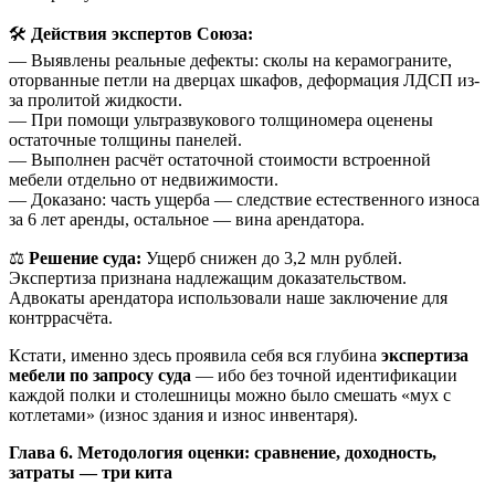
🛠️
Действия экспертов Союза:
— Выявлены реальные дефекты: сколы на керамограните,
оторванные петли на дверцах шкафов, деформация ЛДСП из-
за пролитой жидкости.
— При помощи ультразвукового толщиномера оценены
остаточные толщины панелей.
— Выполнен расчёт остаточной стоимости встроенной
мебели отдельно от недвижимости.
— Доказано: часть ущерба — следствие естественного износа
за 6 лет аренды, остальное — вина арендатора.
⚖️
Решение суда:
Ущерб снижен до 3,2 млн рублей.
Экспертиза признана надлежащим доказательством.
Адвокаты арендатора использовали наше заключение для
контррасчёта.
Кстати, именно здесь проявила себя вся глубина
экспертиза
мебели по запросу суда
— ибо без точной идентификации
каждой полки и столешницы можно было смешать «мух с
котлетами» (износ здания и износ инвентаря).
Глава 6. Методология оценки: сравнение, доходность,
затраты — три кита