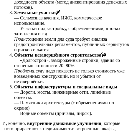
доходности объекта (метод дисконтирования денежных
потоков).
Земельные участки
🌾
— Сельхозназначения, ИЖС, коммерческое
использование.
— Участки под застройку, с обременениями, в зонах
затопления и т.д.
Нюанс:
оценка земли для суда требует анализа
градостроительных регламентов, публичных сервитутов
и рисков изъятия.
Объекты незавершённого строительства
🚧
— «Долгострои», замороженные стройки, здания со
степенью готовности 20–80%.
Проблема:
суду надо показать не только стоимость уже
возведённых конструкций, но и убытки от
незавершёнки.
Объекты инфраструктуры и специальные виды
— Дороги, мосты, инженерные сети, линейные
объекты.
— Памятники архитектуры (с обременениями по
охране).
— Водные объекты (причалы, пирсы).
И, конечно,
внутренние движимые улучшения
, которые
часто прирастают к недвижимости: встроенные шкафы,