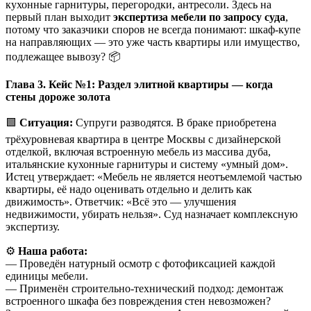
кухонные гарнитуры, перегородки, антресоли. Здесь на
первый план выходит
экспертиза мебели по запросу суда
,
потому что заказчики споров не всегда понимают: шкаф-купе
на направляющих — это уже часть квартиры или имущество,
подлежащее вывозу? 📦
Глава 3. Кейс №1: Раздел элитной квартиры — когда
стены дороже золота
🟩
Ситуация:
Супруги разводятся. В браке приобретена
трёхуровневая квартира в центре Москвы с дизайнерской
отделкой, включая встроенную мебель из массива дуба,
итальянские кухонные гарнитуры и систему «умный дом».
Истец утверждает: «Мебель не является неотъемлемой частью
квартиры, её надо оценивать отдельно и делить как
движимость». Ответчик: «Всё это — улучшения
недвижимости, убирать нельзя». Суд назначает комплексную
экспертизу.
⚙️
Наша работа:
— Проведён натурный осмотр с фотофиксацией каждой
единицы мебели.
— Применён строительно-технический подход: демонтаж
встроенного шкафа без повреждения стен невозможен?