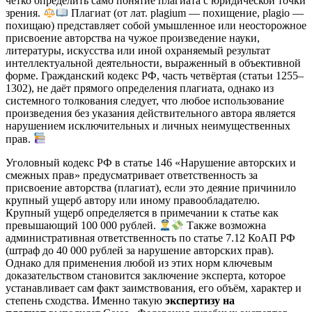
чётко определить само понятие плагиата с юридической точки
зрения.
Плагиат (от лат. plagium — похищение, plagio —
похищаю) представляет собой умышленное или неосторожное
присвоение авторства на чужое произведение науки,
литературы, искусства или иной охраняемый результат
интеллектуальной деятельности, выраженный в объективной
форме. Гражданский кодекс РФ, часть четвёртая (статьи 1255–
1302), не даёт прямого определения плагиата, однако из
системного толкования следует, что любое использование
произведения без указания действительного автора является
нарушением исключительных и личных неимущественных
прав.
Уголовный кодекс РФ в статье 146 «Нарушение авторских и
смежных прав» предусматривает ответственность за
присвоение авторства (плагиат), если это деяние причинило
крупный ущерб автору или иному правообладателю.
Крупный ущерб определяется в примечании к статье как
превышающий 100 000 рублей.
Также возможна
административная ответственность по статье 7.12 КоАП РФ
(штраф до 40 000 рублей за нарушение авторских прав).
Однако для применения любой из этих норм ключевым
доказательством становится заключение эксперта, которое
устанавливает сам факт заимствования, его объём, характер и
степень сходства. Именно такую
экспертизу на