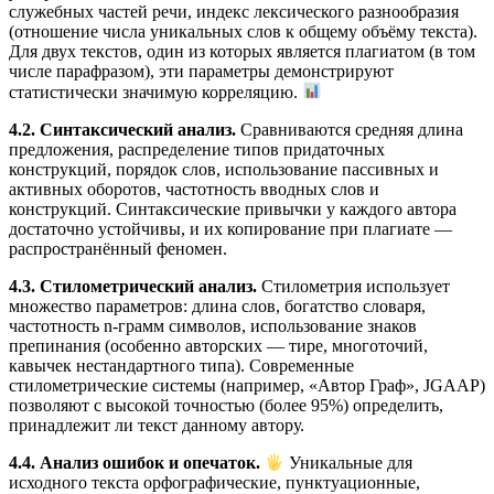
служебных частей речи, индекс лексического разнообразия
(отношение числа уникальных слов к общему объёму текста).
Для двух текстов, один из которых является плагиатом (в том
числе парафразом), эти параметры демонстрируют
статистически значимую корреляцию.
4.2. Синтаксический анализ.
Сравниваются средняя длина
предложения, распределение типов придаточных
конструкций, порядок слов, использование пассивных и
активных оборотов, частотность вводных слов и
конструкций. Синтаксические привычки у каждого автора
достаточно устойчивы, и их копирование при плагиате —
распространённый феномен.
4.3. Стилометрический анализ.
Стилометрия использует
множество параметров: длина слов, богатство словаря,
частотность n-грамм символов, использование знаков
препинания (особенно авторских — тире, многоточий,
кавычек нестандартного типа). Современные
стилометрические системы (например, «Автор Граф», JGAAP)
позволяют с высокой точностью (более 95%) определить,
принадлежит ли текст данному автору.
4.4. Анализ ошибок и опечаток.
Уникальные для
исходного текста орфографические, пунктуационные,