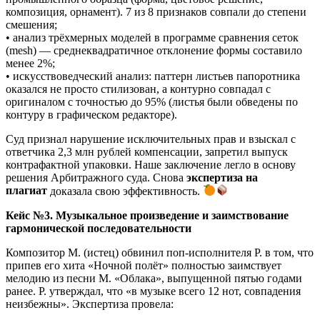
композиция, орнамент). 7 из 8 признаков совпали до степени
смешения;
• анализ трёхмерных моделей в программе сравнения сеток
(mesh) — среднеквадратичное отклонение формы составило
менее 2%;
• искусствоведческий анализ: паттерн листьев папоротника
оказался не просто стилизован, а контурно совпадал с
оригиналом с точностью до 95% (листья были обведены по
контуру в графическом редакторе).
Суд признал нарушение исключительных прав и взыскал с
ответчика 2,3 млн рублей компенсации, запретил выпуск
контрафактной упаковки. Наше заключение легло в основу
решения Арбитражного суда. Снова
экспертиза на
плагиат
доказала свою эффективность.
Кейс №3. Музыкальное произведение и заимствование
гармонической последовательности
Композитор М. (истец) обвинил поп-исполнителя Р. в том, что
припев его хита «Ночной полёт» полностью заимствует
мелодию из песни М. «Облака», выпущенной пятью годами
ранее. Р. утверждал, что «в музыке всего 12 нот, совпадения
неизбежны». Экспертиза провела: