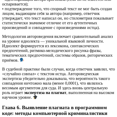
оспаривается);
• подтверждение того, что спорный текст не мог быть создан
лицом, выдающим себя за автора (например, ответчик
утверждает, что текст написал он, но стилометрия показывает
статистически значимое отличие от его аутентичных
произведений и совпадение с произведениями истца).
Методология автороведения включает сравнительный анализ
на уровне идиолекта — уникальной языковой личности.
Идиолект формируется из лексикона, синтаксических
предпочтений, ритмико-мелодического рисунка фразы,
тематических предпочтений, системы образов, риторических
приёмов.
В судебной практике были случаи, когда ответчик заявлял, что
«случайно совпал» с текстом истца. Автороведческая
экспертиза убедительно доказывала, что вероятность такого
совпадения ничтожно мала (менее 0,0001), что являлось
весомым аргументом для суда. И здесь вновь центральную
роль играет
экспертиза на плагиат
, выполненная на высоком
научном уровне.
Глава 6. Выявление плагиата в программном
коде: методы компьютерной криминалистики