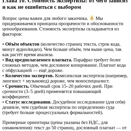
Глава 10. Стоимость экспертизы: от чего зависит
и как не ошибиться с выбором
Вопрос цены важен для любого заказчика.
Мы
придерживаемся принципа прозрачности и обоснованности
ценообразования. Стоимость экспертизы складывается из
факторов:
•
Объём объектов
(количество страниц текста, строк кода,
минут аудио/видео). Чем больше объём, тем выше цена, так
как растёт время анализа.
•
Вид предполагаемого плагиата.
Парафраз требует более
сложных методов, чем дословное копирование. Плагиат кода
с обфускацией — ещё дороже.
•
Количество экспертов.
Комплексная экспертиза (например,
лингвист + музыковед) дороже, чем моноспециалист.
•
Срочность.
Обычный срок 15–20 рабочих дней. При
срочности (3–5 дней) применяется повышающий
коэффициент.
•
Статус исследования.
Досудебное исследование (для себя)
дешевле, чем судебная экспертиза по определению суда
(требует больше процессуальных формальностей).
Примерные ориентиры (цены указаны без НДС, для
ознакомления): текст до 50 страниц, дословный плагиат — от