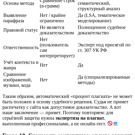
Сравнение строк
Основа метода
семантический,
(n-грамм)
структурный анализ
Выявление
Нет / крайне
Да (LSA, тематическое
парафраза
ограничено
моделирование)
Не является
Полноценное судебное
Правовой статус
доказательством
доказательство
Нет
(пользователь
Эксперт под присягой по
Ответственность
сам
ст. 307 УК РФ
интерпретирует)
Учёт контекста и
Нет
Да
жанра
Сравнение
Да (специализированные
изображений,
Нет
методы)
музыки, кода
Таким образом, автоматический «процент плагиата» не может
быть положен в основу судебного решения. Судья не примет
распечатку с сайта как допустимое доказательство. А вот
наше заключение — примет. Поэтому повторяем: для
серьёзной защиты нужна
экспертиза на плагиат
,
выполненная профессионалами, а не онлайн-тест.