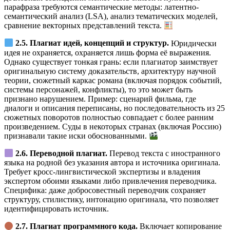
парафраза требуются семантические методы: латентно-
семантический анализ (LSA), анализ тематических моделей,
сравнение векторных представлений текста.
2.5. Плагиат идей, концепций и структур.
Юридически
идея не охраняется, охраняется лишь форма её выражения.
Однако существует тонкая грань: если плагиатор заимствует
оригинальную систему доказательств, архитектуру научной
теории, сюжетный каркас романа (включая порядок событий,
системы персонажей, конфликты), то это может быть
признано нарушением. Пример: сценарий фильма, где
диалоги и описания переписаны, но последовательность из 25
сюжетных поворотов полностью совпадает с более ранним
произведением. Суды в некоторых странах (включая Россию)
признавали такие иски обоснованными.
2.6. Переводной плагиат.
Перевод текста с иностранного
языка на родной без указания автора и источника оригинала.
Требует кросс-лингвистической экспертизы и владения
экспертом обоими языками либо привлечения переводчика.
Специфика: даже добросовестный переводчик сохраняет
структуру, стилистику, интонацию оригинала, что позволяет
идентифицировать источник.
2.7. Плагиат программного кода.
Включает копирование