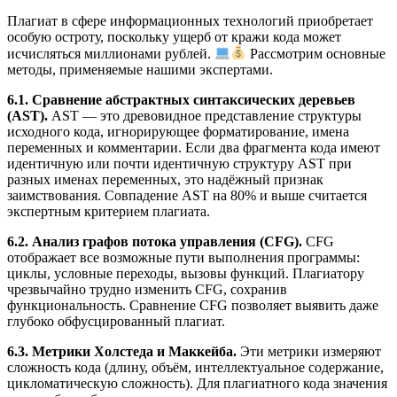
Плагиат в сфере информационных технологий приобретает
особую остроту, поскольку ущерб от кражи кода может
исчисляться миллионами рублей.
Рассмотрим основные
методы, применяемые нашими экспертами.
6.1. Сравнение абстрактных синтаксических деревьев
(AST).
AST — это древовидное представление структуры
исходного кода, игнорирующее форматирование, имена
переменных и комментарии. Если два фрагмента кода имеют
идентичную или почти идентичную структуру AST при
разных именах переменных, это надёжный признак
заимствования. Совпадение AST на 80% и выше считается
экспертным критерием плагиата.
6.2. Анализ графов потока управления (CFG).
CFG
отображает все возможные пути выполнения программы:
циклы, условные переходы, вызовы функций. Плагиатору
чрезвычайно трудно изменить CFG, сохранив
функциональность. Сравнение CFG позволяет выявить даже
глубоко обфусцированный плагиат.
6.3. Метрики Холстеда и Маккейба.
Эти метрики измеряют
сложность кода (длину, объём, интеллектуальное содержание,
цикломатическую сложность). Для плагиатного кода значения