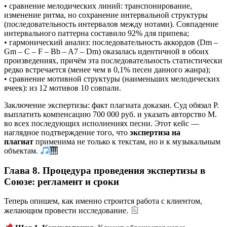
• сравнение мелодических линий: транспонирование,
изменение ритма, но сохранение интервальной структуры
(последовательность интервалов между нотами). Совпадение
интервального паттерна составило 92% для припева;
• гармонический анализ: последовательность аккордов (Dm –
Gm – C – F – Bb – A7 – Dm) оказалась идентичной в обоих
произведениях, причём эта последовательность статистически
редко встречается (менее чем в 0,1% песен данного жанра);
• сравнение мотивной структуры (наименьших мелодических
ячеек): из 12 мотивов 10 совпали.
Заключение экспертизы: факт плагиата доказан. Суд обязал Р.
выплатить компенсацию 700 000 руб. и указать авторство М.
во всех последующих исполнениях песни. Этот кейс —
наглядное подтверждение того, что
экспертиза на
плагиат
применима не только к текстам, но и к музыкальным
объектам.
Глава 8. Процедура проведения экспертизы в
Союзе: регламент и сроки
Теперь опишем, как именно строится работа с клиентом,
желающим провести исследование.