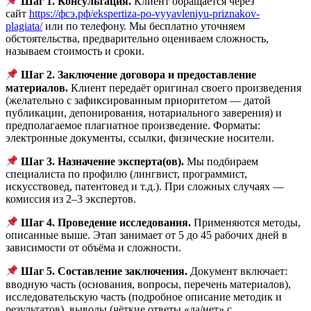
Шаг 1. Консультация.
Клиент обращается через
сайт
https://фсэ.рф/ekspertiza-po-vyyavleniyu-priznakov-
plagiata/
или по телефону. Мы бесплатно уточняем
обстоятельства, предварительно оцениваем сложность,
называем стоимость и сроки.
Шаг 2. Заключение договора и предоставление
материалов.
Клиент передаёт оригинал своего произведения
(желательно с зафиксированным приоритетом — датой
публикации, депонирования, нотариального заверения) и
предполагаемое плагиатное произведение. Форматы:
электронные документы, ссылки, физические носители.
Шаг 3. Назначение эксперта(ов).
Мы подбираем
специалиста по профилю (лингвист, программист,
искусствовед, патентовед и т.д.). При сложных случаях —
комиссия из 2–3 экспертов.
Шаг 4. Проведение исследования.
Применяются методы,
описанные выше. Этап занимает от 5 до 45 рабочих дней в
зависимости от объёма и сложности.
Шаг 5. Составление заключения.
Документ включает:
вводную часть (основания, вопросы, перечень материалов),
исследовательскую часть (подробное описание методик и
результатов), выводы (чёткие ответы «да/нет» с