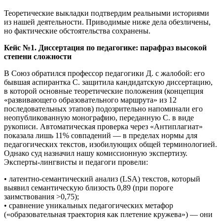
Теоретические выкладки подтвердим реальными историями
из нашей деятельности. Приводимые ниже дела обезличены,
но фактические обстоятельства сохранены.
Кейс №1. Диссертация по педагогике: парафраз высокой
степени сложности
В Союз обратился профессор педагогики Д. с жалобой: его
бывшая аспирантка С. защитила кандидатскую диссертацию,
в которой основные теоретические положения (концепция
«развивающего образовательного маршрута» из 12
последовательных этапов) подозрительно напоминали его
неопубликованную монографию, переданную С. в виде
рукописи. Автоматическая проверка через «Антиплагиат»
показала лишь 11% совпадений — в пределах нормы для
педагогических текстов, изобилующих общей терминологией.
Однако суд назначил нашу комиссионную экспертизу.
Эксперты-лингвисты и педагоги провели:
• латентно-семантический анализ (LSA) текстов, который
выявил семантическую близость 0,89 (при пороге
заимствования >0,75);
• сравнение уникальных педагогических метафор
(«образовательная траектория как плетение кружева») — они