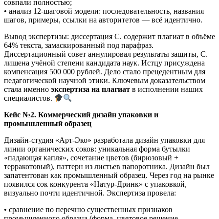
совпали полностью;
• анализ 12-шаговой модели: последовательность, названия
шагов, примеры, ссылки на авторитетов — всё идентично.
Вывод экспертизы: диссертация С. содержит плагиат в объёме
64% текста, замаскированный под парафраз.
Диссертационный совет аннулировал результаты защиты, С.
лишена учёной степени кандидата наук. Истцу присуждена
компенсация 500 000 рублей. Дело стало прецедентным для
педагогической научной этики. Ключевым доказательством
стала именно
экспертиза на плагиат
в исполнении наших
специалистов.
Кейс №2. Коммерческий дизайн упаковки и
промышленный образец
Дизайн-студия «Арт-Эко» разработала дизайн упаковки для
линии органических соков: уникальная форма бутылки
«падающая капля», сочетание цветов (бирюзовый +
терракотовый), паттерн из листьев папоротника. Дизайн был
запатентован как промышленный образец. Через год на рынке
появился сок конкурента «Натур-Дринк» с упаковкой,
визуально почти идентичной. Экспертиза провела:
• сравнение по перечню существенных признаков
промышленного образца (форма, цветовое решение,