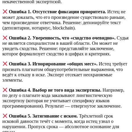
некачественной экспертизой.
Ошибка 1. Отсутствие фиксации приоритета.
Истец не
может доказать, что его произведение существовало раньше,
чем произведение ответчика. Решение: депонируйте текст
(депозитарии, нотариус, blockchain).
Ошибка 2. Уверенность, что «сходство очевидно».
Судья
не является специалистом в вашей области. Он может не
увидеть сходства. Решение: представляйте заключение,
которое формализует сходство в цифрах и критериях.
Ошибка 3. Игнорирование «общих мест».
Истец требует
признать плагиатом общеупотребительные выражения, что
ведёт к отказу в иске. Эксперт отсекает неохраняемые
элементы.
Ошибка 4. Выбор не того вида экспертизы.
Например,
по делу о плагиате кода заказывают лингвистическую
экспертизу (которая не учитывает специфику языков
программирования). Результат — отвергнутое заключение.
Ошибка 5. Затягивание с иском.
Трёхлетний срок
исковой давности течёт с момента, когда истец узнал о
нарушении. Пропуск срока — абсолютное основание для
отказа.