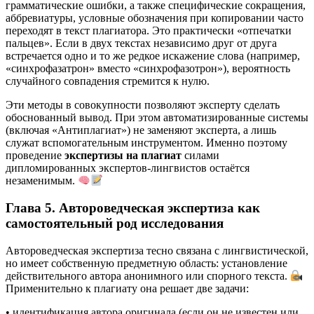
грамматические ошибки, а также специфические сокращения,
аббревиатуры, условные обозначения при копировании часто
переходят в текст плагиатора. Это практически «отпечатки
пальцев». Если в двух текстах независимо друг от друга
встречается одно и то же редкое искажение слова (например,
«синхрофазатрон» вместо «синхрофазотрон»), вероятность
случайного совпадения стремится к нулю.
Эти методы в совокупности позволяют эксперту сделать
обоснованный вывод. При этом автоматизированные системы
(включая «Антиплагиат») не заменяют эксперта, а лишь
служат вспомогательным инструментом. Именно поэтому
проведение
экспертизы на плагиат
силами
дипломированных экспертов-лингвистов остаётся
незаменимым.
Глава 5. Автороведческая экспертиза как
самостоятельный род исследования
Автороведческая экспертиза тесно связана с лингвистической,
но имеет собственную предметную область: установление
действительного автора анонимного или спорного текста.
Применительно к плагиату она решает две задачи:
• идентификация автора оригинала (если он не известен или