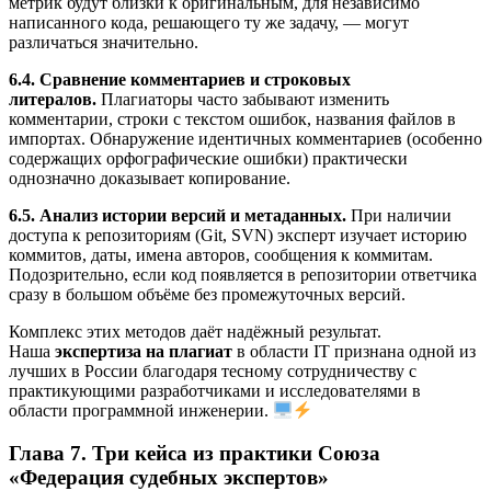
метрик будут близки к оригинальным, для независимо
написанного кода, решающего ту же задачу, — могут
различаться значительно.
6.4. Сравнение комментариев и строковых
литералов.
Плагиаторы часто забывают изменить
комментарии, строки с текстом ошибок, названия файлов в
импортах. Обнаружение идентичных комментариев (особенно
содержащих орфографические ошибки) практически
однозначно доказывает копирование.
6.5. Анализ истории версий и метаданных.
При наличии
доступа к репозиториям (Git, SVN) эксперт изучает историю
коммитов, даты, имена авторов, сообщения к коммитам.
Подозрительно, если код появляется в репозитории ответчика
сразу в большом объёме без промежуточных версий.
Комплекс этих методов даёт надёжный результат.
Наша
экспертиза на плагиат
в области IT признана одной из
лучших в России благодаря тесному сотрудничеству с
практикующими разработчиками и исследователями в
области программной инженерии.
Глава 7. Три кейса из практики Союза
«Федерация судебных экспертов»