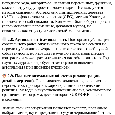
исходного кода, алгоритмов, названий переменных, функций,
классов, структуру проекта, комментарии. Используются
методы сравнения абстрактных синтаксических деревьев
(AST), графов потока управления (CFG), метрик Холстеда и
цикломатической сложности. Код может быть обфусцирован
(переименованы переменные, добавлен мусор), но
семантическая структура часто остаётся неизменной.
2.8. Аутоплагиат (самоплагиат).
Повторная публикация
собственного ранее опубликованного текста без ссылки на
первую публикацию. Формально не является кражей чужой
собственности, но нарушает научную этику, издательские
контракты и может рассматриваться как обман читателя. Ряд
научных журналов требует от экспертов выявления
аутоплагиата при проверке рукописей.
2.9. Плагиат визуальных объектов (иллюстрации,
дизайн, чертежи).
Сравниваются композиция, колористика,
перспектива, пропорции, характер линий, технические
решения. Методы: искусствоведческий анализ, компьютерное
сравнение гистограмм, дескрипторов SURF/ORB, анализ
наложения.
Знание этой классификации позволяет эксперту правильно
выбрать методику и представить суду исчерпывающий ответ.