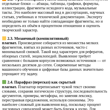
отдельные блоки — абзацы, таблицы, графики, формулы,
иллюстрации, фрагменты исходного кода, музыкальные
такты. Это наиболее массовый вид в диссертациях, научных
статьях, учебниках и технической документации. Эксперту
необходимо не только найти совпадающие фрагменты, но и
определить их объём в процентном отношении и оценить
творческий характер.
2.3. Мозаичный (компилятивный)
плагиат.
Произведение собирается из множества мелких
фрагментов, взятых из разных источников, часто с
минимальной связкой. Такой вид характерен для рефератов,
обзорных статей, энциклопедий. Выявление требует
сравнения с большим корпусом возможных источников — от
нескольких десятков до сотен. Современные методы
машинного обучения и цифровые базы данных значительно
упрощают эту задачу.
2.4. Парафраз (пересказ) как скрытый
плагиат.
Плагиатор переписывает чужой текст своими
словами, сохраняя логическую структуру, последовательность
аргументов, примеры, метафоры, но заменяя лексику,
перестраивая предложения, используя синонимы. Это
наиболее сложный для выявления вид, поскольку процент
дословных совпадений может быть близок к нулю. Для