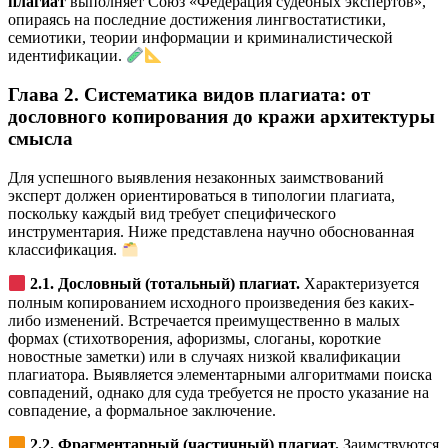
плагиат
выполняет Союз «Федерация судебных экспертов»,
опираясь на последние достижения лингвостатистики,
семиотики, теории информации и криминалистической
идентификации.
Глава 2. Систематика видов плагиата: от
дословного копирования до кражи архитектуры
смысла
Для успешного выявления незаконных заимствований
эксперт должен ориентироваться в типологии плагиата,
поскольку каждый вид требует специфического
инструментария. Ниже представлена научно обоснованная
классификация.
2.1. Дословный (тотальный) плагиат.
Характеризуется
полным копированием исходного произведения без каких-
либо изменений. Встречается преимущественно в малых
формах (стихотворения, афоризмы, слоганы, короткие
новостные заметки) или в случаях низкой квалификации
плагиатора. Выявляется элементарными алгоритмами поиска
совпадений, однако для суда требуется не просто указание на
совпадение, а формальное заключение.
2.2. Фрагментарный (частичный) плагиат.
Заимствуются