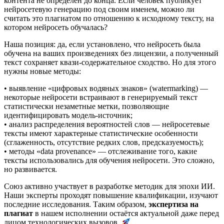
контента не определён до конца. Если человек публикует
нейросетевую генерацию под своим именем, можно ли
считать это плагиатом по отношению к исходному тексту, на
котором нейросеть обучалась?
Наша позиция: да, если установлено, что нейросеть была
обучена на ваших произведениях без лицензии, а полученный
текст сохраняет квази-содержательное сходство. Но для этого
нужны новые методы:
• выявление «цифровых водяных знаков» (watermarking) —
некоторые нейросети встраивают в генерируемый текст
статистически незаметные метки, позволяющие
идентифицировать модель-источник;
• анализ распределения вероятностей слов — нейросетевые
тексты имеют характерные статистические особенности
(сглаженность, отсутствие редких слов, предсказуемость);
• методы «data provenance» — отслеживание того, какие
тексты использовались для обучения нейросети. Это сложно,
но развивается.
Союз активно участвует в разработке методик для эпохи ИИ.
Наши эксперты проходят повышение квалификации, изучают
последние исследования. Таким образом,
экспертиза на
плагиат
в нашем исполнении остаётся актуальной даже перед
лицом технологических вызовов.