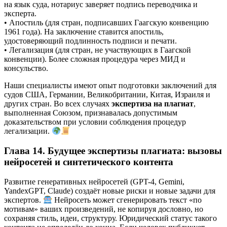
на язык суда, нотариус заверяет подпись переводчика и
эксперта.
• Апостиль (для стран, подписавших Гаагскую конвенцию
1961 года). На заключение ставится апостиль,
удостоверяющий подлинность подписи и печати.
• Легализация (для стран, не участвующих в Гаагской
конвенции). Более сложная процедура через МИД и
консульство.
Наши специалисты имеют опыт подготовки заключений для
судов США, Германии, Великобритании, Китая, Израиля и
других стран. Во всех случаях
экспертиза на плагиат
,
выполненная Союзом, признавалась допустимым
доказательством при условии соблюдения процедур
легализации.
Глава 14. Будущее экспертизы плагиата: вызовы
нейросетей и синтетического контента
Развитие генеративных нейросетей (GPT-4, Gemini,
YandexGPT, Claude) создаёт новые риски и новые задачи для
экспертов.
Нейросеть может сгенерировать текст «по
мотивам» ваших произведений, не копируя дословно, но
сохраняя стиль, идеи, структуру. Юридический статус такого