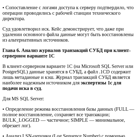
• Сопоставление с логами доступа к серверу подтвердило, что
операции проводились с рабочей станции технического
директора.
Суд удовлетворил иск. Кейс демонстрирует, что даже при
удалении основного файла данные могут быть восстановлены
из альтернативных источников.
Глава 6. Анализ журналов транзакций СУБД при клиент-
серверном варианте 1С
В клиент-серверном варианте 1С (на Microsoft SQL Server или
PostgreSQL) данные хранятся в СУБД, а файл .1CD содержит
лишь метаданные и кэш. Журнал транзакций СУБД является
наиболее надежным источником для
экспертизы 1с для
подачи иска в суд
.
Для MS SQL Server:
• Определение режима восстановления базы данных (FULL —
полное восстановление, сохраняет все транзакции;
BULK_LOGGED — частичное; SIMPLE — минимальное,
обрезает лог).
• Анализ LSN-цепочки (Log Sequence Number) с помощью