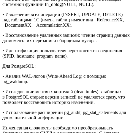
системной функции fn_dblog(NULL, NULL).
• Извлечение всех операций (INSERT, UPDATE, DELETE)
над таблицами 1С (имена таблиц имеют вид _ReferenceXX,
_DocumentXX, _AccumulationXX).
• Восстановление удаленных записей: чтение страниц данных
до момента их перезаписи сборщиком мусора.
• Идентификация пользователя через контекст соединения
(SPID, hostname, program_name).
Для PostgreSQL:
• Анализ WAL-логов (Write-Ahead Log) с помощью
pg_waldump.
• Исследование мертвых кортежей (dead tuples) в таблицах —
в PostgreSQL старые версии записей не удаляются сразу, что
позволяет восстановить историю изменений.
• Использование расширений pg_audit, pg_stat_statements для
дополнительной информации.
Инженерная сложность: необходимо преобразовывать