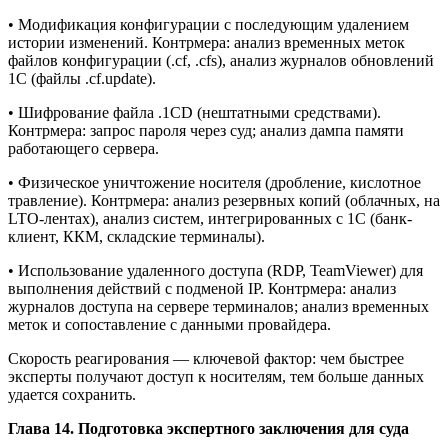
• Модификация конфигурации с последующим удалением
истории изменений. Контрмера: анализ временных меток
файлов конфигурации (.cf, .cfs), анализ журналов обновлений
1С (файлы .cf.update).
• Шифрование файла .1CD (нештатными средствами).
Контрмера: запрос пароля через суд; анализ дампа памяти
работающего сервера.
• Физическое уничтожение носителя (дробление, кислотное
травление). Контрмера: анализ резервных копий (облачных, на
LTO-лентах), анализ систем, интегрированных с 1С (банк-
клиент, ККМ, складские терминалы).
• Использование удаленного доступа (RDP, TeamViewer) для
выполнения действий с подменой IP. Контрмера: анализ
журналов доступа на сервере терминалов; анализ временных
меток и сопоставление с данными провайдера.
Скорость реагирования — ключевой фактор: чем быстрее
эксперты получают доступ к носителям, тем больше данных
удается сохранить.
Глава 14. Подготовка экспертного заключения для суда