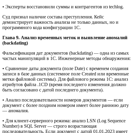
• Эксперты восстановили суммы и контрагентов из techlog.
Суд признал наличие состава преступления. Кейс
демонстрирует важность анализа не только данных, но и
программного кода конфигурации 1С.
Глава 9. Анализ временных меток и выявление аномалий
(backdating)
Фальсификация дат документов (backdating) — одна из самых
частых манипуляций в 1С. Инженерные методы обнаружения:
• Сравнение даты документа (поле Date) с временем создания
записи в базе данных (системное поле Created или временные
метки файловой системы). Для файлового режима 1С: анализ
атрибутов файла .1CD (время последнего изменения должно
быть согласовано с датой последнего документа).
• Анализ последовательности номеров документов — если
документ с более поздним номером имеет более раннюю дату
— аномалия.
• Для клиент-серверного режима: анализ LSN (Log Sequence
Number) в SQL Server — строго возрастающая
последовательность. Если документ с датой 01.01.2023 имеет