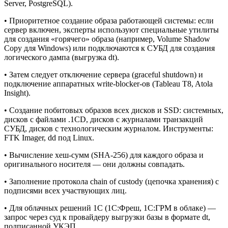
Server, PostgreSQL).
• Приоритетное создание образа работающей системы: если
сервер включен, эксперты используют специальные утилиты
для создания «горячего» образа (например, Volume Shadow
Copy для Windows) или подключаются к СУБД для создания
логического дампа (выгрузка dt).
• Затем следует отключение сервера (graceful shutdown) и
подключение аппаратных write-blocker-ов (Tableau T8, Atola
Insight).
• Создание побитовых образов всех дисков и SSD: системных,
дисков с файлами .1CD, дисков с журналами транзакций
СУБД, дисков с технологическим журналом. Инструменты:
FTK Imager, dd под Linux.
• Вычисление хеш-сумм (SHA-256) для каждого образа и
оригинального носителя — они должны совпадать.
• Заполнение протокола chain of custody (цепочка хранения) с
подписями всех участвующих лиц.
• Для облачных решений 1С (1С:Фреш, 1С:ГРМ в облаке) —
запрос через суд к провайдеру выгрузки базы в формате dt,
подписанной УКЭП.