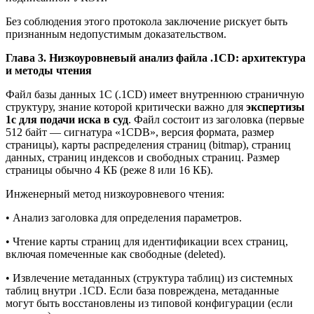
Без соблюдения этого протокола заключение рискует быть
признанным недопустимым доказательством.
Глава 3. Низкоуровневый анализ файла .1CD: архитектура
и методы чтения
Файл базы данных 1С (.1CD) имеет внутреннюю страничную
структуру, знание которой критически важно для
экспертизы
1с для подачи иска в суд
. Файл состоит из заголовка (первые
512 байт — сигнатура «1CDB», версия формата, размер
страницы), карты распределения страниц (bitmap), страниц
данных, страниц индексов и свободных страниц. Размер
страницы обычно 4 КБ (реже 8 или 16 КБ).
Инженерный метод низкоуровневого чтения:
• Анализ заголовка для определения параметров.
• Чтение карты страниц для идентификации всех страниц,
включая помеченные как свободные (deleted).
• Извлечение метаданных (структура таблиц) из системных
таблиц внутри .1CD. Если база повреждена, метаданные
могут быть восстановлены из типовой конфигурации (если