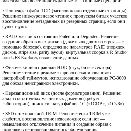
максимально восстановить данные 1С. Типовые сценарии:
• Поврежден файл .1CD (заголовок или отдельные страницы).
Решение: низкоуровневое чтение с пропуском битых участков,
восстановление метаданных из резервных страниц, если они
существуют.
• RAID-массив в состоянии Failed или Degraded. Решение:
создание образов всех дисков (даже вышедших из строя — с
помощью ddrescue), определение параметров RAID (порядок
дисков, stripe size, parity layout), виртуальная сборка в R-Studio
или UFS Explorer, извлечение данных.
• Физически неисправный HDD (стук, битые сектора).
Решение: чтение в режиме «карового сканирования» с
настройкой таймаутов, использование оборудования PC-3000
для обхода неисправной электроники.
• Перезаписанный диск (после форматирования). Решение:
анализ остаточных магнитных доменов (требует
лаборатории), поиск сигнатур файлов 1С («1CDB», «1Cv8»).
• SSD с технологией TRIM. Решение: если TRIM уже
сработал, восстановление невозможно; если нет —
немедленное отключение питания и создание образа с
помощью специализированного оборудования.