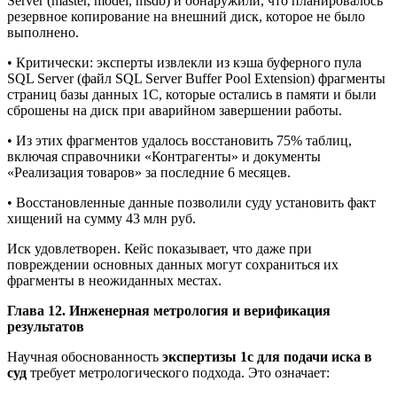
Server (master, model, msdb) и обнаружили, что планировалось
резервное копирование на внешний диск, которое не было
выполнено.
• Критически: эксперты извлекли из кэша буферного пула
SQL Server (файл SQL Server Buffer Pool Extension) фрагменты
страниц базы данных 1С, которые остались в памяти и были
сброшены на диск при аварийном завершении работы.
• Из этих фрагментов удалось восстановить 75% таблиц,
включая справочники «Контрагенты» и документы
«Реализация товаров» за последние 6 месяцев.
• Восстановленные данные позволили суду установить факт
хищений на сумму 43 млн руб.
Иск удовлетворен. Кейс показывает, что даже при
повреждении основных данных могут сохраниться их
фрагменты в неожиданных местах.
Глава 12. Инженерная метрология и верификация
результатов
Научная обоснованность
экспертизы 1с для подачи иска в
суд
требует метрологического подхода. Это означает: