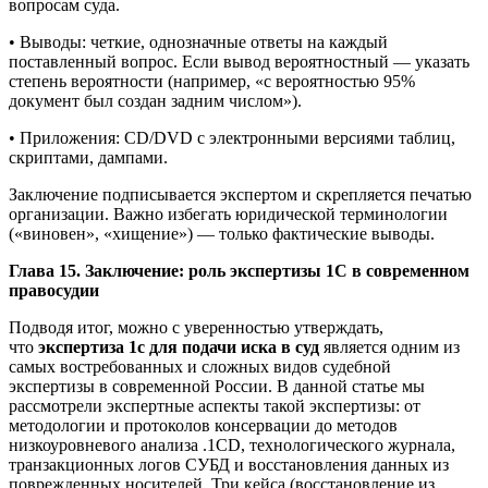
вопросам суда.
• Выводы: четкие, однозначные ответы на каждый
поставленный вопрос. Если вывод вероятностный — указать
степень вероятности (например, «с вероятностью 95%
документ был создан задним числом»).
• Приложения: CD/DVD с электронными версиями таблиц,
скриптами, дампами.
Заключение подписывается экспертом и скрепляется печатью
организации. Важно избегать юридической терминологии
(«виновен», «хищение») — только фактические выводы.
Глава 15. Заключение: роль экспертизы 1С в современном
правосудии
Подводя итог, можно с уверенностью утверждать,
что
экспертиза 1с для подачи иска в суд
является одним из
самых востребованных и сложных видов судебной
экспертизы в современной России. В данной статье мы
рассмотрели экспертные аспекты такой экспертизы: от
методологии и протоколов консервации до методов
низкоуровневого анализа .1CD, технологического журнала,
транзакционных логов СУБД и восстановления данных из
поврежденных носителей. Три кейса (восстановление из