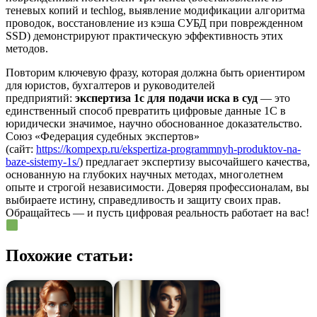
теневых копий и techlog, выявление модификации алгоритма
проводок, восстановление из кэша СУБД при поврежденном
SSD) демонстрируют практическую эффективность этих
методов.
Повторим ключевую фразу, которая должна быть ориентиром
для юристов, бухгалтеров и руководителей
предприятий:
экспертиза 1с для подачи иска в суд
— это
единственный способ превратить цифровые данные 1С в
юридически значимое, научно обоснованное доказательство.
Союз «Федерация судебных экспертов»
(сайт:
https://kompexp.ru/ekspertiza-programmnyh-produktov-na-
baze-sistemy-1s/
) предлагает экспертизу высочайшего качества,
основанную на глубоких научных методах, многолетнем
опыте и строгой независимости. Доверяя профессионалам, вы
выбираете истину, справедливость и защиту своих прав.
Обращайтесь — и пусть цифровая реальность работает на вас!
Похожие статьи: