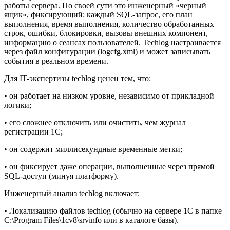
работы сервера. По своей сути это инженерный «черный
ящик», фиксирующий: каждый SQL-запрос, его план
выполнения, время выполнения, количество обработанных
строк, ошибки, блокировки, вызовы внешних компонент,
информацию о сеансах пользователей. Techlog настраивается
через файл конфигурации (logcfg.xml) и может записывать
события в реальном времени.
Для IT-экспертизы techlog ценен тем, что:
• он работает на низком уровне, независимо от прикладной
логики;
• его сложнее отключить или очистить, чем журнал
регистрации 1С;
• он содержит миллисекундные временные метки;
• он фиксирует даже операции, выполненные через прямой
SQL-доступ (минуя платформу).
Инженерный анализ techlog включает:
• Локализацию файлов techlog (обычно на сервере 1С в папке
C:\Program Files\1cv8\srvinfo или в каталоге базы).