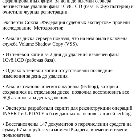
аффилированных фирм. За день до выемки сервера
неизвестные удалили файл 1Cv8.1CD (база 1С:Бухгалтерия) и
очистили журнал регистрации.
Эксперты Союза «Федерация судебных экспертов» провели
исследование. Методология:
• Анализ диска сервера показал, что на нем была включена
служба Volume Shadow Copy (VSS).
• Из теневой копии за 2 дня до удаления извлечен файл
1Cv8.1CD (рабочая база).
• Однако в теневой копии отсутствовали последние
изменения за день до удаления.
• Анализ технологического журнала (techlog), который
сохранился на отдельном диске, позволил восстановить все
SQL-запросы за день удаления.
• Эксперты разработали скрипт для реконструкции операций
INSERT и UPDATE в базу данных на основе записей techlog.
• Восстановлены 147 документов о перечислении средств на
сумму 67 млн руб. с указанием IP-адреса, времени и имени
пользователя.