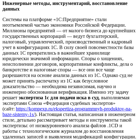
Инженерные методы, инструментарий, восстановление
данных
Системы на платформе «1С:Предприятие» стали
неотъемлемой частью экономики Российской Федерации.
Миллионы предприятий — от малого бизнеса до крупнейших
государственных корпораций — ведут бухгалтерский,
налоговый, управленческий, производственный и кадровый
учет в конфигурациях 1С. В силу своей повсеместности базы
данных 1С превратились в важнейшее хранилище
юридически значимой информации. Споры о хищениях,
неисполнении договоров, корпоративные конфликты, дела о
банкротстве и налоговые споры — все они все чаще
разрешаются на основе анализа данных из 1С. Однако суд не
может принять распечатку из 1С как безусловное
доказательство — необходима независимая, научно и
инженерно обоснованная верификация. Именно эту задачу
решает
экспертиза 1с для подачи иска в суд
, выполняемая
экспертами Союза «Федерация судебных экспертов»
(сайт:
https://kompexp.ru/ekspertiza-programmnyh-produktov-na-
baze-sistemy-1s/
). Настоящая статья, написанная в инженерном
стиле, детально рассматривает методы и инструменты такой
экспертизы: от низкоуровневого анализа файлов .1CD и
работы с технологическим журналом до восстановления
удаленных записей и выявления модификаций конфигурации.