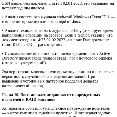
LSN выше, чем документ с датой 02.01.2023, это указывает на
вставку задним числом.
• Анализ системного журнала событий Windows (Event ID 1 —
изменение времени) или логов ntpd в Linux.
• Анализ технологического журнала: techlog фиксирует время
выполнения операции на сервере. Если в techlog указано, что
документ создан в 14:35 02.02.2023, а в поле Date документа
стоит 01.02.2023 — расхождение.
• Использование внешних источников времени: логи Active
Directory (время входа пользователя), логи почтового сервера
(отправка уведомлений).
Эксперт строит многомерную временную линию и вычисляет
вероятность случайного совпадения аномалий. При
выявлении устойчивых паттернов подделки делается
категорический вывод.
Глава 10. Восстановление данных из поврежденных
носителей и RAID-массивов
Аппаратные сбои или умышленное повреждение носителей
— частое явление в судебной практике. Инженерная задача: