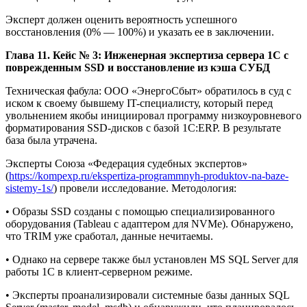
Эксперт должен оценить вероятность успешного
восстановления (0% — 100%) и указать ее в заключении.
Глава 11. Кейс № 3: Инженерная экспертиза сервера 1С с
поврежденным SSD и восстановление из кэша СУБД
Техническая фабула: ООО «ЭнергоСбыт» обратилось в суд с
иском к своему бывшему IT-специалисту, который перед
увольнением якобы инициировал программу низкоуровневого
форматирования SSD-дисков с базой 1С:ERP. В результате
база была утрачена.
Эксперты Союза «Федерация судебных экспертов»
(
https://kompexp.ru/ekspertiza-programmnyh-produktov-na-baze-
sistemy-1s/
) провели исследование. Методология:
• Образы SSD созданы с помощью специализированного
оборудования (Tableau с адаптером для NVMe). Обнаружено,
что TRIM уже сработал, данные нечитаемы.
• Однако на сервере также был установлен MS SQL Server для
работы 1С в клиент-серверном режиме.
• Эксперты проанализировали системные базы данных SQL