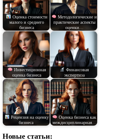
Оценка стоимости
Методологические и
малого и среднего
практические аспекты
бизнеса
оценки…
Инвестиционная
Финансовая
оценка бизнеса
экспертиза
Рецензия на оценку
Оценка бизнеса как
бизнеса
междисциплинарная…
Новые статьи: