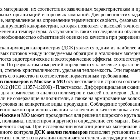
х материалов, их соответствия заявленным характеристикам и 
льных организаций и торговых компаний. Для решения этих зад
е, направленное на определение термических свойств, фазовых
канирующей калориметрии, которая позволяет с высокой точнос
менении температуры. Актуальность таких исследований обусл
 необходимостью объективной оценки их качества при разрешен
сканирующая калориметрия (ДСК) является одним из наиболее 
ловых потоков между исследуемым образцом и эталонным матери
ются эндотермические и экзотермические эффекты, соответству
я. По результатам измерений определяются ключевые характерис
ии, степень кристалличности, удельная теплоемкость. Эти пара
ть его качество и соответствие нормативным требованиям.
з полимеров в Москве и МО
осуществляется в строгом соотве
012 (ИСО 11357-1:2009) «Пластмассы. Дифференциальная скани
для термического анализа полимеров и смесей полимеров . Данн
ли не содержащие наполнители, а также на армированные волок
 условия на конкретные виды продукции. Соблюдение требовани
бенно важно при использовании заключения в качестве доказатель
 Москве и МО
может проводиться для решения широкого круга 
полиамид, полистирол и другие) и определение его марки . Важн
ричного сырья. При исследовании композиционных материалов о
енного контроля
ДСК анализ полимеров
позволяет установить п
изы после эксплуатации оценивается степень деградации матер