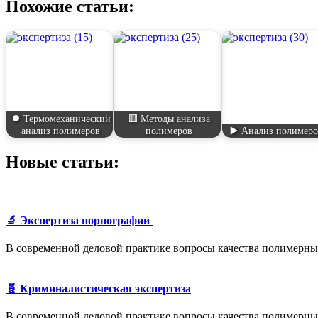
Похожие статьи:
⏺️ Термомеханический
🟥 Методы анализа
анализ полимеров
полимеров
▶️ Анализ полимер
Новые статьи:
🔬 Экспертиза порнографии
В современной деловой практике вопросы качества полимерны
🧬 Криминалистическая экспертиза
В современной деловой практике вопросы качества полимерны