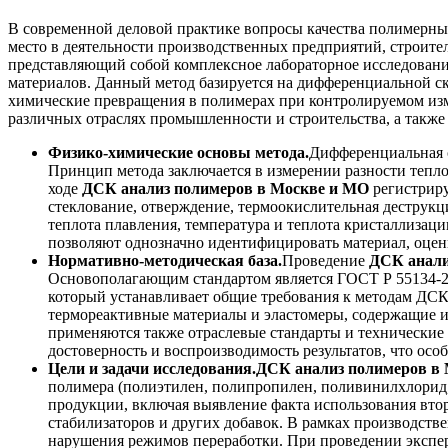
В современной деловой практике вопросы качества полимерны
место в деятельности производственных предприятий, строите
представляющий собой комплексное лабораторное исследовани
материалов. Данный метод базируется на дифференциальной с
химические превращения в полимерах при контролируемом из
различных отраслях промышленности и строительства, а также
Физико-химические основы метода.
Дифференциальная 
Принцип метода заключается в измерении разности теп
ходе
ДСК анализ полимеров в Москве и МО
регистриру
стеклование, отверждение, термоокислительная деструкци
теплота плавления, температура и теплота кристаллизац
позволяют однозначно идентифицировать материал, оцени
Нормативно-методическая база.
Проведение
ДСК анали
Основополагающим стандартом является ГОСТ Р 55134-2
который устанавливает общие требования к методам ДСК 
термореактивные материалы и эластомеры, содержащие и
применяются также отраслевые стандарты и технические
достоверность и воспроизводимость результатов, что осо
Цели и задачи исследования.
ДСК анализ полимеров в
полимера (полиэтилен, полипропилен, поливинилхлорид, 
продукции, включая выявление факта использования вто
стабилизаторов и других добавок. В рамках производств
нарушения режимов переработки. При проведении эксперт