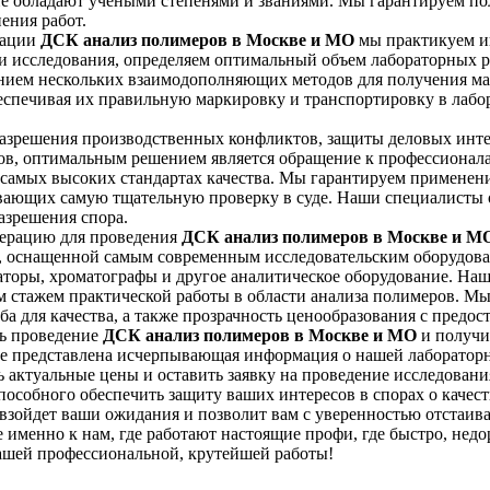
ие обладают учеными степенями и званиями. Мы гарантируем по
ения работ.
зации
ДСК анализ полимеров в Москве и МО
мы практикуем ин
и исследования, определяем оптимальный объем лабораторных р
нием нескольких взаимодополняющих методов для получения м
обеспечивая их правильную маркировку и транспортировку в ла
 разрешения производственных конфликтов, защиты деловых инте
ов, оптимальным решением является обращение к профессионалам
самых высоких стандартах качества. Мы гарантируем применени
вающих самую тщательную проверку в суде. Наши специалисты 
азрешения спора.
ерацию для проведения
ДСК анализ полимеров в Москве и М
й, оснащенной самым современным исследовательским оборудо
торы, хроматографы и другое аналитическое оборудование. Наш
м стажем практической работы в области анализа полимеров. М
а для качества, а также прозрачность ценообразования с предос
ть проведение
ДСК анализ полимеров в Москве и МО
и получи
те представлена исчерпывающая информация о нашей лабораторн
ь актуальные цены и оставить заявку на проведение исследован
способного обеспечить защиту ваших интересов в спорах о кач
взойдет ваши ожидания и позволит вам с уверенностью отстаива
именно к нам, где работают настоящие профи, где быстро, недо
нашей профессиональной, крутейшей работы!