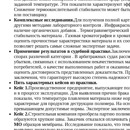
заданной температуре. Эти показатели характеризуют эф
Снижение термоокислительной стабильности может быть 
или поставщику.
Комплексные исследования.
Для получения полной карт
другими методами лабораторного контроля . Инфракрасн
наличие органических добавок . Термогравиметрический 
стабильность материала . Газовая хроматография и хром
оценить прочностные характеристики материала и их со
позволяет решать самые сложные экспертные задачи.
Применение результатов в судебной практике.
Заключен
спорах различной категории . В арбитражных судах расс
убытков, связанных с использованием некачественных ма
потребителей, о качестве выполненных работ и оказанны
оценить достоверность представленных доказательств. П
заключения, что гарантирует высокую степень надежност
Пять характерных кейсов из практики.
Кейс 1.
Производственное предприятие, выпускающее пол
и в процессе эксплуатации. Для выявления причин брак
показали, что температура плавления материала ниже но
характерные для продуктов деструкции полимера. На осн
превышающем допустимые нормы. Экспертное заключение
Кейс 2.
Строительная компания приобрела партию полиме
образуются хрупкие швы. Заказчик отказался оплачивать
МО
образцов мембраны. Исследование показало, что темп
выявлено аномально высокое содержание наполнителя, н