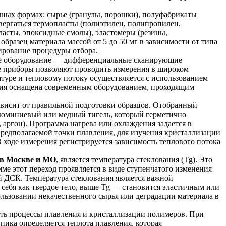
ных формах: сырье (гранулы, порошки), полуфабрикаты
двергаться термопласты (полиэтилен, полипропилен,
асты, эпоксидные смолы), эластомеры (резины,
бразец материала массой от 5 до 50 мг в зависимости от типа
ирование процедуры отбора.
ое оборудование — дифференциальные сканирующие
е приборы позволяют проводить измерения в широком
атуре и тепловому потоку осуществляется с использованием
ория оснащена современным оборудованием, проходящим
ависит от правильной подготовки образцов. Отобранный
люминиевый или медный тигель, который герметично
 аргон). Программа нагрева или охлаждения задается в
предполагаемой точки плавления, для изучения кристаллизации
 ходе измерения регистрируется зависимость теплового потока
 в Москве и МО
, является температура стеклования (Tg). Это
мме этот переход проявляется в виде ступенчатого изменения
ой ДСК. Температура стеклования является важной
себя как твердое тело, выше Tg — становится эластичным или
льзовании некачественного сырья или деградации материала в
ать процессы плавления и кристаллизации полимеров. При
ика определяется теплота плавления, которая