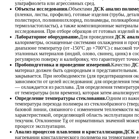
ультрафиолета или агрессивных сред.
Объекты исследования.
Объектами
ДСК анализ полиме
(пленки, листы, профили), готовые изделия (трубы, дета
полистирол, поливинилхлорид, полиамиды, поликарбонат
термоэластопласты), а также композиционные материалы н
исследования. При отборе образцов от готовых изделий 
Лабораторное оборудование.
Для проведения
ДСК анали
калориметры, оснащенные системами охлаждения и прог
диапазоне температур (от -150°С до +700°С) с высокой 
эталонных материалов (индий, олово, свинец, цинк) в 
регулярную поверку и калибровку, что гарантирует точно
Пробоподготовка и проведение измерений.
Качество
ДС
материал должен быть однородным и представительным.
закрывается. При необходимости (для предотвращения оки
зависимости от целей исследования: для определения те
— охлаждается из расплава. Для определения температур
от температуры (или времени), которая затем анализиру
Определение температуры стеклования.
Одним из важн
температура перехода полимера из стеклообразного (твер
базовой линии, связанного с изменением теплоемкости ма
характеристикой, определяющей область эксплуатации по
текучим. Отклонение Tg от нормативных значений может 
процессе эксплуатации.
Анализ процессов плавления и кристаллизации.
ДСК а
нагревании кристаллического полимера на термограмме н