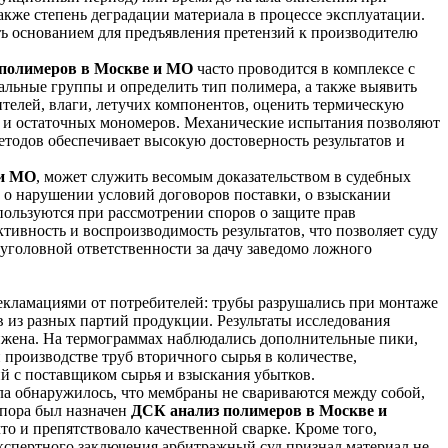
акже степень деградации материала в процессе эксплуатации.
ь основанием для предъявления претензий к производителю
полимеров в Москве и МО
часто проводится в комплексе с
альные группы и определить тип полимера, а также выявить
телей, влаги, летучих компонентов, оценить термическую
ок и остаточных мономеров. Механические испытания позволяют
тодов обеспечивает высокую достоверность результатов и
 и МО
, может служить весомым доказательством в судебных
, о нарушении условий договоров поставки, о взыскании
пользуются при рассмотрении споров о защите прав
ивность и воспроизводимость результатов, что позволяет суду
 уголовной ответственности за дачу заведомо ложного
екламациями от потребителей: трубы разрушались при монтаже
 из разных партий продукции. Результаты исследования
нижена. На термограммах наблюдались дополнительные пики,
производстве труб вторичного сырья в количестве,
 с поставщиком сырья и взыскания убытков.
а обнаружилось, что мембраны не свариваются между собой,
спора был назначен
ДСК анализ полимеров в Москве и
о и препятствовало качественной сварке. Кроме того,
кспертного заключения арбитражный суд признал материал не