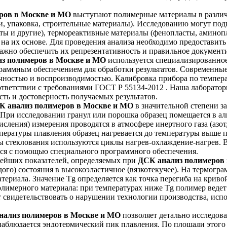
ров в Москве и МО
выступают полимерные материалы в различ
ли, упаковка, строительные материалы). Исследованию могут по
ы и другие), термореактивные материалы (фенопласты, аминопл
а их основе. Для проведения анализа необходимо предоставить о
важно обеспечить их репрезентативность и правильное документ
з полимеров в Москве и МО
используется специализированн
раммным обеспечением для обработки результатов. Современны
точностью и воспроизводимостью. Калибровка прибора по темпер
соответствии с требованиями ГОСТ Р 55134-2012 . Наша лаборат
сть и достоверность получаемых результатов.
К анализ полимеров в Москве и МО
в значительной степени з
 При исследовании гранул или порошка образец помещается в а
сления) измерения проводятся в атмосфере инертного газа (азот,
мпературы плавления образец нагревается до температуры выше 
ы стеклования используются циклы нагрев-охлаждение-нагрев. В
ется с помощью специального программного обеспечения.
ейших показателей, определяемых при
ДСК анализ полимеров
дого) состояния в высокоэластичное (вязкотекучее). На термогра
териала. Значение Tg определяется как точка перегиба на крив
лимерного материала: при температурах ниже Tg полимер ведет 
свидетельствовать о нарушении технологии производства, испо
нализ полимеров в Москве и МО
позволяет детально исследов
аблюдается эндотермический пик плавления. По площади этого п