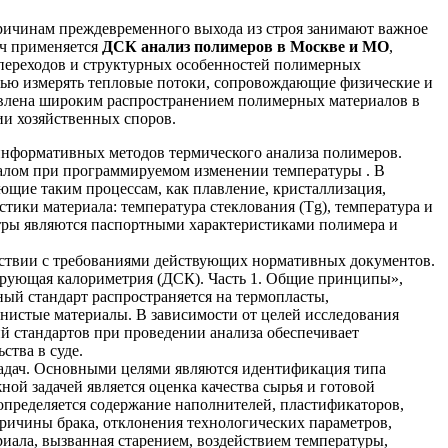
причинам преждевременного выхода из строя занимают важное
ач применяется
ДСК анализ полимеров в Москве и МО
,
 переходов и структурных особенностей полимерных
тью измерять тепловые потоки, сопровождающие физические и
овлена широким распространением полимерных материалов в
ии хозяйственных споров.
информативных методов термического анализа полимеров.
алом при программируемом изменении температуры . В
ющие таким процессам, как плавление, кристаллизация,
тики материала: температура стеклования (Tg), температура и
метры являются паспортными характеристиками полимера и
тствии с требованиями действующих нормативных документов.
рующая калориметрия (ДСК). Часть 1. Общие принципы»,
ый стандарт распространяется на термопласты,
нистые материалы. В зависимости от целей исследования
й стандартов при проведении анализа обеспечивает
ства в суде.
задач. Основными целями являются идентификация типа
ой задачей является оценка качества сырья и готовой
пределяется содержание наполнителей, пластификаторов,
ричины брака, отклонения технологических параметров,
иала, вызванная старением, воздействием температуры,