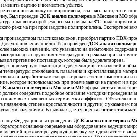
заменить партию и возместить убытки.
ретензии поставщику полипропилена, ссылаясь на то, что из п
щину. Был проведен
ДСК анализ полимеров в Москве и МО
обра
ратура плавления проблемного материала на 8°С ниже норматив
ского режима при производстве полипропилена. Экспертное закл
производством пластиковых окон, приобрел партию ПВХ-профи
а. Для установления причин был проведен
ДСК анализ полимер
олее высоких значений, что указывало на избыточное содержан
арактерные для нарушения температурного режима при экструзи
ъявил претензию поставщику, которая была удовлетворена.
новую полимерную композицию для медицинских изделий и обрат
 температуры стеклования, плавления и кристаллизации материа
озволили разработчикам скорректировать состав композиции и 
ие, которое использовалось при подаче заявки на патент и в п
СК анализ полимеров в Москве и МО
оформляются в виде про
нт должен содержать подробное описание методики проведения ан
казанием всех выявленных термических эффектов. Обязательно 
ота плавления, степень кристалличности и другие) с указанием
руемыми значениями. В выводах дается оценка соответствия ма
 нашу Федерацию для проведения
ДСК анализ полимеров в М
аборатория оснащена современным оборудованием ведущих миро
 измерений проходят регулярную поверку, методики аттестован