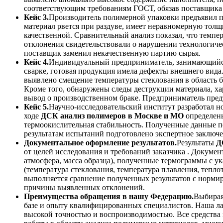
соответствующим требованиям ГОСТ, обязав поставщика 
Кейс 3.
Производитель полимерной упаковки предъявил п
материал рвется при раздуве, имеет неравномерную тол
качественной. Сравнительный анализ показал, что темпе
отклонения свидетельствовали о нарушении технологиче
поставщик заменил некачественную партию сырья.
Кейс 4.
Индивидуальный предприниматель, занимающийся 
сварке, готовая продукция имела дефекты внешнего вид
выявлено смещение температуры стеклования в область б
Кроме того, обнаружены следы деструкции материала, х
вывод о производственном браке. Предприниматель пред
Кейс 5.
Научно-исследовательский институт разработал 
ходе
ДСК анализ полимеров в Москве и МО
определены
термоокислительная стабильность. Полученные данные п
результатам испытаний подготовлено экспертное заключен
Документальное оформление результатов.
Результаты
Д
от целей исследования и требований заказчика . Докуме
атмосфера, масса образца), полученные термограммы с у
(температура стеклования, температура плавления, тепл
выполняется сравнение полученных результатов с норми
причины выявленных отклонений.
Преимущества обращения в нашу Федерацию.
Выбирая
базе и опыту квалифицированных специалистов. Наша л
высокой точностью и воспроизводимостью. Все средства