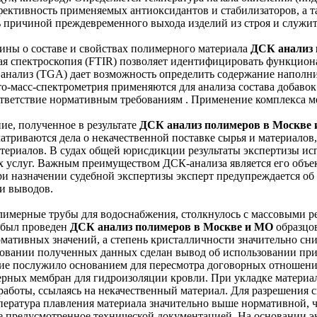
фективность применяемых антиоксидантов и стабилизаторов, а т
причиной преждевременного выхода изделий из строя и служит
ины о составе и свойствах полимерного материала
ДСК анализ 
ая спектроскопия (FTIR) позволяет идентифицировать функцион
анализ (TGA) дает возможность определить содержание наполни
ато-масс-спектрометрия применяются для анализа состава добав
ответствие нормативным требованиям . Применение комплекса ме
ие, полученное в результате
ДСК анализ полимеров в Москве
матриваются дела о некачественной поставке сырья и материалов
териалов. В судах общей юрисдикции результаты экспертизы ис
х услуг. Важным преимуществом ДСК-анализа является его объект
ри назначении судебной экспертизы эксперт предупреждается об
и выводов.
имерные трубы для водоснабжения, столкнулось с массовыми р
а был проведен
ДСК анализ полимеров в Москве и МО
образцов
рмативных значений, а степень кристалличности значительно с
овании полученных данных сделан вывод об использовании при 
 послужило основанием для пересмотра договорных отношений
рных мембран для гидроизоляции кровли. При укладке материал
 работы, ссылаясь на некачественный материал. Для разрешения 
ература плавления материала значительно выше нормативной, чт
е предусмотренное технической документацией. На основании э