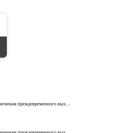
 причинам преждевременного вых…
 причинам преждевременного вых…