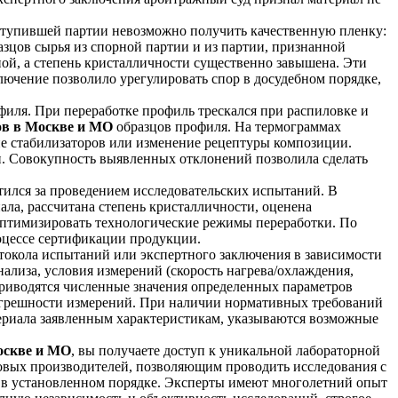
оступившей партии невозможно получить качественную пленку:
зцов сырья из спорной партии и из партии, признанной
ной, а степень кристалличности существенно завышена. Эти
ючение позволило урегулировать спор в досудебном порядке,
ля. При переработке профиль трескался при распиловке и
ов в Москве и МО
образцов профиля. На термограммах
ие стабилизаторов или изменение рецептуры композиции.
и. Совокупность выявленных отклонений позволила сделать
ился за проведением исследовательских испытаний. В
ла, рассчитана степень кристалличности, оценена
оптимизировать технологические режимы переработки. По
роцессе сертификации продукции.
токола испытаний или экспертного заключения в зависимости
ализа, условия измерений (скорость нагрева/охлаждения,
приводятся численные значения определенных параметров
 погрешности измерений. При наличии нормативных требований
териала заявленным характеристикам, указываются возможные
оскве и МО
, вы получаете доступ к уникальной лабораторной
вых производителей, позволяющим проводить исследования с
ы в установленном порядке. Эксперты имеют многолетний опыт