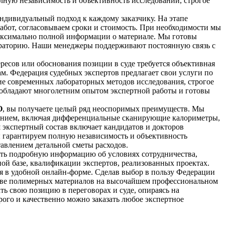
лную независимость и объективность исследований, строгое
дивидуальный подход к каждому заказчику. На этапе
абот, согласовываем сроки и стоимость. При необходимости мы
аксимально полной информации о материале. Мы готовы
бораторию. Наши менеджеры поддерживают постоянную связь с
ресов или обоснования позиции в суде требуется объективная
. Федерация судебных экспертов предлагает свои услуги по
е современных лабораторных методов исследования, строгое
обладают многолетним опытом экспертной работы и готовы
О
, вы получаете целый ряд неоспоримых преимуществ. Мы
ванием, включая дифференциальные сканирующие калориметры,
 экспертный состав включает кандидатов и докторов
ы гарантируем полную независимость и объективность
тавлением детальной сметы расходов.
ть подробную информацию об условиях сотрудничества,
ой базе, квалификации экспертов, реализованных проектах.
ия в удобной онлайн-форме. Сделав выбор в пользу Федерации
естве полимерных материалов на высочайшем профессиональном
ть свою позицию в переговорах и суде, опираясь на
рого и качественно можно заказать любое экспертное