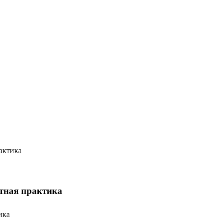
актика
тная практика