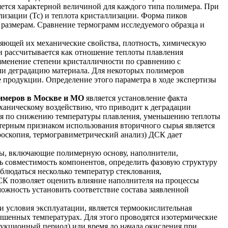
яется характерной величиной для каждого типа полимера. При
лизации (Tc) и теплота кристаллизации. Форма пиков
 размерам. Сравнение термограмм исследуемого образца и
ляющей их механические свойства, плотность, химическую
и рассчитывается как отношение теплоты плавления
Изменение степени кристалличности по сравнению с
ли деградацию материала. Для некоторых полимеров
 продукции. Определение этого параметра в ходе экспертизы
имеров в Москве и МО
является установление факта
ханическому воздействию, что приводит к деградации
ния по снижению температуры плавления, уменьшению теплоты
ерным признаком использования вторичного сырья является
роскопия, термогравиметрический анализ) ДСК дает
ы, включающие полимерную основу, наполнители,
ь совместимость компонентов, определить фазовую структуру
блюдаться несколько температур стеклования,
К позволяет оценить влияние наполнителя на процессы
жность установить соответствие состава заявленной
 условия эксплуатации, является термоокислительная
ышенных температурах. Для этого проводятся изотермические
ндукционный период) или время до начала окисления при