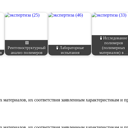
🧪 Исследование
🟩
полимеров
Рентгеноструктурный
🧪 Лабораторные
(полимерных
ов
анализ полимеров
испытания
материалов) в…
х материалов, их соответствия заявленным характеристикам и
х материалов, их соответствия заявленным характеристикам и