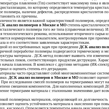
мпература плавления (Tm) соответствует максимуму пика и явл
ристаллизации, по которому определяются температура кристал
е полимера, наличии дефектов, распределении кристаллитов по
становить их причины.
лличности является важной характеристикой полимеров, опреде
СК анализ полимеров в Москве и МО
степень кристалличност
исталлического полимера того же типа (справочная величина). 
 технологического режима, использование вторичного сырья и
вляется нормируемым показателем, контролируемым при приемке
ала и его соответствии заявленным характеристикам.
дной из востребованных задач при проведении
ДСК анализ пол
оричной переработке полимеры подвергаются термическому и ме
руктуры материала . ДСК-метод позволяет выявить эти измене
тельных пиков, соответствующих продуктам деструкции. Характ
 начала плавления. В комплексе с другими методами (ИК-спект
иал и оценить степень его деградации.
атериалы часто представляют собой многокомпонентные систем
авки.
ДСК анализ полимеров в Москве и МО
позволяет оценит
 При исследовании смесей полимеров на термограммах могут на
степени смешения компонентов. Для наполненных композиций ДС
ение термограмм материала с эталонными значениями дает возмо
икой полимерных материалов, определяющей их долговечность и
озволяет оценить устойчивость материала к окислению при пов
дух, кислород). Определяется температура начала окисления (и