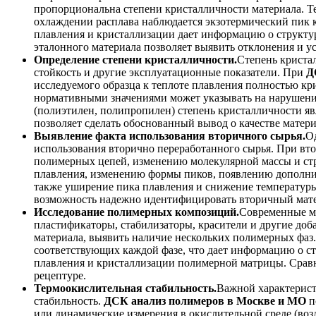
пропорциональна степени кристалличности материала. Те
охлаждении расплава наблюдается экзотермический пик к
плавления и кристаллизации дает информацию о структур
эталонного материала позволяет выявить отклонения и у
Определение степени кристалличности.
Степень криста
стойкость и другие эксплуатационные показатели. При
Д
исследуемого образца к теплоте плавления полностью кр
нормативными значениями может указывать на нарушения
(полиэтилен, полипропилен) степень кристалличности я
позволяет сделать обоснованный вывод о качестве матери
Выявление факта использования вторичного сырья.
О
использования вторично переработанного сырья. При вт
полимерных цепей, изменению молекулярной массы и ст
плавления, изменению формы пиков, появлению дополни
также уширение пика плавления и снижение температуры
возможность надежно идентифицировать вторичный матер
Исследование полимерных композиций.
Современные м
пластификаторы, стабилизаторы, красители и другие доб
материала, выявить наличие нескольких полимерных фаз.
соответствующих каждой фазе, что дает информацию о 
плавления и кристаллизации полимерной матрицы. Сравн
рецептуре.
Термоокислительная стабильность.
Важной характерист
стабильность.
ДСК анализ полимеров в Москве и МО
п
или динамические измерения в окислительной среде (воз